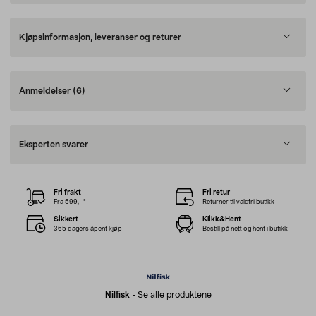
Kjøpsinformasjon, leveranser og returer
Anmeldelser
(6)
Eksperten svarer
Fri frakt
Fri retur
Fra 599,–*
Returner til valgfri butikk
Sikkert
Klikk&Hent
365 dagers åpent kjøp
Bestill på nett og hent i butikk
Nilfisk
-
Se alle produktene