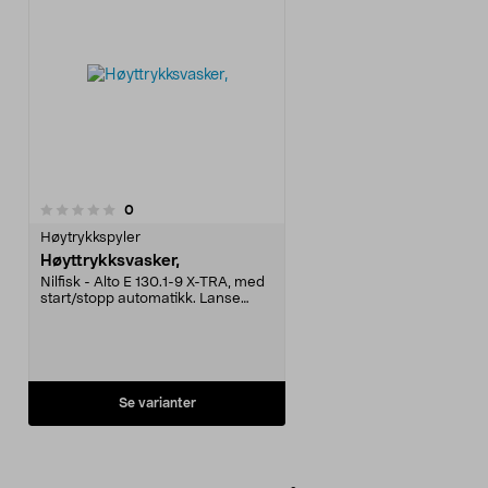
anmeldelser
0
Høytrykkspyler
Høyttrykksvasker,
Nilfisk - Alto E 130.1-9 X-TRA, med
start/stopp automatikk. Lanse
med Click & Clean hurtigkobling,
standard-, powerspeed- og
skummunnstykke, slangevinde
med 9 m trykkslange. Maks.trykk
130 bar, vannmengde 450-500
l/timen, effekt 2,1 kW. Vekt 17 kg.
Se varianter