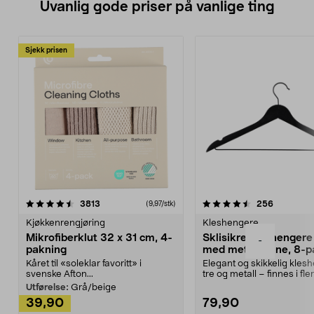
Uvanlig gode priser på vanlige ting
Sjekk prisen
4.5av 5 stjerner
anmeldelser
4.5av 5 stjerner
anmeldels
3813
256
(9,97/stk)
Kjøkkenrengjøring
Kleshengere
Mikrofiberklut 32 x 31 cm, 4-
Sklisikre kleshengere 
-
pakning
med metallpinne, 8-p
Kåret til «soleklar favoritt» i
Elegant og skikkelig kles
svenske Afton...
tre og metall – finnes i fle
Kleshe...
Utførelse:
Grå/beige
39,90
79,90