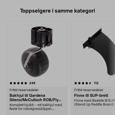
Toppselgere i samme kategori
4.5 av 5 stjerner
anmeldelser
5.0 av 5 stjerner
anmeldelse
245
112
Fritid reservedeler
Fritid reservedeler
Bakhjul til Gardena
Finne til SUP-brett
Sileno/McCulloch ROB/Flymo
Finne med låsekile til SUP
Easilife
(Stand Up Paddle Board):
Komplett hjulkit – ett bakhjul med
974331-2059, E11 Pa...
feste for robotgressklipper.
Bakhjul – reserv...