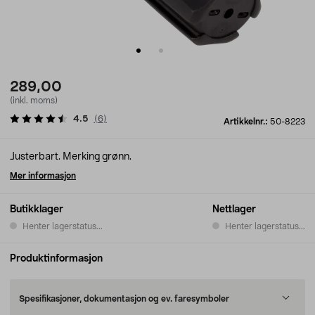
289,00
(inkl. moms)
4.5
(
6
)
Artikkelnr.:
50-8223
Justerbart. Merking grønn.
Mer informasjon
Butikklager
Nettlager
Henter lagerstatus...
Henter lagerstatus...
Produktinformasjon
Spesifikasjoner, dokumentasjon og ev. faresymboler