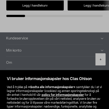
Legg i handlekurv
Legg i handlekurv
Bunntekst
Kundeservice
Min konto
Product
+
quantity
Om
Aktuelt
Vi bruker informasjonskapsler hos Clas Ohlson
Våre selskaper
Ved å trykke på
«Godta alle informasjonskapsler»
samtykker du i at vi
lagrer informasjonskapsler (cookies) og annen sporingsteknologi på
din enhet i henhold til vår
policy for informasjonskapsler
for å
Finn din butikk
forbedre brukeropplevelsen din på vårt nettsted, analysere bruken av
nettstedet og for å tilpasse våre markedsføringstiltak. Vi bruker fire
typer informasjonskapsler: nødvendige, funksjonelle, analytiske og