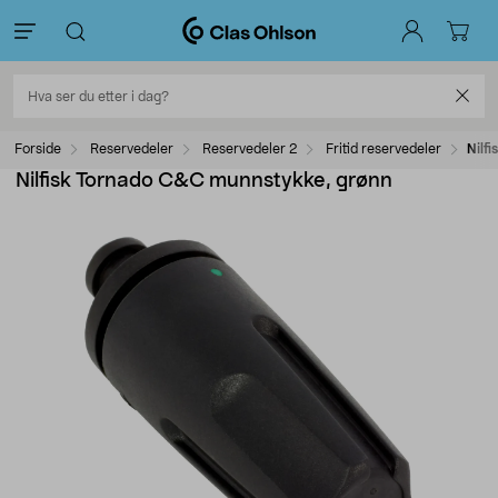
Forside
Reservedeler
Reservedeler 2
Fritid reservedeler
Nilf
Nilfisk Tornado C&C munnstykke, grønn