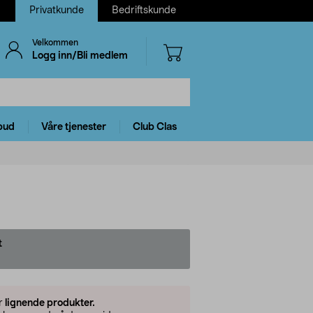
Privatkunde
Bedriftskunde
Velkommen
Logg inn/Bli medlem
bud
Våre tjenester
Club Clas
t
er
lignende produkter.