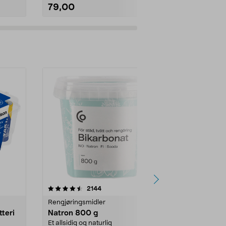
79,00
299,90
Legg i handlekurv
Legg 
er
4.0av 5 stjerner
anmeldelser
4.5
2144
4
Rengjøringsmidler
Levende lys
tteri
Natron 800 g
Telys, 50 st
Et allsidig og naturlig
100 % stearin.