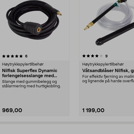
4.0av 5 stjerner
anmeldelser
5.0av 5 stjerner
anmeldelser
6
9
Høytrykkspylertilbehør
Høytrykkspylertilbehør
Nilfisk Superflex Dynamic
Våtsandblåser Nilfisk, 
forlengelsesslange med
For effektiv fjerning av malin
hurtigkobling, 7 m
og lignende på harde overfla
Slange med gummibelegg og
stålarmering med hurtigkobling.
969,00
1 199,00
Legg i handlekurv
Legg i handlekurv