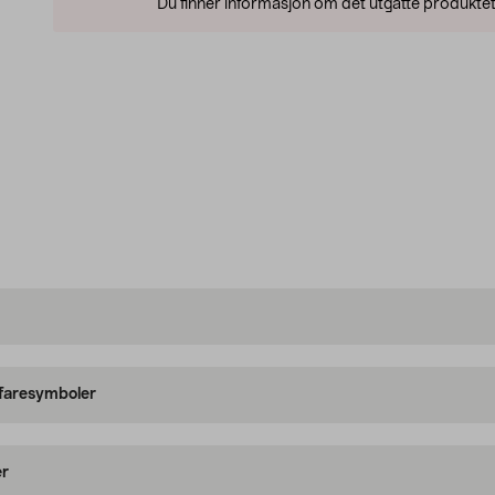
Du finner informasjon om det utgåtte produktet
 faresymboler
er