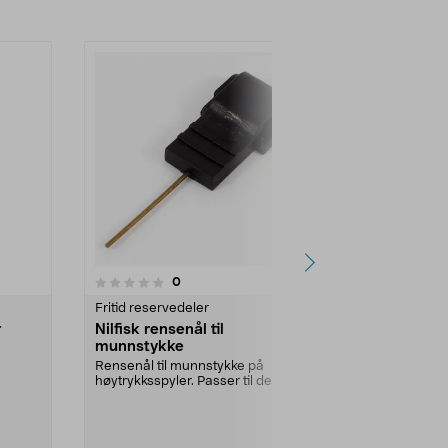
5.0av 5 stjerner
5.0
1
anmeldelser
0
Fritid reservedeler
Fritid reserve
r
Nilfisk rensenål til
Munnstykke 
munnstykke
Nilfisk C&C
Rensenål til munnstykke på
Bred og skån
høytrykksspyler. Passer til de fleste
reduserer ris
modeller.Er det...
bilens lakk.