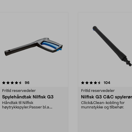
4.5av 5 stjerner
anmeldelser
anmeldelser
96
104
0.0 av 5 stjerner
Fritid reservedeler
Fritid reservedeler
Spylehåndtak Nilfisk G3
Nilfisk G3 C&C spylerø
Håndtak til Nilfisk
Click&Clean-kobling for
høytrykkspyler.Passer bl.a.
munnstykke og tilbehør.
følgende modeller:C 120.1C 120.5...