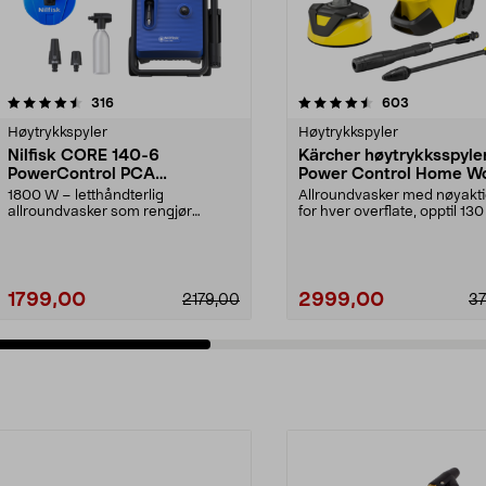
4.5 av 5 stjerner
anmeldelser
4.5 av 5 stjerner
anmeldelser
316
603
Høytrykkspyler
Høytrykkspyler
Nilfisk CORE 140-6
Kärcher høytrykksspyle
PowerControl PCA
Power Control Home W
høytrykkspyler
1800 W – letthåndterlig
Allroundvasker med nøyakti
allroundvasker som rengjør
for hver overflate, opptil 130
effektivt med bare vann. Nilf...
Kärcher K4...
1799,00
2999,00
2179,00
3