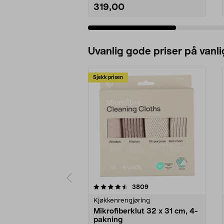
319,00
Legg i handlekurv
Uvanlig gode priser på vanli
Sjekk prisen
5av 5 stjerner
4.5av 5 stjerner
anmeldelser
3809
Kjøkkenrengjøring
Mikrofiberklut 32 x 31 cm, 4-
pakning