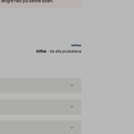
 lengre ned på denne siden.
Nilfisk
-
Se alle produktene