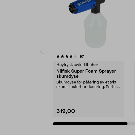
0av 5 stjerner
5.0av 5 stjerner
anmeldelser
97
Høytrykkspylertilbehør
Nilfisk Super Foam Sprayer,
skumdyse
Skumdyse for påføring av et tykt
skum. Justerbar dosering. Perfekt
til kjøretøy ...
319,00
Legg i handlekurv