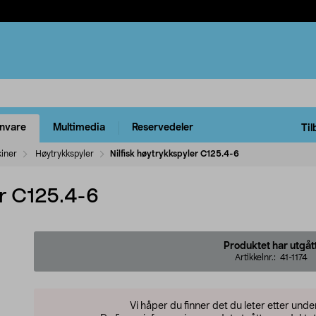
rnvare
Multimedia
Reservedeler
Til
kiner
Høytrykkspyler
Nilfisk høytrykkspyler C125.4-6
er C125.4-6
Produktet har utgåt
Artikkelnr.:
41-1174
Vi håper du finner det du leter etter und