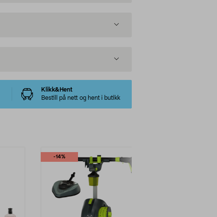
Klikk&Hent
Bestill på nett og hent i butikk
-14%
-25%