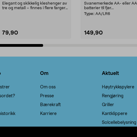
Elegant og skikkelig kleshenger av
Svanemerkede AA- eller A
tre og metall – finnes i flere farger.
batterier til fjer...
Kleshe...
Type:
AA/LR6
79,90
149,90
Legg i handlekurv
Legg i handlekurv
o
Om
Aktuelt
strer
Om oss
Høytrykkspylere
sordet?
Presse
Rengjøring
Bærekraft
Griller
istorikk
Karriere
Kantklippere
Solcellebelysning