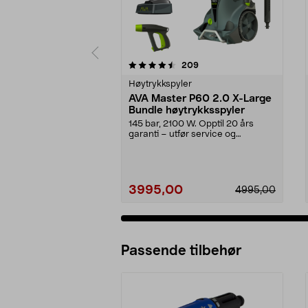
5 av 5 stjerner
4.5 av 5 stjerner
anmeldelser
209
Høytrykkspyler
AVA Master P60 2.0 X-Large
Bundle høytrykksspyler
145 bar, 2100 W. Opptil 20 års
garanti – utfør service og
vedlikehold selv. AVA ...
3995,00
4995,00
Passende tilbehør