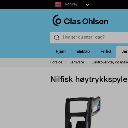
Select
Norway
market
Hjem
Elektro
Fritid
Je
Forside
Jernvare
Elektroverktøy og mas
Nilfisk høytrykkspyl