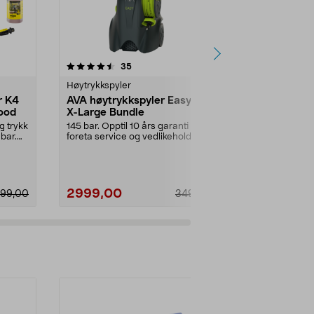
4.5 av 5 stjerner
anmeldelser
5.0
35
1
Høytrykkspyler
Høytrykkspyl
r K4
AVA høytrykkspyler Easy P57
Cocraft HH
ood
X-Large Bundle
høytrykkssp
2200 W
g trykk
145 bar. Opptil 10 års garanti –
Effektiv høyt
 bar.
foreta service og vedlikehold selv.
ekstra myk sla
AVA Easy P5...
Cocraft HHR 1
2999,00
1199,00
799,00
3499,00