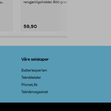
rengjøringsmiddel. 800 gram
AA-
natron – til rengjøring både...
59,90
69,90
Legg i handlekurv
Legg 
Våre selskaper
Batteriexperten
Teknikkdeler
PhoneLife
Teknikmagasinet