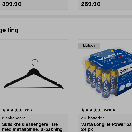
399,90
269,90
Legg i handlekurv
Legg i handlekurv
ge ting
Multibuy
4.5av 5 stjerner
anmeldelser
4.5av 5 stjerner
anmeldels
256
24104
Kleshengere
AA-batterier
Sklisikre kleshengere i tre
Varta Longlife Power ba
med metallpinne, 8-pakning
24 pk