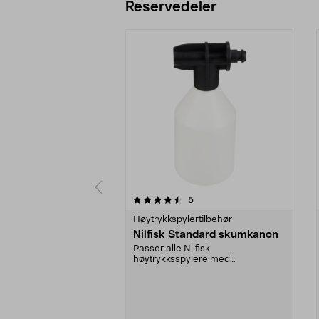
Reservedeler
5av 5 stjerner
4.5av 5 stjerner
anmeldelser
5
Høytrykkspylertilbehør
Nilfisk Standard skumkanon
Passer alle Nilfisk
høytrykksspylere med
Click&Clean-kobling.
Rengjøringsmiddele...