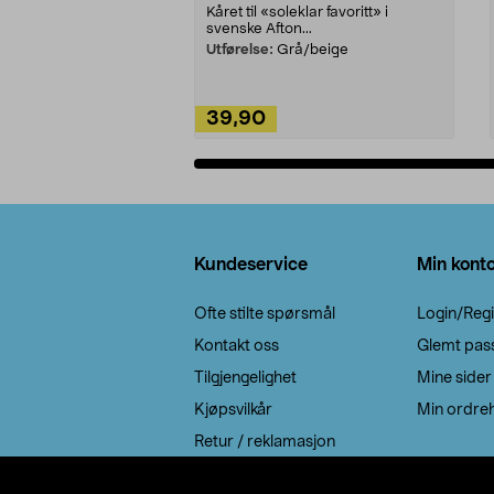
Kåret til «soleklar favoritt» i
svenske Afton...
Utførelse:
Grå/beige
39,90
Legg i handlekurv
Bunntekst
Kundeservice
Min kont
Ofte stilte spørsmål
Login/Regi
Kontakt oss
Glemt pas
Tilgjengelighet
Mine sider
Kjøpsvilkår
Min ordreh
Retur / reklamasjon
EE-avfall