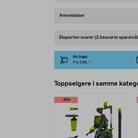
Anmeldelser
Eksperten svarer
(2 besvarte spørsmål
Fri frakt
Fra 599,–*
Toppselgere i samme katego
-20%