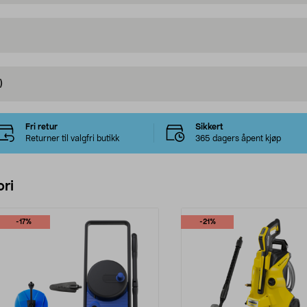
)
Fri retur
Sikkert
Returner til valgfri butikk
365 dagers åpent kjøp
ri
-17%
-21%