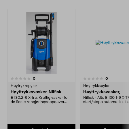
anmeldelser
anmeldelser
0
0
0.0 av 5 stjerner
Høytrykkspyler
Høytrykkspyler
Høyttrykksvasker, Nilfisk
Høyttrykksvasker,
E 130.2-9 X-tra. Kraftig vasker for
Nilfisk - Alto E 130.1-9 X
de fleste rengjøringsoppgaver.
start/stopp automatikk. L
Med teleskophåndtak i metall og
med Click & Clean hurtigk
start-/stoppautomatikk. Lanse
standard-, powerspeed- 
med hurtigkobling for slange, Click
skummunnstykke, slange
& Clean hurtigkoblingssystem,
med 9 m trykkslange. Mak
standard-, powerspeed- og
130 bar, vannmengde 45
skummunnstykke, slangevinde
l/timen, effekt 2,1 kW. Vekt