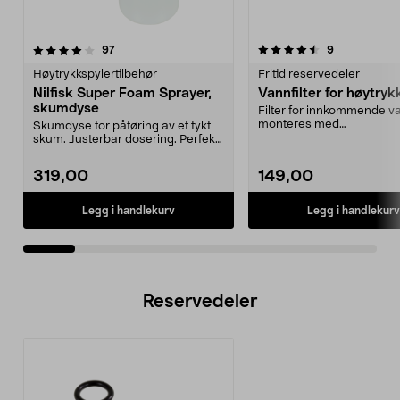
4.5av 5 stjerner
anmeldelser
4.5av 5 stjerner
anmeldelser
97
9
Høytrykkspylertilbehør
Fritid reservedeler
Nilfisk Super Foam Sprayer,
Vannfilter for høytryk
skumdyse
Filter for innkommende 
monteres med
Skumdyse for påføring av et tykt
koblinger/hurtigkoblinger
skum. Justerbar dosering. Perfekt
s...
til kjøretøy ...
319,00
149,00
Legg i handlekurv
Legg i handlekurv
Reservedeler