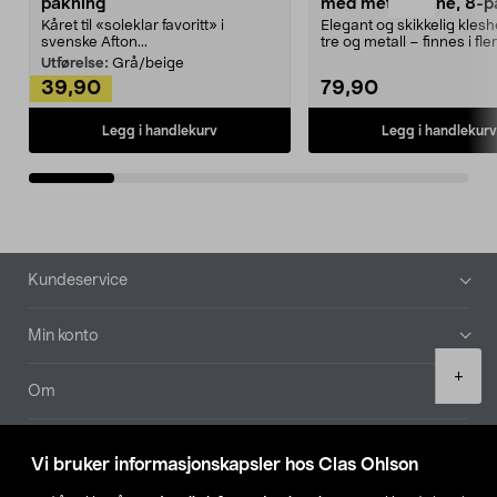
pakning
med metallpinne, 8-p
Kåret til «soleklar favoritt» i
Elegant og skikkelig kles
svenske Afton...
tre og metall – finnes i fle
Kleshe...
Utførelse:
Grå/beige
39,90
79,90
Legg i handlekurv
Legg i handlekurv
Bunntekst
Kundeservice
Min konto
Product
+
quantity
Om
Aktuelt
Vi bruker informasjonskapsler hos Clas Ohlson