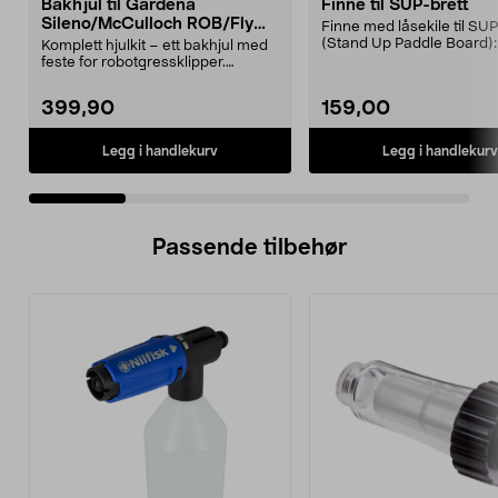
Bakhjul til Gardena
Finne til SUP-brett
Sileno/McCulloch ROB/Flymo
Finne med låsekile til SUP
Easilife
(Stand Up Paddle Board):
Komplett hjulkit – ett bakhjul med
974331-2059, E11 Pa...
feste for robotgressklipper.
Bakhjul – reserv...
399,90
159,00
Legg i handlekurv
Legg i handlekurv
Passende tilbehør