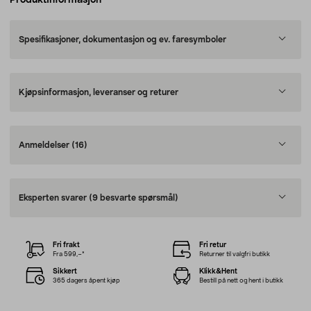
Produktinformasjon
Spesifikasjoner, dokumentasjon og ev. faresymboler
Kjøpsinformasjon, leveranser og returer
Anmeldelser
(16)
Eksperten svarer
(9 besvarte spørsmål)
Fri frakt
Fri retur
Fra 599,–*
Returner til valgfri butikk
Sikkert
Klikk&Hent
365 dagers åpent kjøp
Bestill på nett og hent i butikk