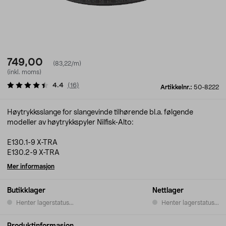
749,00
(83,22/m)
(inkl. moms)
4.4
(
16
)
Artikkelnr.:
50-8222
Høytrykksslange for slangevinde tilhørende bl.a. følgende
modeller av høytrykkspyler Nilfisk-Alto:
E130.1-9 X-TRA
E130.2-9 X-TRA
Mer informasjon
Butikklager
Nettlager
Henter lagerstatus...
Henter lagerstatus...