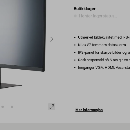
Butikklager
Henter lagerstatus...
Utmerket bildekvalitet med IPS-
Nilox 27-tommers dataskjerm – fo
IPS-panel for skarpe bilder og vi
Rask responstid på 5 ms gir en 
Innganger VGA, HDMI. Vesa-sta
Mer informasjon