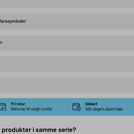
 faresymboler
er
Fri retur
Sikkert
Returner til valgfri butikk
365 dagers åpent kjøp
e produkter i samme serie?