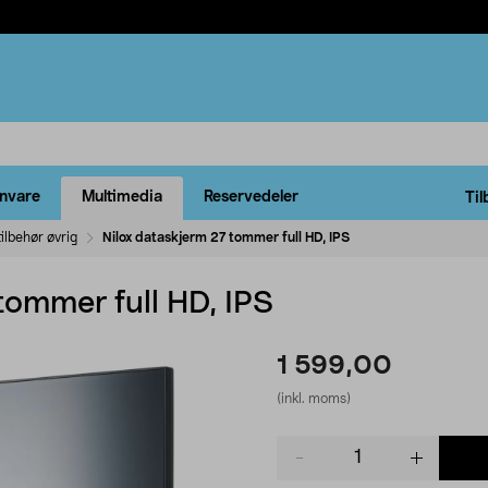
rnvare
Multimedia
Reservedeler
Til
ilbehør øvrig
Nilox dataskjerm 27 tommer full HD, IPS
tommer full HD, IPS
1 599,00
(inkl. moms)
Product
quantity