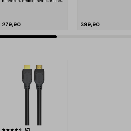
filmer og musik...
minnekort. Smidig minnekortleser
for dine M...
279,90
399,90
anmeldelser
871