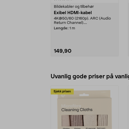
Bildekabler og tilbehør
Exibel HDMI-kabel
4K@50/60 (2160p). ARC (Audio
Return Channel)....
Lengde:
1 m
149,90
Legg i handlekurv
Uvanlig gode priser på vanli
Sjekk prisen