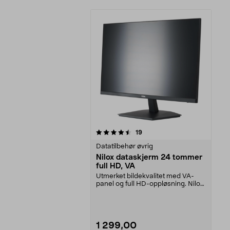
5av 5 stjerner
anmeldelser
19
Datatilbehør øvrig
Nilox dataskjerm 24 tommer
full HD, VA
Utmerket bildekvalitet med VA-
panel og full HD-oppløsning. Nilox
24-tommers data...
1 299,00