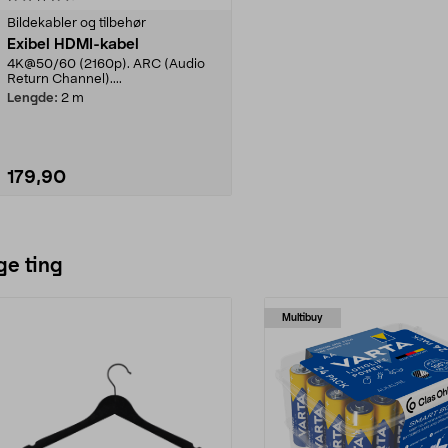
Bildekabler og tilbehør
Exibel HDMI-kabel
4K@50/60 (2160p). ARC (Audio
Return Channel)....
Lengde:
2 m
179,90
Legg i handlekurv
ge ting
Multibuy