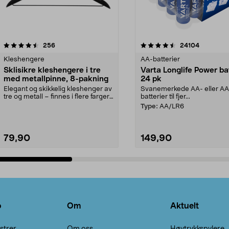
4.5av 5 stjerner
anmeldelser
4.5av 5 stjerner
anmeldels
256
24104
Kleshengere
AA-batterier
Sklisikre kleshengere i tre
Varta Longlife Power ba
med metallpinne, 8-pakning
24 pk
Elegant og skikkelig kleshenger av
Svanemerkede AA- eller A
tre og metall – finnes i flere farger.
batterier til fjer...
Kleshe...
Type:
AA/LR6
79,90
149,90
Legg i handlekurv
Legg i handlekurv
o
Om
Aktuelt
strer
Om oss
Høytrykkspylere