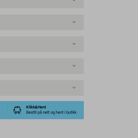
Klikk&Hent
Bestill på nett og hent i butikk