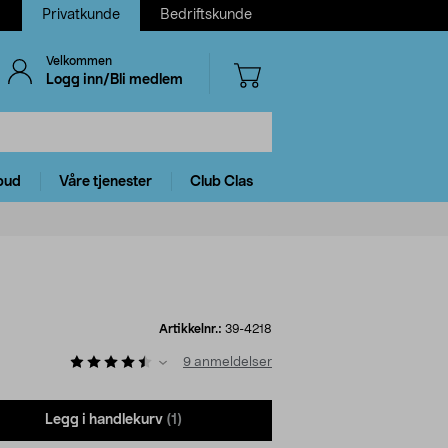
Privatkunde
Bedriftskunde
Velkommen
Logg inn/Bli medlem
bud
Våre tjenester
Club Clas
Artikkelnr.:
39-4218
9
anmeldelser
Legg i handlekurv
(1)