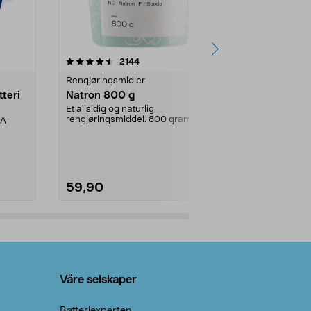
er
4.0av 5 stjerner
anmeldelser
4.5
2144
4
Rengjøringsmidler
Levende lys
tteri
Natron 800 g
Telys steari
prosent ste
Et allsidig og naturlig
rengjøringsmiddel. 800 gram
AA-
100 % stearin
natron – til rengjøring både...
råvarer. Produ
brenner med e
59,90
69,90
Legg i handlekurv
Legg 
Våre selskaper
Batteriexperten