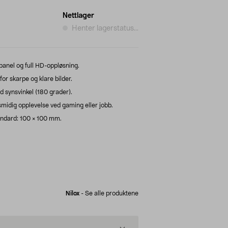
Nettlager
Henter lagerstatus...
panel og full HD-oppløsning.
r skarpe og klare bilder.
d synsvinkel (180 grader).
smidig opplevelse ved gaming eller jobb.
ndard: 100 × 100 mm.
Nilox
-
Se alle produktene