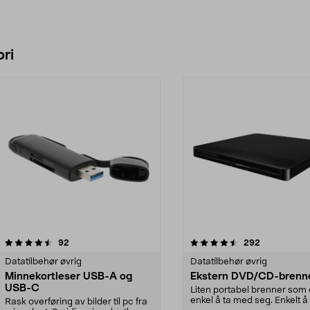
ri
4.5 av 5 stjerner
anmeldelser
4.5 av 5 stjerner
anmeldelser
92
292
Datatilbehør øvrig
Datatilbehør øvrig
Minnekortleser USB-A og
Ekstern DVD/CD-brenn
USB-C
Liten portabel brenner som 
enkel å ta med seg. Enkelt å
Rask overføring av bilder til pc fra