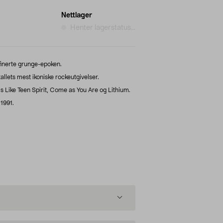
Nettlager
Henter lagerstatus...
inerte grunge-epoken.
lets mest ikoniske rockeutgivelser.
s Like Teen Spirit, Come as You Are og Lithium.
1991.