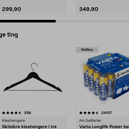
299,90
349,90
ge ting
Multibuy
4.5av 5 stjerner
anmeldelser
4.5av 5 stjerner
anmeldels
256
24107
Kleshengere
AA-batterier
Sklisikre kleshengere i tre
Varta Longlife Power ba