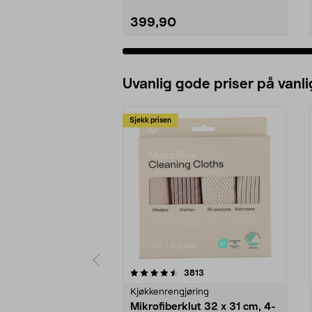
399,90
Uvanlig gode priser på vanli
Sjekk prisen
5av 5 stjerner
4.5av 5 stjerner
anmeldelser
3813
Kjøkkenrengjøring
Mikrofiberklut 32 x 31 cm, 4-