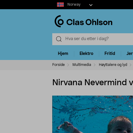
Select
Norway
market
Hjem
Elektro
Fritid
Je
Forside
Multimedia
Høyttalere og lyd
Nirvana Nevermind v