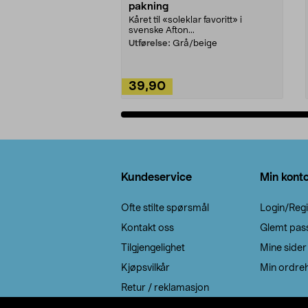
pakning
Kåret til «soleklar favoritt» i
svenske Afton...
Utførelse:
Grå/beige
39,90
Legg i handlekurv
Bunntekst
Kundeservice
Min kont
Ofte stilte spørsmål
Login/Regi
Kontakt oss
Glemt pas
Tilgjengelighet
Mine sider
Kjøpsvilkår
Min ordreh
Retur / reklamasjon
EE-avfall