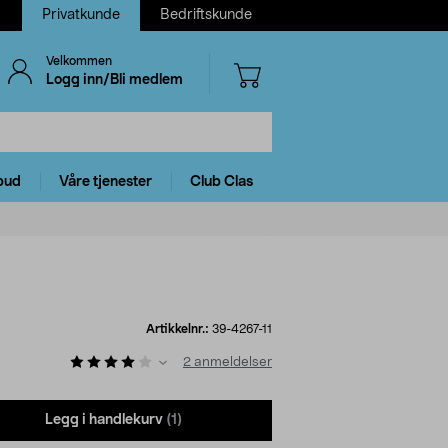
Privatkunde
Bedriftskunde
Velkommen
Logg inn/Bli medlem
bud
Våre tjenester
Club Clas
Artikkelnr.:
39-4267-11
2
anmeldelser
Legg i handlekurv
(1)