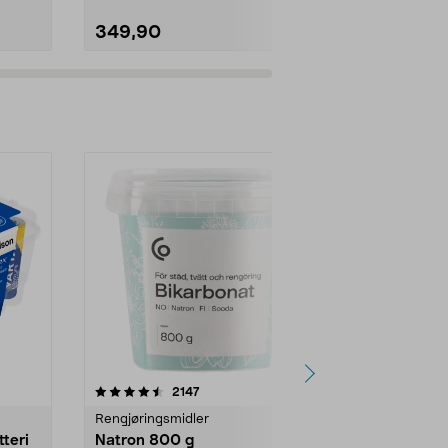
349,90
399,90
er
4.0av 5 stjerner
anmeldelser
4.5
2147
4
Rengjøringsmidler
Levende lys
tteri
Natron 800 g
Telys steari