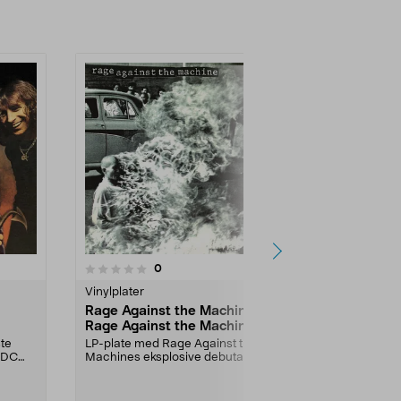
5.0 av 5 stjerner
5.0
2
anmeldelser
0
Vinylplater
Vinylplater
Rage Against the Machine
Metallica R
Rage Against the Machine
vinylplate
vinylplate
ste
LP-plate med Rage Against the
LP-plate med
C/DC
Machines eksplosive debutalbum.
hyllede album
Rage Against the M...
Lightning – der