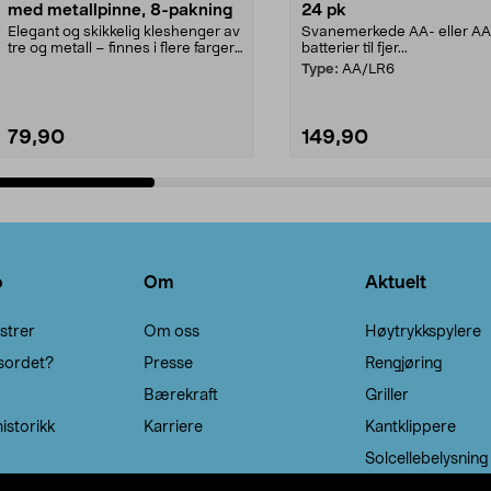
med metallpinne, 8-pakning
24 pk
Elegant og skikkelig kleshenger av
Svanemerkede AA- eller A
tre og metall – finnes i flere farger.
batterier til fjer...
Kleshe...
Type:
AA/LR6
79,90
149,90
Legg i handlekurv
Legg i handlekurv
o
Om
Aktuelt
strer
Om oss
Høytrykkspylere
sordet?
Presse
Rengjøring
Bærekraft
Griller
istorikk
Karriere
Kantklippere
Solcellebelysning