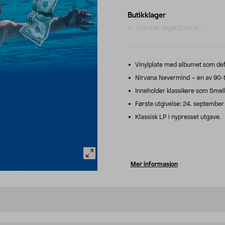
Butikklager
Henter lagerstatus...
Vinylplate med albumet som def
Nirvana Nevermind – en av 90-tal
Inneholder klassikere som Smell
Første utgivelse: 24. september 
Klassisk LP i nypresset utgave.
Mer informasjon