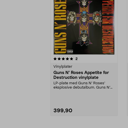
0av 5 stjerner
5.0av 5 stjerner
anmeldelser
2
Vinylplater
Guns N’ Roses Appetite for
Destruction vinylplate
LP-plate med Guns N’ Roses’
eksplosive debutalbum. Guns N’
Roses Appetite for De...
399,90