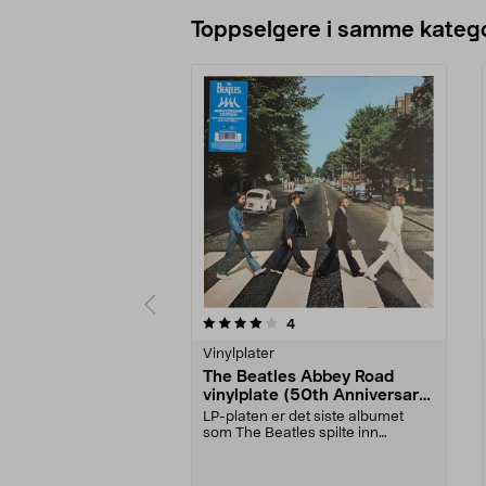
Legg i handlekurv
Toppselgere i samme katego
0 av 5 stjerner
3.5 av 5 stjerner
anmeldelser
4
Vinylplater
The Beatles Abbey Road
vinylplate (50th Anniversary
Edition)
LP-platen er det siste albumet
som The Beatles spilte inn
sammen. The Beatles' A...