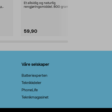
prosent ste
Et allsidig og naturlig
rengjøringsmiddel. 800 gram
AA-
100 % stearin
natron – til rengjøring både...
råvarer. Produ
brenner med e
59,90
69,90
Legg i handlekurv
Legg 
Våre selskaper
Batteriexperten
Teknikkdeler
PhoneLife
Teknikmagasinet