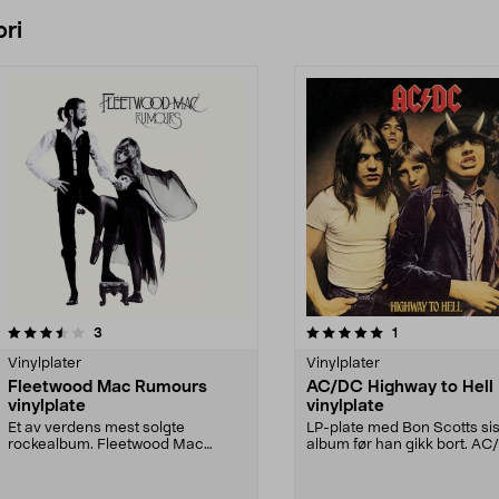
Legg i handlekurv
Legg i handlekurv
ri
5.0 av 5 stjerner
anmeldelser
anmeldelser
3
1
0.0 av 5 stjerner
Vinylplater
Vinylplater
Fleetwood Mac Rumours
AC/DC Highway to Hell
vinylplate
vinylplate
Et av verdens mest solgte
LP-plate med Bon Scotts si
rockealbum. Fleetwood Mac
album før han gikk bort. A
Rumours vinylplate – en tidl...
Highway to Hell LP-...