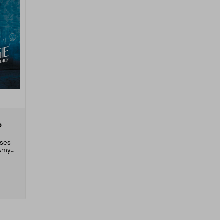
o
uses
 Amy