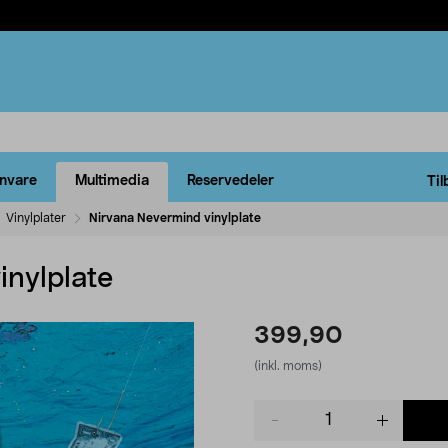
rnvare
Multimedia
Reservedeler
Til
Vinylplater
Nirvana Nevermind vinylplate
inylplate
399,90
(inkl. moms)
Product
quantity