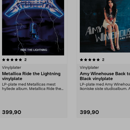
5.0av 5 stjerner
anmeldelser
anmeldelser
2
2
Vinylplater
Vinylplater
Metallica Ride the Lightning
Amy Winehouse Back t
vinylplate
Black vinylplate
LP-plate med Metallicas mest
LP-plate med Amy Wineho
hyllede album. Metallica Ride the
ikoniske siste studioalbum.
Lightning – der b...
Winehouse Back to Bl...
399,90
399,90