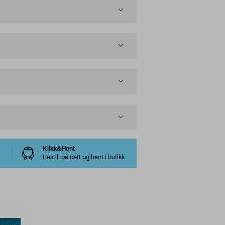
Klikk&Hent
Bestill på nett og hent i butikk