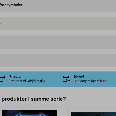
 faresymboler
er
Fri retur
Sikkert
Returner til valgfri butikk
365 dagers åpent kjøp
e produkter i samme serie?