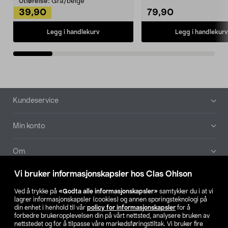
Utførelse:
Grå/beige
39,90
79,90
Legg i handlekurv
Legg i handlekurv
Bunntekst
Kundeservice
Min konto
Om
Vi bruker informasjonskapsler hos Clas Ohlson
Aktuelt
Ved å trykke på
«Godta alle informasjonskapsler»
samtykker du i at vi
lagrer informasjonskapsler (cookies) og annen sporingsteknologi på
Våre selskaper
din enhet i henhold til vår
policy for informasjonskapsler
for å
forbedre brukeropplevelsen din på vårt nettsted, analysere bruken av
nettstedet og for å tilpasse våre markedsføringstiltak. Vi bruker fire
Finn din butikk