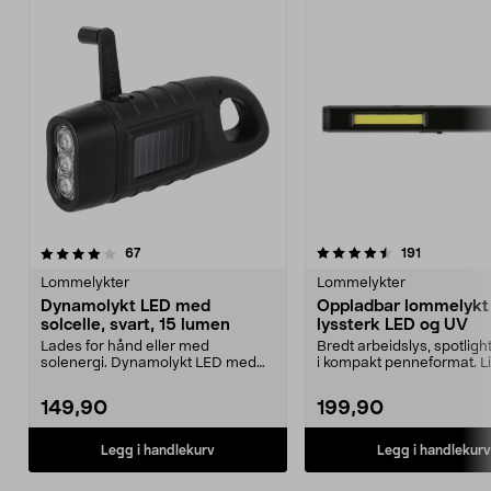
4.5 av 5 stjerner
anmeldelser
4.5 av 5 stjerner
anmeldelse
67
191
Lommelykter
Lommelykter
Dynamolykt LED med
Oppladbar lommelyk
solcelle, svart, 15 lumen
lyssterk LED og UV
Lades for hånd eller med
Bredt arbeidslys, spotlight
solenergi. Dynamolykt LED med
i kompakt penneformat. L
solcelledrift – til bruk ...
oppladbar lykt...
149,90
199,90
Legg i handlekurv
Legg i handlekurv