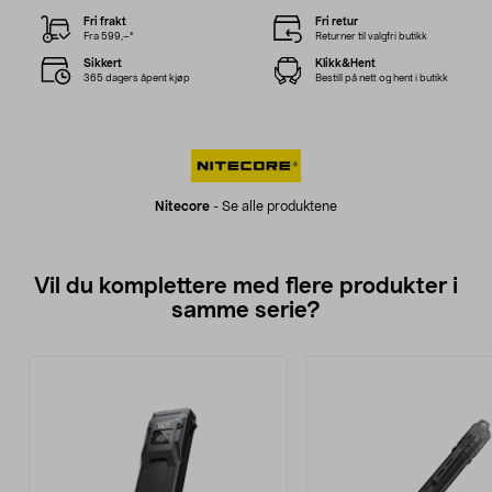
Fri frakt
Fri retur
Fra 599,–*
Returner til valgfri butikk
Sikkert
Klikk&Hent
365 dagers åpent kjøp
Bestill på nett og hent i butikk
Nitecore
-
Se alle produktene
Vil du komplettere med flere produkter i
samme serie?