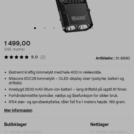
1 499,00
(inkl. moms)
5.0
(
7
)
Artikkelnr.:
31-8890
Ekstremt kraftig lommelykt med hele 400 m rekkevidde.
Nitecore EDC29 lommelykt – OLED-display viser lysstyrke, batteri og
driftstid.
Innebygd 2500 mAh litium-ion-batteri – lang driftstid på opptil 61 timer.
Forhåndsinnstilte lysnivåer, nødlys og låsefunksjon for sikker bruk.
IP54 støv- og sprutbeskyttelse, tåler fall fra 1 meters høyde. 160 gram.
Mer informasjon
Butikklager
Nettlager
Henter lagerstatus...
Henter lagerstatus...