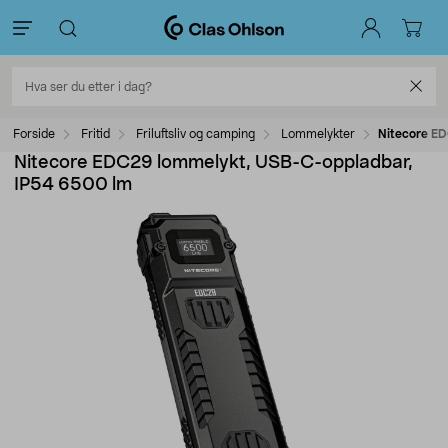
Forside
Fritid
Friluftsliv og camping
Lommelykter
Nitecore E
Nitecore EDC29 lommelykt, USB-C-oppladbar,
IP54 6500 lm