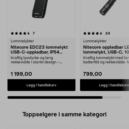
4.5av 5 stjerner
anmeldelser
anmeldelse
7
24
Lommelykter
Lommelykter
Nitecore EDC23 lommelykt
Nitecore oppladbar L
USB-C-oppladbar, IP54
lommelykt, USB-C, 1
2500 lm
Kraftig lysstyrke og lang
Kraftig lommelykt med la
rekkevidde i slankt design –
batteritid og rekkevidde. 
perfekt for profesjonelt ...
lommelykt på 1000 ...
1 199,00
799,00
Legg i handlekurv
Legg i handlekurv
Toppselgere i samme kategori