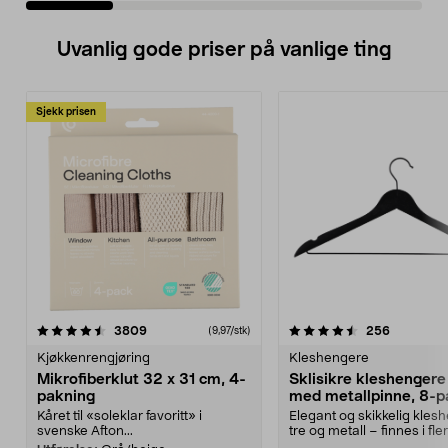
Uvanlig gode priser på vanlige ting
Sjekk prisen
4.5av 5 stjerner
anmeldelser
4.5av 5 stjerner
anmeldels
3809
256
(9,97/stk)
Kjøkkenrengjøring
Kleshengere
Mikrofiberklut 32 x 31 cm, 4-
Sklisikre kleshengere 
pakning
med metallpinne, 8-p
Kåret til «soleklar favoritt» i
Elegant og skikkelig kles
svenske Afton...
tre og metall – finnes i fle
Kleshe...