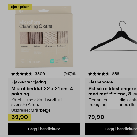
Sjekk prisen
4.5av 5 stjerner
anmeldelser
4.5av 5 stjerner
anmeldels
3809
256
(9,97/stk)
Kjøkkenrengjøring
Kleshengere
Mikrofiberklut 32 x 31 cm, 4-
Sklisikre kleshengere 
pakning
med metallpinne, 8-p
Kåret til «soleklar favoritt» i
Elegant og skikkelig kles
-
svenske Afton...
tre og metall – finnes i fle
Kleshe...
Utførelse:
Grå/beige
39,90
79,90
Legg i handlekurv
Legg i handlekurv