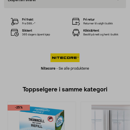
Eksperten svarer
Fri frakt
Fri retur
Fra 599,–*
Returner til valgfri butikk
Sikkert
Klikk&Hent
365 dagers åpent kjøp
Bestill på nett og hent i butikk
Nitecore
-
Se alle produktene
Toppselgere i samme kategori
-25%