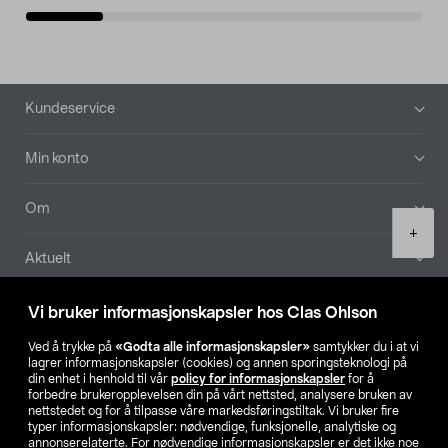
Bunntekst
Kundeservice
Min konto
Om
Product
+
quantity
Aktuelt
Våre selskaper
Vi bruker informasjonskapsler hos Clas Ohlson
Ved å trykke på
«Godta alle informasjonskapsler»
samtykker du i at vi
Finn din butikk
lagrer informasjonskapsler (cookies) og annen sporingsteknologi på
din enhet i henhold til vår
policy for informasjonskapsler
for å
forbedre brukeropplevelsen din på vårt nettsted, analysere bruken av
SE
NO
FI
nettstedet og for å tilpasse våre markedsføringstiltak. Vi bruker fire
typer informasjonskapsler: nødvendige, funksjonelle, analytiske og
annonserelaterte. For nødvendige informasjonskapsler er det ikke noe