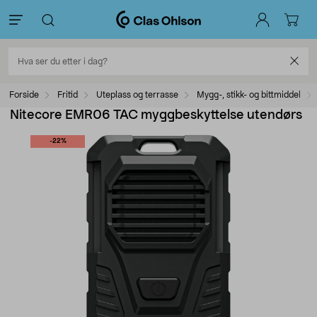
Forside
Fritid
Uteplass og terrasse
Mygg-, stikk- og bittmiddel
Nitecore EMR06 TAC myggbeskyttelse utendørs
-22%