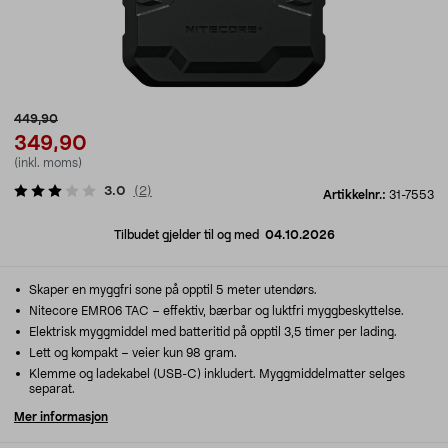
449,90
349,90
(inkl. moms)
3.0
(
2
)
Artikkelnr.:
31-7553
Tilbudet gjelder til og med
04.10.2026
Skaper en myggfri sone på opptil 5 meter utendørs.
Nitecore EMR06 TAC – effektiv, bærbar og luktfri myggbeskyttelse.
Elektrisk myggmiddel med batteritid på opptil 3,5 timer per lading.
Lett og kompakt – veier kun 98 gram.
Klemme og ladekabel (USB-C) inkludert. Myggmiddelmatter selges
separat.
Mer informasjon