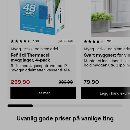
4.0 av 5 stjerner
anmeldelser
4.0 av 5 stjerner
anmeldels
189
799
(3455,07/l)
Mygg-, stikk- og bittmiddel
Mygg-, stikk- og bittmidde
Refill til Thermacell
Svart myggnett for vi
myggjager, 4-pack
Monter et insektsnett i vi
hold myggen ute. Slipp inn 
Refill med 4 gasspatroner og 12
og sten...
myggmiddelmatter. Passer til alle
Thermacells my...
299,90
79,90
399,90
Les mer
Legg i handlekurv
Uvanlig gode priser på vanlige ting