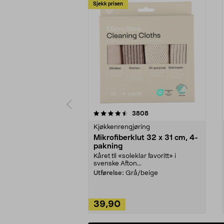
Sjekk prisen
5av 5 stjerner
4.5av 5 stjerner
anmeldelser
3808
Kjøkkenrengjøring
Mikrofiberklut 32 x 31 cm, 4-
pakning
Kåret til «soleklar favoritt» i
svenske Afton...
Utførelse:
Grå/beige
39,90