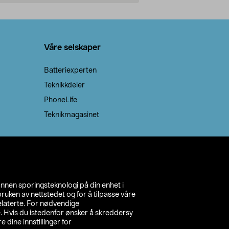
Legg i handlekurv
Legg 
Våre selskaper
Batteriexperten
Teknikkdeler
PhoneLife
Teknikmagasinet
annen sporingsteknologi på din enhet i
ruken av nettstedet og for å tilpasse våre
relaterte. For nødvendige
. Hvis du istedenfor ønsker å skreddersy
e dine innstillinger for