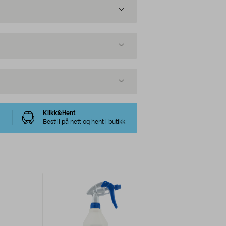
Klikk&Hent
Bestill på nett og hent i butikk