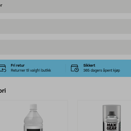
er
Fri retur
Sikkert
Returner til valgfri butikk
365 dagers åpent kjøp
ri