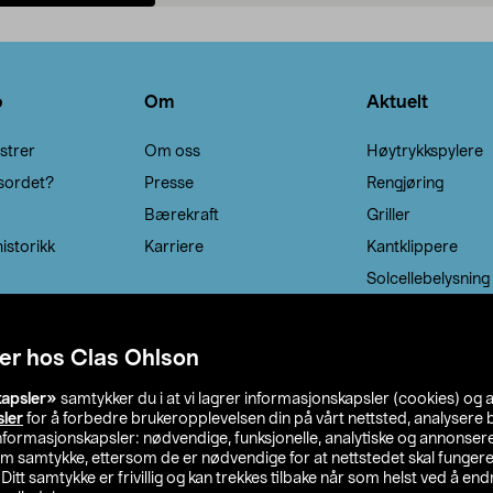
Legg i handlekurv
Legg i handlekurv
o
Om
Aktuelt
strer
Om oss
Høytrykkspylere
sordet?
Presse
Rengjøring
Bærekraft
Griller
istorikk
Karriere
Kantklippere
Solcellebelysning
er hos Clas Ohlson
kapsler»
samtykker du i at vi lagrer informasjonskapsler (cookies) og 
sler
for å forbedre brukeropplevelsen din på vårt nettsted, analysere b
 informasjonskapsler: nødvendige, funksjonelle, analytiske og annonse
om samtykke, ettersom de er nødvendige for at nettstedet skal fungere
. Ditt samtykke er frivillig og kan trekkes tilbake når som helst ved å endr