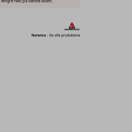
 lengre ned på denne siden.
Norenco
-
Se alle produktene