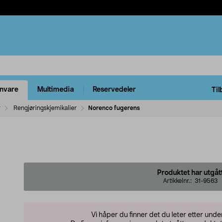
rnvare
Multimedia
Reservedeler
Til
r
Rengjøringskjemikalier
Norenco fugerens
Produktet har utgåt
Artikkelnr.:
31-9563
Vi håper du finner det du leter etter und