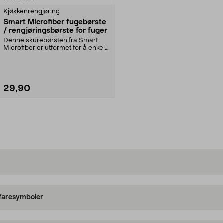
Kjøkkenrengjøring
Smart Microfiber fugebørste
/ rengjøringsbørste for fuger
Denne skurebørsten fra Smart
Microfiber er utformet for å enkelt
kunne komme til...
29,90
Legg i handlekurv
 faresymboler