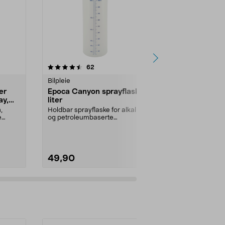
4.5 av 5 stjerner
anmeldelser
4.5
62
3
Bilpleie
Rengjøringskj
er
Epoca Canyon sprayflaske, 1
Kemetyl røds
ay,
liter
rengjøring
,
Holdbar sprayflaske for alkaliske
Tilbehør til s
e
og petroleumbaserte
T-röd: brensel
bilpleieprodukter. Epoca C...
frostbeskyttels
49,90
79,90