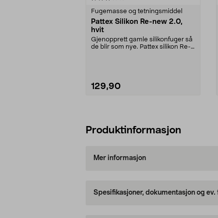
Fugemasse og tetningsmiddel
Pattex Silikon Re-new 2.0,
hvit
Gjenopprett gamle silikonfuger så
de blir som nye. Pattex silikon Re-
new 2.0 – l...
129,90
Legg i handlekurv
Produktinformasjon
Mer informasjon
Spesifikasjoner, dokumentasjon og ev.