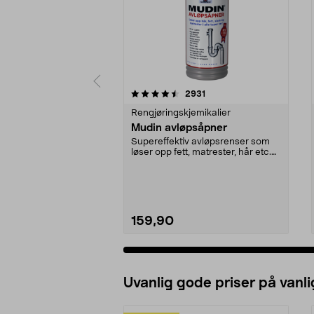
5 av 5 stjerner
4.5 av 5 stjerner
anmeldelser
2931
Rengjøringskjemikalier
Mudin avløpsåpner
Supereffektiv avløpsrenser som
løser opp fett, matrester, hår etc.
Mudin avløpså...
159,90
Uvanlig gode priser på vanli