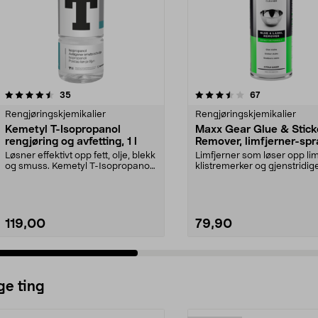
3.5 av 5 stjerner
anmeldelser
4.5 av 5 stjerner
anmeldelser
35
67
Rengjøringskjemikalier
Rengjøringskjemikalier
Kemetyl T-Isopropanol
Maxx Gear Glue & Stick
rengjøring og avfetting, 1 l
Remover, limfjerner-spr
200 ml
Løsner effektivt opp fett, olje, blekk
Limfjerner som løser opp lim
og smuss. Kemetyl T-Isopropanol
klistremerker og gjenstridig
– dunster...
flekker. Maxx Gear l...
119,00
79,90
ge ting