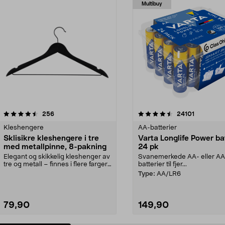
Multibuy
4.5av 5 stjerner
anmeldelser
4.5av 5 stjerner
anmeldels
256
24101
Kleshengere
AA-batterier
Sklisikre kleshengere i tre
Varta Longlife Power ba
med metallpinne, 8-pakning
24 pk
Elegant og skikkelig kleshenger av
Svanemerkede AA- eller A
tre og metall – finnes i flere farger.
batterier til fjer...
Kleshe...
Type:
AA/LR6
79,90
149,90