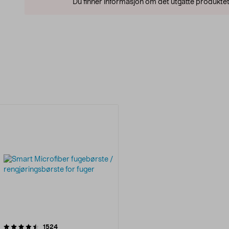
Du finner informasjon om det utgåtte produktet
anmeldelser
1524