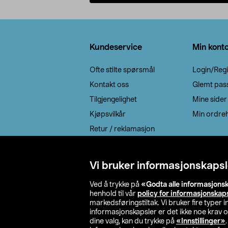
Legg i handlekurv
Bunntekst
Kundeservice
Min kont
Ofte stilte spørsmål
Login/Regi
Kontakt oss
Glemt pas
Tilgjengelighet
Mine sider
Kjøpsvilkår
Min ordreh
Retur / reklamasjon
EE-avfall
Cookie policy
Vi bruker informasjonskapsl
Leveringsalternativ
Ved å trykke på
«Godta alle informasjons
henhold til vår
policy for informasjonskap
markedsføringstiltak. Vi bruker fire typer
informasjonskapsler er det ikke noe krav 
dine valg, kan du trykke på
«Innstillinger»