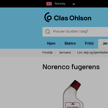
Select
Norway
market
Hjem
Elektro
Fritid
Je
Forside
Jernvare
Lim, teip og kjemikalie
Norenco fugerens