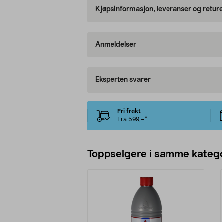
Kjøpsinformasjon, leveranser og retur
Anmeldelser
Eksperten svarer
Fri frakt
Fra 599,–*
Toppselgere i samme katego