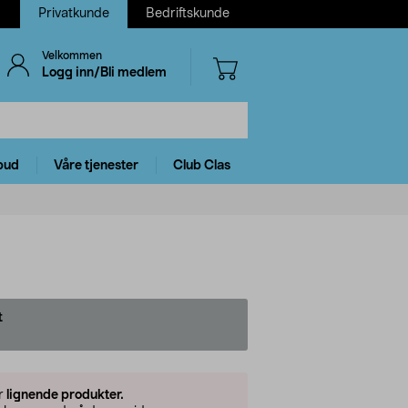
Privatkunde
Bedriftskunde
Velkommen
Logg inn/Bli medlem
bud
Våre tjenester
Club Clas
t
er
lignende produkter.