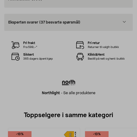
Eksperten svarer
(37 besvarte spørsmål)
Fri frakt
Fri retur
Fra 599,–*
Returner til valgfri butikk
Sikkert
Klikk&Hent
365 dagers åpent kjøp
Bestill på nett og hent i butikk
Northlight
-
Se alle produktene
Toppselgere i samme kategori
-13%
-13%