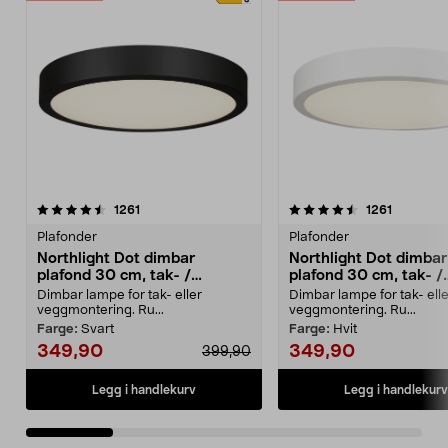
4.5 av 5 stjerner
anmeldelser
4.5 av 5 stjerner
anmeldel
1261
1261
Plafonder
Plafonder
Northlight Dot dimbar
Northlight Dot dimbar
plafond 30 cm, tak- /
plafond 30 cm, tak- /
vegglampe
vegglampe
Dimbar lampe for tak- eller
Dimbar lampe for tak- elle
veggmontering. Ru...
veggmontering. Ru...
Farge:
Svart
Farge:
Hvit
349,90
349,90
399,90
Legg i handlekurv
Legg i handlekurv