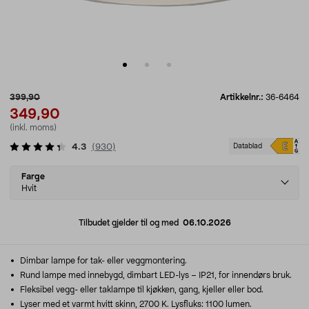
399,90
Artikkelnr.:
36-6464
349,90
(inkl. moms)
4.3
(
930
)
Datablad
Select
Farge
variant
Hvit
Tilbudet gjelder til og med
06.10.2026
Dimbar lampe for tak- eller veggmontering.
Rund lampe med innebygd, dimbart LED-lys – IP21, for innendørs bruk.
Fleksibel vegg- eller taklampe til kjøkken, gang, kjeller eller bod.
Lyser med et varmt hvitt skinn, 2700 K. Lysfluks: 1100 lumen.