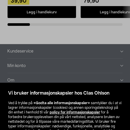
39,90
79,90
Legg i handlekurv
Legg i handlekurv
Bunntekst
Kundeservice
Min konto
Om
Vi bruker informasjonskapsler hos Clas Ohlson
Aktuelt
Ved å trykke på
«Godta alle informasjonskapsler»
samtykker du i at vi
lagrer informasjonskapsler (cookies) og annen sporingsteknologi på
Våre selskaper
din enhet i henhold til vår
policy for informasjonskapsler
for å
forbedre brukeropplevelsen din på vårt nettsted, analysere bruken av
nettstedet og for å tilpasse våre markedsføringstiltak. Vi bruker fire
Finn din butikk
typer informasjonskapsler: nødvendige, funksjonelle, analytiske og