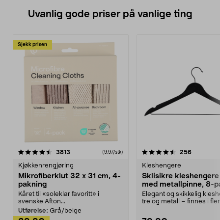
Uvanlig gode priser på vanlige ting
Sjekk prisen
4.5av 5 stjerner
anmeldelser
4.5av 5 stjerner
anmeldels
3813
256
(9,97/stk)
Kjøkkenrengjøring
Kleshengere
Mikrofiberklut 32 x 31 cm, 4-
Sklisikre kleshengere 
pakning
med metallpinne, 8-p
Kåret til «soleklar favoritt» i
Elegant og skikkelig kles
svenske Afton...
tre og metall – finnes i fle
Kleshe...
Utførelse:
Grå/beige