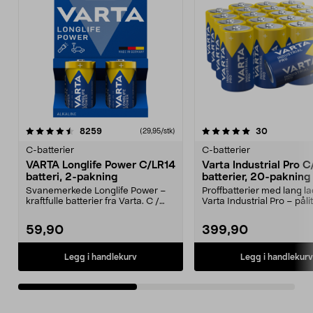
5.0av 5 stjerner
anmeldelser
4.5av 5 stjerner
anmeldelse
8259
30
(29,95/stk)
C-batterier
C-batterier
VARTA Longlife Power C/LR14
Varta Industrial Pro 
batteri, 2-pakning
batterier, 20-pakning
Svanemerkede Longlife Power –
Proffbatterier med lang la
kraftfulle batterier fra Varta. C /
Varta Industrial Pro – påli
LR14 batteri, ...
batteri...
59,90
399,90
Legg i handlekurv
Legg i handlekurv