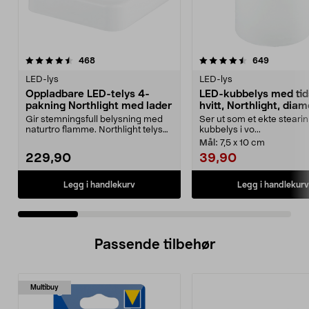
4.5 av 5 stjerner
anmeldelser
4.5 av 5 stjerner
anmeldels
468
649
LED-lys
LED-lys
Oppladbare LED-telys 4-
LED-kubbelys med tid
pakning Northlight med lader
hvitt, Northlight, diam
cm
Gir stemningsfull belysning med
Ser ut som et ekte stearin
naturtro flamme. Northlight telys
kubbelys i vo...
LED – oppladba...
Mål:
7,5 x 10 cm
229,90
39,90
Legg i handlekurv
Legg i handlekurv
Passende tilbehør
Multibuy