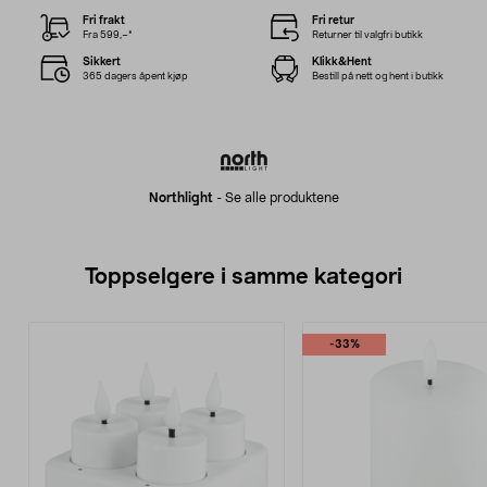
Fri frakt
Fri retur
Fra 599,–*
Returner til valgfri butikk
Sikkert
Klikk&Hent
365 dagers åpent kjøp
Bestill på nett og hent i butikk
Northlight
-
Se alle produktene
Toppselgere i samme kategori
-33%