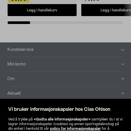
Legg i handlekurv
Legg i handlekurv
Bunntekst
Kundeservice
Min konto
Om
Aktuelt
Våre selskaper
Vi bruker informasjonskapsler hos Clas Ohlson
Ved å trykke på
«Godta alle informasjonskapsler»
samtykker du i at vi
Finn din butikk
lagrer informasjonskapsler (cookies) og annen sporingsteknologi på
din enhet i henhold til vår
policy for informasjonskapsler
for å