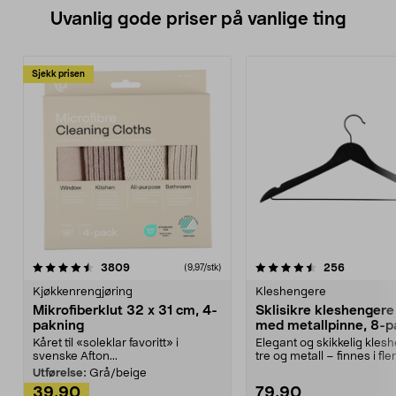
Uvanlig gode priser på vanlige ting
Sjekk prisen
4.5av 5 stjerner
anmeldelser
4.5av 5 stjerner
anmeldels
3809
256
(9,97/stk)
Kjøkkenrengjøring
Kleshengere
Mikrofiberklut 32 x 31 cm, 4-
Sklisikre kleshengere 
pakning
med metallpinne, 8-p
Kåret til «soleklar favoritt» i
Elegant og skikkelig kles
svenske Afton...
tre og metall – finnes i fle
Kleshe...
Utførelse:
Grå/beige
39,90
79,90