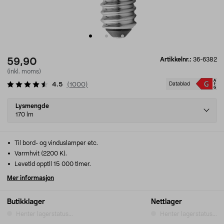
Artikkelnr.:
36-6382
59,90
(inkl. moms)
4.5
(
1000
)
Datablad
Select
Lysmengde
variant
170 lm
Til bord- og vinduslamper etc.
Varmhvit (2200 K).
Levetid opptil 15 000 timer.
Mer informasjon
Butikklager
Nettlager
Henter lagerstatus...
Henter lagerstatus...