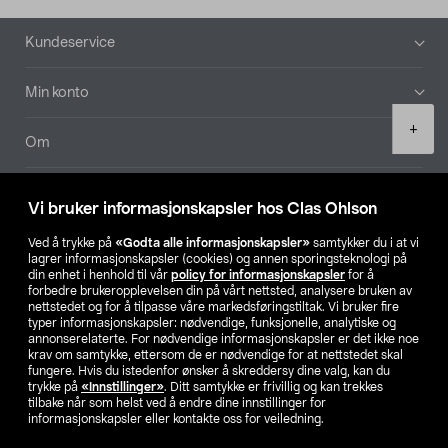
Bunntekst
Kundeservice
Min konto
Product
+
quantity
Om
Aktuelt
Vi bruker informasjonskapsler hos Clas Ohlson
Våre selskaper
Ved å trykke på
«Godta alle informasjonskapsler»
samtykker du i at vi
lagrer informasjonskapsler (cookies) og annen sporingsteknologi på
din enhet i henhold til vår
policy for informasjonskapsler
for å
Finn din butikk
forbedre brukeropplevelsen din på vårt nettsted, analysere bruken av
nettstedet og for å tilpasse våre markedsføringstiltak. Vi bruker fire
typer informasjonskapsler: nødvendige, funksjonelle, analytiske og
annonserelaterte. For nødvendige informasjonskapsler er det ikke noe
SE
NO
FI
krav om samtykke, ettersom de er nødvendige for at nettstedet skal
fungere. Hvis du istedenfor ønsker å skreddersy dine valg, kan du
trykke på
«Innstillinger»
. Ditt samtykke er frivillig og kan trekkes
tilbake når som helst ved å endre dine innstillinger for
informasjonskapsler eller kontakte oss for veiledning.