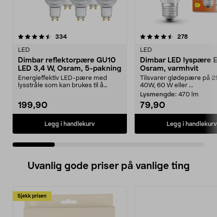
4.5 av 5 stjerner
anmeldelser
4.5 av 5 stjerner
anmeldels
334
278
LED
LED
Dimbar reflektorpære GU10
Dimbar LED lyspære 
LED 3,4 W, Osram, 5-pakning
Osram, varmhvit
Energieffektiv LED-pære med
Tilsvarer glødepære på 2
lysstråle som kan brukes til å
40W, 60 W eller ...
fremheve gjenstander....
Lysmengde:
470 lm
199,90
79,90
Legg i handlekurv
Legg i handlekurv
Uvanlig gode priser på vanlige ting
Sjekk prisen