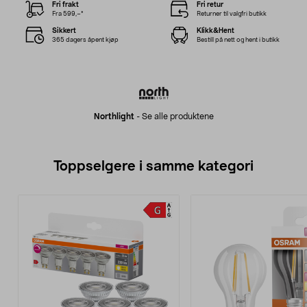
Fri frakt
Fri retur
Fra 599,–*
Returner til valgfri butikk
Sikkert
Klikk&Hent
365 dagers åpent kjøp
Bestill på nett og hent i butikk
Northlight
-
Se alle produktene
Toppselgere i samme kategori