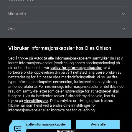
Min konto
Om
Aktuelt
Vi bruker informasjonskapsler hos Clas Ohlson
Våre selskaper
Ved å trykke på
«Godta alle informasjonskapsler»
samtykker du i at vi
lagrer informasjonskapsler (cookies) og annen sporingsteknologi på
din enhet i henhold til vår
policy for informasjonskapsler
for å
Finn din butikk
forbedre brukeropplevelsen din på vårt nettsted, analysere bruken av
nettstedet og for å tilpasse våre markedsføringstiltak. Vi bruker fire
typer informasjonskapsler: nødvendige, funksjonelle, analytiske og
annonserelaterte. For nødvendige informasjonskapsler er det ikke noe
SE
NO
FI
krav om samtykke, ettersom de er nødvendige for at nettstedet skal
fungere. Hvis du istedenfor ønsker å skreddersy dine valg, kan du
trykke på
«Innstillinger»
. Ditt samtykke er frivillig og kan trekkes
tilbake når som helst ved å endre dine innstillinger for
informasjonskapsler eller kontakte oss for veiledning.
Godta alle informasjonskapsler
Avvis alle
Privacy statement
Medlemsvilkår
Kjøpsvilkår
For bedrifter
Innstillinger