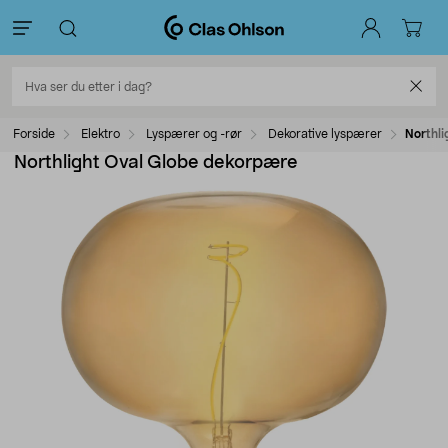
Forside
Elektro
Lyspærer og -rør
Dekorative lyspærer
Northl
Northlight Oval Globe dekorpære