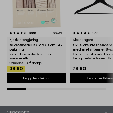
4.5av 5 stjerner
anmeldelser
4.5av 5 stjerner
anmeldels
3813
256
(9,97/stk)
Kjøkkenrengjøring
Kleshengere
Mikrofiberklut 32 x 31 cm, 4-
Sklisikre kleshengere 
pakning
med metallpinne, 8-p
Kåret til «soleklar favoritt» i
Elegant og skikkelig kles
svenske Afton...
tre og metall – finnes i fle
Kleshe...
Utførelse:
Grå/beige
39,90
79,90
Legg i handlekurv
Legg i handlekurv
Bunntekst
Kundeservice