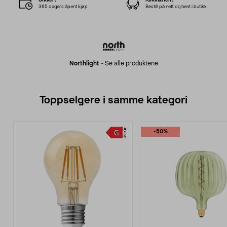
365 dagers åpent kjøp
Bestill på nett og hent i butikk
Northlight
-
Se alle produktene
Toppselgere i samme kategori
-50%