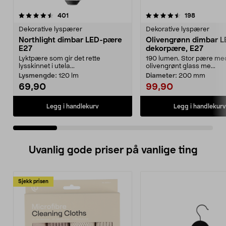
4.5 av 5 stjerner
anmeldelser
4.5 av 5 stjerner
anmeldels
401
198
Dekorative lyspærer
Dekorative lyspærer
Northlight dimbar LED-pære
Olivengrønn dimbar L
E27
dekorpære, E27
Lyktpære som gir det rette
190 lumen. Stor pære me
lysskinnet i utela...
olivengrønt glass me...
Lysmengde:
120 lm
Diameter:
200 mm
69,90
99,90
Legg i handlekurv
Legg i handlekurv
Uvanlig gode priser på vanlige ting
Sjekk prisen