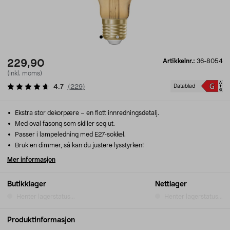
Artikkelnr.:
36-8054
229,90
(inkl. moms)
4.7
(
229
)
Datablad
Ekstra stor dekorpære – en flott innredningsdetalj.
Med oval fasong som skiller seg ut.
Passer i lampeledning med E27-sokkel.
Bruk en dimmer, så kan du justere lysstyrken!
Mer informasjon
Butikklager
Nettlager
Henter lagerstatus...
Henter lagerstatus...
Produktinformasjon