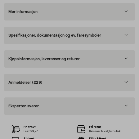
Mer informasjon
Spesifikasjoner, dokumentasjon og ev. faresymboler
Kjøpsinformasjon, leveranser og returer
Anmeldelser
(229)
Eksperten svarer
Fri frakt
Fri retur
Fra 599,–*
Returner til valgfri butikk
Sikkert
Klikk&Hent