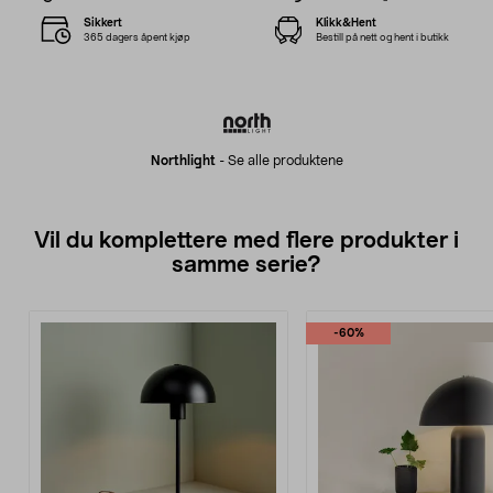
Sikkert
Klikk&Hent
365 dagers åpent kjøp
Bestill på nett og hent i butikk
Northlight
-
Se alle produktene
Vil du komplettere med flere produkter i
samme serie?
-60%