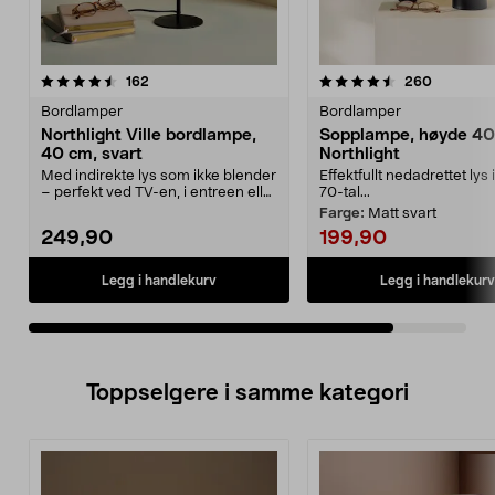
4.5av 5 stjerner
anmeldelser
anmeldel
162
260
Bordlamper
Bordlamper
Northlight Ville bordlampe,
Sopplampe, høyde 40
40 cm, svart
Northlight
Med indirekte lys som ikke blender
Effektfullt nedadrettet lys 
– perfekt ved TV-en, i entreen eller
70-tal...
på kommo...
Farge:
Matt svart
249,90
199,90
Legg i handlekurv
Legg i handlekurv
Toppselgere i samme kategori