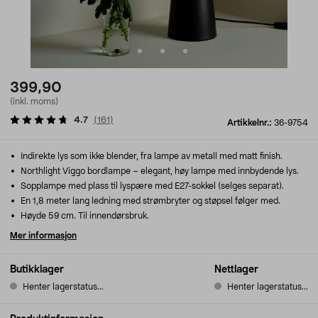
399,90
(inkl. moms)
4.7
(
161
)
Artikkelnr.:
36-9754
Indirekte lys som ikke blender, fra lampe av metall med matt finish.
Northlight Viggo bordlampe – elegant, høy lampe med innbydende lys.
Sopplampe med plass til lyspære med E27-sokkel (selges separat).
En 1,8 meter lang ledning med strømbryter og støpsel følger med.
Høyde 59 cm. Til innendørsbruk.
Mer informasjon
Butikklager
Nettlager
Henter lagerstatus...
Henter lagerstatus...