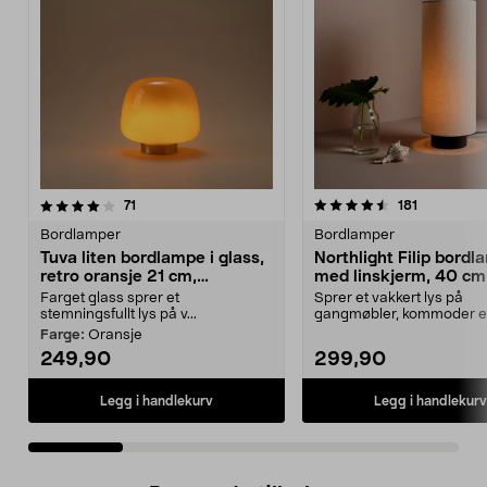
4.5 av 5 stjerner
anmeldelser
4.5 av 5 stjerner
anmeldelse
71
181
Bordlamper
Bordlamper
Tuva liten bordlampe i glass,
Northlight Filip bord
retro oransje 21 cm,
med linskjerm, 40 cm
Northlight
Farget glass sprer et
Sprer et vakkert lys på
stemningsfullt lys på v...
gangmøbler, kommoder el
sofabord. Northlight Filip b
Farge:
Oransje
249,90
299,90
Legg i handlekurv
Legg i handlekurv