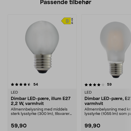
Passende tilbehør
4.0av 5 stjerner
anmeldelser
4.5av 5 stjerner
anmeldelse
54
59
LED
LED
Dimbar LED-pære, illum E27
Dimbar LED-pære, E27
2,2 W, varmhvit
varmhvit
Allmennbelysning med middels
Allmennbelysning med kra
sterk lysstyrke (300 lm), tilsvarer
lysstyrke (1055 lm) som p
en 25 W lyspære...
rom der du har beh...
59,90
99,90