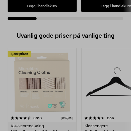
Legg i handlekurv
Legg i handlekurv
Uvanlig gode priser på vanlige ting
Sjekk prisen
4.5av 5 stjerner
anmeldelser
4.5av 5 stjerner
anmeldels
3813
256
(9,97/stk)
Kjøkkenrengjøring
Kleshengere