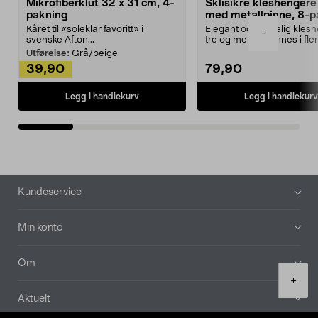
Mikrofiberklut 32 x 31 cm, 4-
Sklisikre kleshengere 
pakning
med metallpinne, 8-p
Kåret til «soleklar favoritt» i
Elegant og skikkelig kles
-
svenske Afton...
tre og metall – finnes i fle
Kleshe...
Utførelse:
Grå/beige
39,90
79,90
Legg i handlekurv
Legg i handlekurv
Bunntekst
Kundeservice
Min konto
Om
Product
+
quantity
Aktuelt