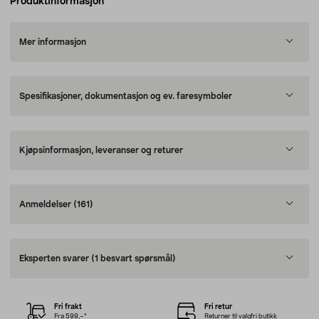
Produktinformasjon
Mer informasjon
Spesifikasjoner, dokumentasjon og ev. faresymboler
Kjøpsinformasjon, leveranser og returer
Anmeldelser
(161)
Eksperten svarer
(1 besvart spørsmål)
Fri frakt
Fri retur
Fra 599,–*
Returner til valgfri butikk