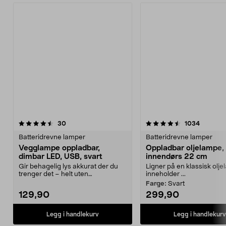
4.5 av 5 stjerner
anmeldelser
4.5 av 5 stjerner
anmeldel
30
1034
Batteridrevne lamper
Batteridrevne lamper
Vegglampe oppladbar,
Oppladbar oljelampe,
dimbar LED, USB, svart
innendørs 22 cm
Gir behagelig lys akkurat der du
Ligner på en klassisk olj
trenger det – helt uten
inneholder ...
forstyrrende kabler. Op...
Farge:
Svart
129,90
299,90
Legg i handlekurv
Legg i handlekurv