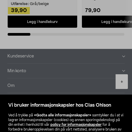
Kleshe...
Utførelse:
Grå/beige
39,90
79,90
Legg i handlekurv
Legg i handlekurv
Bunntekst
Kundeservice
Min konto
Product
+
quantity
Om
Aktuelt
Vi bruker informasjonskapsler hos Clas Ohlson
Våre selskaper
Ved å trykke på
«Godta alle informasjonskapsler»
samtykker du i at vi
lagrer informasjonskapsler (cookies) og annen sporingsteknologi på
din enhet i henhold til vår
policy for informasjonskapsler
for å
Finn din butikk
forbedre brukeropplevelsen din på vårt nettsted, analysere bruken av