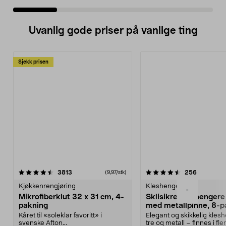
Uvanlig gode priser på vanlige ting
Sjekk prisen
4.5av 5 stjerner
anmeldelser
4.5av 5 stjerner
anmeldels
3813
256
(9,97/stk)
Kjøkkenrengjøring
Kleshengere
-
Mikrofiberklut 32 x 31 cm, 4-
Sklisikre kleshengere 
pakning
med metallpinne, 8-p
Kåret til «soleklar favoritt» i
Elegant og skikkelig kles
svenske Afton...
tre og metall – finnes i fle