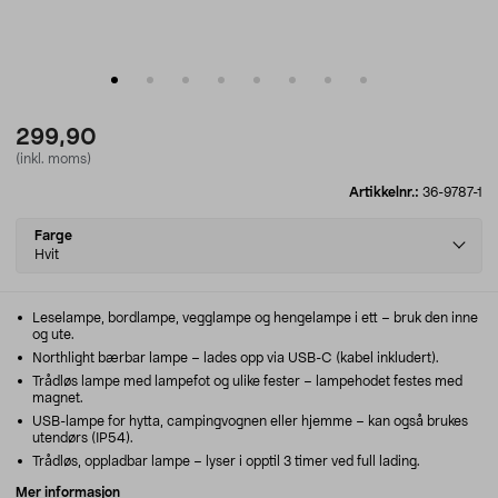
299,90
(inkl. moms)
Artikkelnr.:
36-9787-1
Select
Farge
variant
Hvit
Leselampe, bordlampe, vegglampe og hengelampe i ett – bruk den inne
og ute.
Northlight bærbar lampe – lades opp via USB-C (kabel inkludert).
Trådløs lampe med lampefot og ulike fester – lampehodet festes med
magnet.
USB-lampe for hytta, campingvognen eller hjemme – kan også brukes
utendørs (IP54).
Trådløs, oppladbar lampe – lyser i opptil 3 timer ved full lading.
Mer informasjon