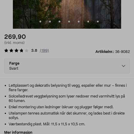
269,90
(inkl. moms)
3.8
(
199
)
Artikkelnr.:
36-9082
Select
Farge
variant
Svart
Lettplassert og dekorativ belysning til vegg, espalier eller mur – finnes i
flere farger.
Solcelledrevet veggbelysning som lyser nedover med varmhvitt lys på
60 lumen.
Enkel montering uten ledninger (skruer og plugger følger med).
Utelampen tennes automatisk når det skumrer, og lades best i direkte
sollys.
Værbestandig plast. Mål: 11,5 x 11,5 x 10,5 cm.
Mer informasjon