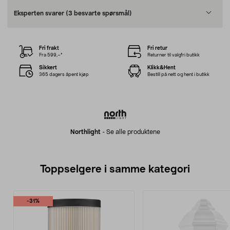
Eksperten svarer
(3 besvarte spørsmål)
Fri frakt
Fri retur
Fra 599,–*
Returner til valgfri butikk
Sikkert
Klikk&Hent
365 dagers åpent kjøp
Bestill på nett og hent i butikk
Northlight
-
Se alle produktene
Toppselgere i samme kategori
-31%