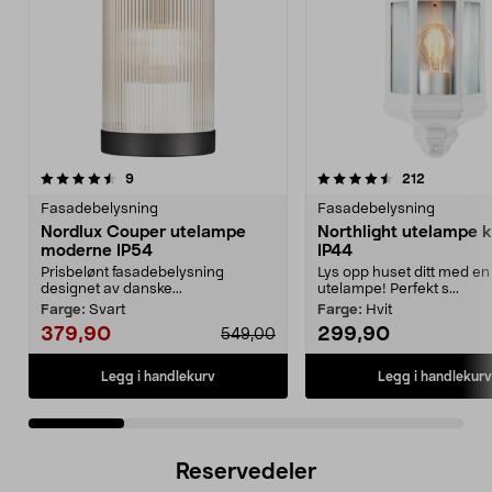
4.5 av 5 stjerner
anmeldelser
4.5 av 5 stjerner
anmeldels
9
212
Fasadebelysning
Fasadebelysning
Nordlux Couper utelampe
Northlight utelampe klassisk
moderne IP54
IP44
Prisbelønt fasadebelysning
Lys opp huset ditt med en
designet av danske...
utelampe! Perfekt s...
Farge:
Svart
Farge:
Hvit
379,90
299,90
549,00
Legg i handlekurv
Legg i handlekurv
Reservedeler