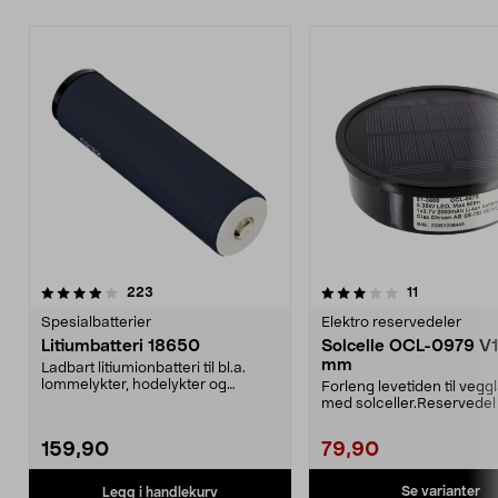
3.0av 5 stjerner
anmeldelser
4.0av 5 stjerner
anmeldelser
223
11
Spesialbatterier
Elektro reservedeler
Litiumbatteri 18650
Solcelle OCL-0979 V1
mm
Ladbart litiumionbatteri til bl.a.
lommelykter, hodelykter og
Forleng levetiden til veg
sykkellykter. Inne...
med solceller.Reservede
passer til:36-7762...
159,90
79,90
Se varianter
Legg i handlekurv