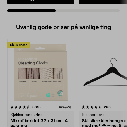
Uvanlig gode priser på vanlige ting
Sjekk prisen
4.5av 5 stjerner
anmeldelser
4.5av 5 stjerner
anmeldels
3813
256
(9,97/stk)
Kjøkkenrengjøring
Kleshengere
Mikrofiberklut 32 x 31 cm, 4-
Sklisikre kleshengere 
pakning
med metallpinne, 8-p