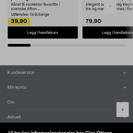
Kåret til «soleklar favoritt» i
Elegant og skikkelig kles
-
svenske Afton...
tre og metall – finnes i fle
Kleshe...
Utførelse:
Grå/beige
39,90
79,90
Legg i handlekurv
Legg i handlekurv
Bunntekst
Kundeservice
Min konto
Om
Product
+
quantity
Aktuelt
Våre selskaper