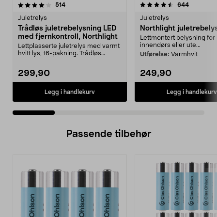
4.5 av 5 stjerner
anmeldelser
3.5 av 5 stjerner
anmeldels
514
644
Juletrelys
Juletrelys
Trådløs juletrebelysning LED
Northlight juletrebely
med fjernkontroll, Northlight
Lettmontert belysning for
innendørs eller ute...
Lettplasserte juletrelys med varmt
hvitt lys, 16-pakning. Trådløs
Utførelse:
Varmhvit
juletrebelysni...
299,90
249,90
Legg i handlekurv
Legg i handlekurv
Passende tilbehør