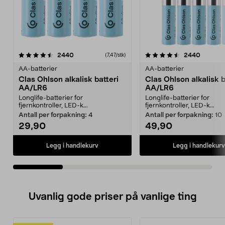
4.5av 5 stjerner
anmeldelser
4.5av 5 stjerner
anmelde
2440
2440
(7,47/stk)
AA-batterier
AA-batterier
Clas Ohlson alkalisk batteri
Clas Ohlson alkalisk b
AA/LR6
AA/LR6
Longlife-batterier for
Longlife-batterier for
fjernkontroller, LED-k...
fjernkontroller, LED-k...
Antall per forpakning:
4
Antall per forpakning:
10
29,90
49,90
Legg i handlekurv
Legg i handlekurv
Uvanlig gode priser på vanlige ting