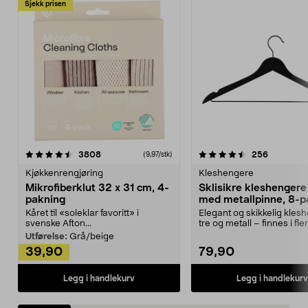
Sjekk prisen
4.5av 5 stjerner
anmeldelser
4.5av 5 stjerner
anmeldels
3808
256
(9,97/stk)
Kjøkkenrengjøring
Kleshengere
Mikrofiberklut 32 x 31 cm, 4-
Sklisikre kleshengere 
pakning
med metallpinne, 8-p
Kåret til «soleklar favoritt» i
Elegant og skikkelig kles
svenske Afton...
tre og metall – finnes i fle
Kleshe...
Utførelse:
Grå/beige
39,90
79,90
Legg i handlekurv
Legg i handlekurv