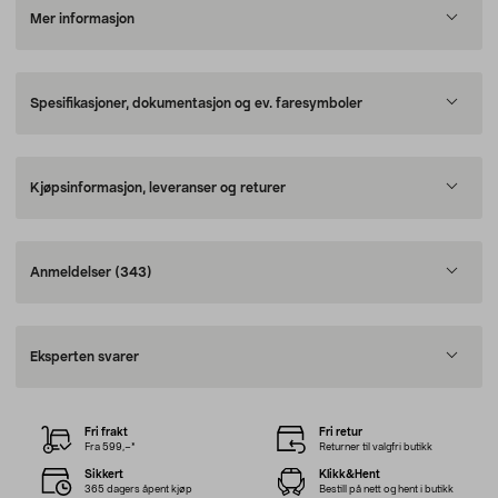
Mer informasjon
Spesifikasjoner, dokumentasjon og ev. faresymboler
Kjøpsinformasjon, leveranser og returer
Anmeldelser
(343)
Eksperten svarer
Fri frakt
Fri retur
Fra 599,–*
Returner til valgfri butikk
Sikkert
Klikk&Hent
365 dagers åpent kjøp
Bestill på nett og hent i butikk