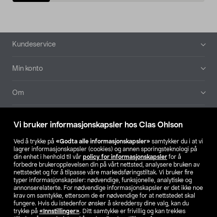
Bunntekst
Kundeservice
Min konto
Om
Aktuelt
Vi bruker informasjonskapsler hos Clas Ohlson
Våre selskaper
Ved å trykke på
«Godta alle informasjonskapsler»
samtykker du i at vi
lagrer informasjonskapsler (cookies) og annen sporingsteknologi på
din enhet i henhold til vår
policy for informasjonskapsler
for å
Finn din butikk
forbedre brukeropplevelsen din på vårt nettsted, analysere bruken av
nettstedet og for å tilpasse våre markedsføringstiltak. Vi bruker fire
typer informasjonskapsler: nødvendige, funksjonelle, analytiske og
annonserelaterte. For nødvendige informasjonskapsler er det ikke noe
SE
NO
FI
krav om samtykke, ettersom de er nødvendige for at nettstedet skal
fungere. Hvis du istedenfor ønsker å skreddersy dine valg, kan du
trykke på
«Innstillinger»
. Ditt samtykke er frivillig og kan trekkes