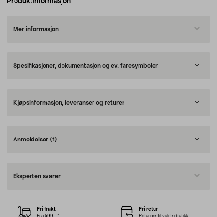
Produktinformasjon
Mer informasjon
Spesifikasjoner, dokumentasjon og ev. faresymboler
Kjøpsinformasjon, leveranser og returer
Anmeldelser
(1)
Eksperten svarer
Fri frakt
Fri retur
Fra 599,–*
Returner til valgfri butikk