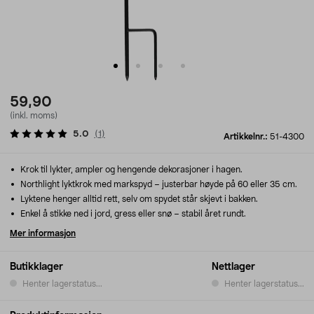
59,90
(inkl. moms)
5.0
(
1
)
Artikkelnr.:
51-4300
Krok til lykter, ampler og hengende dekorasjoner i hagen.
Northlight lyktkrok med markspyd – justerbar høyde på 60 eller 35 cm.
Lyktene henger alltid rett, selv om spydet står skjevt i bakken.
Enkel å stikke ned i jord, gress eller snø – stabil året rundt.
Mer informasjon
Butikklager
Nettlager
Henter lagerstatus...
Henter lagerstatus...