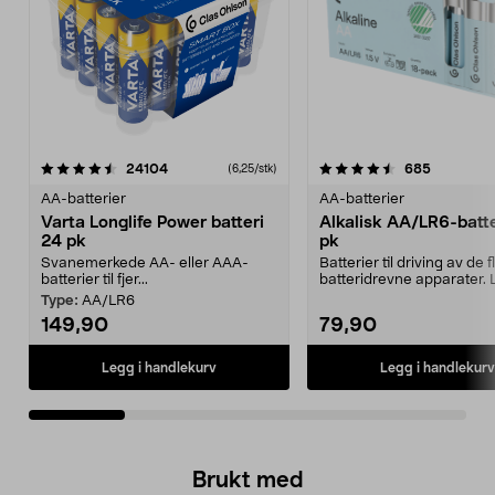
4.5av 5 stjerner
anmeldelser
4.5av 5 stjerner
anmeldels
24104
685
(6,25/stk)
AA-batterier
AA-batterier
Varta Longlife Power batteri
Alkalisk AA/LR6-batte
24 pk
pk
Svanemerkede AA- eller AAA-
Batterier til driving av de f
batterier til fjer...
batteridrevne apparater. 
en smart, ...
Type:
AA/LR6
149,90
79,90
Legg i handlekurv
Legg i handlekurv
Brukt med