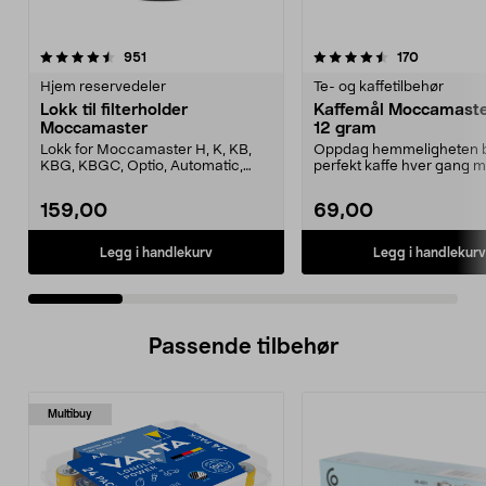
4.5 av 5 stjerner
anmeldelser
3.5 av 5 stjerner
anmeldels
951
170
Hjem reservedeler
Te- og kaffetilbehør
Lokk til filterholder
Kaffemål Moccamaster
Moccamaster
12 gram
Lokk for Moccamaster H, K, KB,
Oppdag hemmeligheten 
KBG, KBGC, Optio, Automatic,
perfekt kaffe hver gang 
Automatic S, Manual ...
denne eksklusive målesskj
159,00
69,00
Legg i handlekurv
Legg i handlekurv
Passende tilbehør
Multibuy