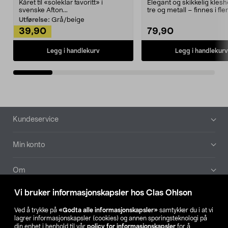
Kåret til «soleklar favoritt» i
Elegant og skikkelig kles
svenske Afton...
tre og metall – finnes i fle
Kleshe...
Utførelse:
Grå/beige
39,90
79,90
Legg i handlekurv
Legg i handlekurv
Bunntekst
Kundeservice
Min konto
Om
Vi bruker informasjonskapsler hos Clas Ohlson
Aktuelt
Ved å trykke på
«Godta alle informasjonskapsler»
samtykker du i at vi
lagrer informasjonskapsler (cookies) og annen sporingsteknologi på
Våre selskaper
din enhet i henhold til vår
policy for informasjonskapsler
for å