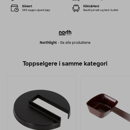
Sikkert
Klikk&Hent
365 dagers åpent kjøp
Bestill på nett og hent i butikk
Northlight
-
Se alle produktene
Toppselgere i samme kategori