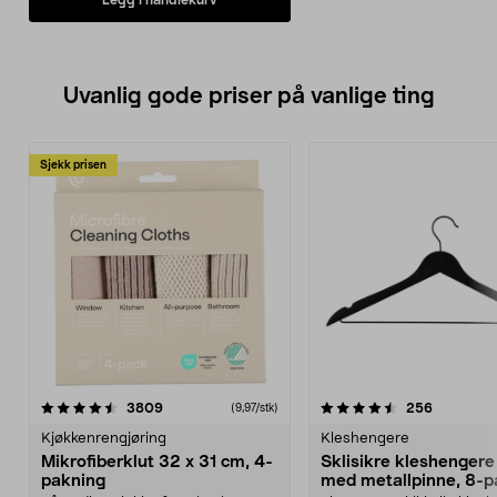
– lampen slår seg av og på
automatisk.
• Drives med 2 x AA/LR6-batterier
(selges separat).
• Størrelse: 14 x 22 cm.
Uvanlig gode priser på vanlige ting
Sjekk prisen
4.5av 5 stjerner
anmeldelser
4.5av 5 stjerner
anmeldels
3809
256
(9,97/stk)
Kjøkkenrengjøring
Kleshengere
Mikrofiberklut 32 x 31 cm, 4-
Sklisikre kleshengere 
pakning
med metallpinne, 8-p