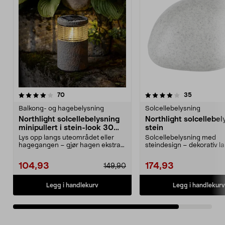
4.0av 5 stjerner
anmeldelser
anmeldelse
70
35
Balkong- og hagebelysning
Solcellebelysning
Northlight solcellebelysning
Northlight solcellebel
minipullert i stein-look 30
stein
cm
Lys opp langs uteområdet eller
Solcellebelysning med
hagegangen – gjør hagen ekstra
steindesign – dekorativ la
koselig. Northligh...
bed, gangvei eller uteom..
104,93
174,93
149,90
Legg i handlekurv
Legg i handlekurv