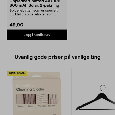
Oppladbart batteri AA/HR6
800 mAh Solar, 2-pakning
Solcellebatteri som er spesielt
utviklet til solcellelykter som
bruker AA-batter...
49,90
Legg i handlekurv
Uvanlig gode priser på vanlige ting
Sjekk prisen