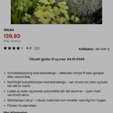
199,90
139,93
(inkl. moms)
4.2
(
68
)
Artikkelnr.:
46-1041-2
Tilbudet gjelder til og med
04.10.2026
Solcellebelysning med steindesign – dekorativ lampe til bed, gangvei
eller uteområde.
Northlight solcellelampe med steindesign – ser ut som en stein og lyser
når det er mørkt.
Lades av solen og tennes automatisk når det skumrer – lyser med
varmhvitt skinn.
Steinlampe i akryl – robust materiale som smelter naturlig inn i hagen.
Finnes i to størrelser.
Mer informasjon