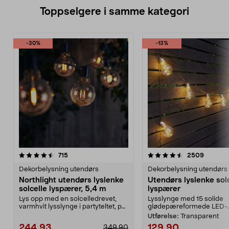
Toppselgere i samme kategori
-30%
-13%
4.5 av 5 stjerner
anmeldelser
4.5 av 5 stjerner
anmelde
715
2509
Dekorbelysning utendørs
Dekorbelysning utendørs
Northlight utendørs lyslenke
Utendørs lyslenke sol
solcelle lyspærer, 5,4 m
lyspærer
Lys opp med en solcelledrevet,
Lysslynge med 15 solide
varmhvit lysslynge i partyteltet, på
glødepæreformede LED-..
balkongen el...
Utførelse:
Transparent
244,93
129,90
349,90