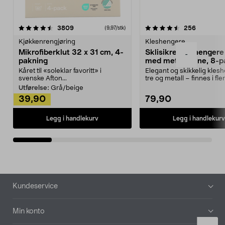
4.5av 5 stjerner
anmeldelser
4.5av 5 stjerner
anmeldels
3809
256
(9,97/stk)
Kjøkkenrengjøring
Kleshengere
Mikrofiberklut 32 x 31 cm, 4-
Sklisikre kleshengere 
-
pakning
med metallpinne, 8-p
Kåret til «soleklar favoritt» i
Elegant og skikkelig kles
svenske Afton...
tre og metall – finnes i fle
Kleshe...
Utførelse:
Grå/beige
39,90
79,90
Legg i handlekurv
Legg i handlekurv
Bunntekst
Kundeservice
Min konto