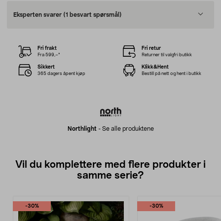
Eksperten svarer
(1 besvart spørsmål)
Fri frakt
Fri retur
Fra 599,–*
Returner til valgfri butikk
Sikkert
Klikk&Hent
365 dagers åpent kjøp
Bestill på nett og hent i butikk
Northlight
-
Se alle produktene
Vil du komplettere med flere produkter i
samme serie?
-30%
-30%