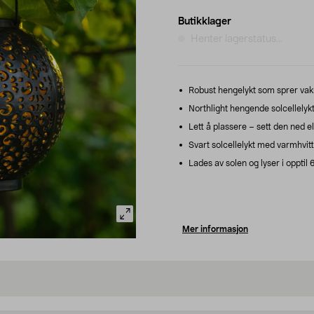
Butikklager
Henter lagerstatus...
Robust hengelykt som sprer vakr
Northlight hengende solcellelyk
Lett å plassere – sett den ned e
Svart solcellelykt med varmhvitt 
Lades av solen og lyser i opptil 
Mer informasjon