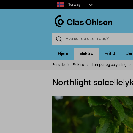
Select
Norway
market
Hjem
Elektro
Fritid
Je
Forside
Elektro
Lamper og belysning
Northlight solcellel