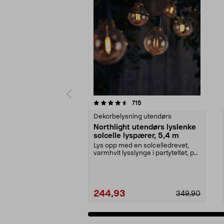
5 av 5 stjerner
4.5 av 5 stjerner
anmeldelser
715
Dekorbelysning utendørs
Northlight utendørs lyslenke
solcelle lyspærer, 5,4 m
Lys opp med en solcelledrevet,
varmhvit lysslynge i partyteltet, på
balkongen el...
244,93
349,90