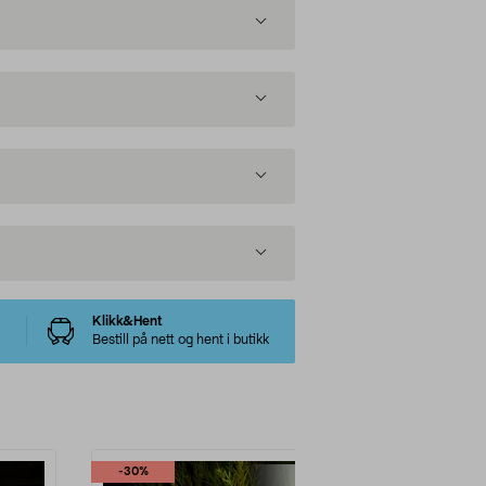
Klikk&Hent
Bestill på nett og hent i butikk
-30%
-30%