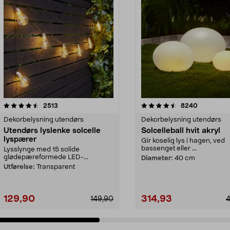
4.5 av 5 stjerner
anmeldelser
4.5 av 5 stjerner
anmeldels
2513
8240
Dekorbelysning utendørs
Dekorbelysning utendørs
Utendørs lyslenke solcelle
Solcelleball hvit akryl
lyspærer
Gir koselig lys i hagen, ved
bassenget eller ...
Lysslynge med 15 solide
glødepæreformede LED-...
Diameter:
40 cm
Utførelse:
Transparent
129,90
314,93
149,90