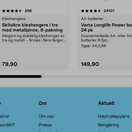
4.5av 5 stjerner
anmeldelser
4.5av 5 stjerner
anmeldels
256
24107
Kleshengere
AA-batterier
Sklisikre kleshengere i tre
Varta Longlife Power ba
med metallpinne, 8-pakning
24 pk
Elegant og skikkelig kleshenger av
Svanemerkede AA- eller A
tre og metall – finnes i flere farger.
batterier til fjer...
Kleshe...
Type:
AA/LR6
79,90
149,90
Legg i handlekurv
Legg i handlekurv
o
Om
Aktuelt
strer
Om oss
Høytrykkspylere
sordet?
Presse
Rengjøring