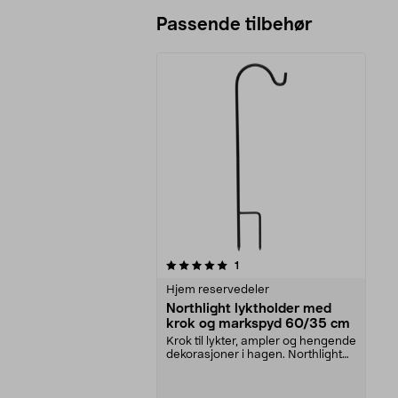
Passende tilbehør
0av 5 stjerner
anmeldelser
1
Hjem reservedeler
Northlight lyktholder med
krok og markspyd 60/35 cm
Krok til lykter, ampler og hengende
dekorasjoner i hagen. Northlight
lyktkrok me...