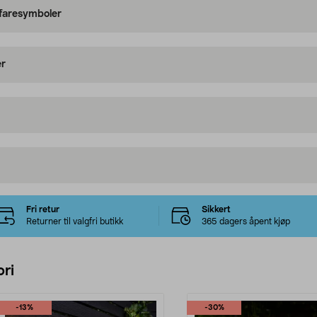
 faresymboler
er
Fri retur
Sikkert
Returner til valgfri butikk
365 dagers åpent kjøp
ri
-13%
-30%