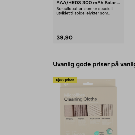
AAA/HR03 300 mAh Solar,
2-pakning
Solcellebatteri som er spesielt
utviklet til solcellelykter som
bruker AAA-batte...
39,90
Legg i handlekurv
Uvanlig gode priser på vanli
Sjekk prisen