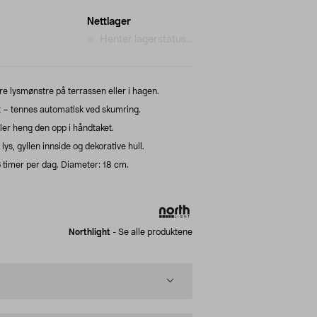
Nettlager
Henter lagerstatus...
e lysmønstre på terrassen eller i hagen.
t – tennes automatisk ved skumring.
ller heng den opp i håndtaket.
lys, gyllen innside og dekorative hull.
6 timer per dag. Diameter: 18 cm.
Northlight
-
Se alle produktene