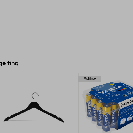
ge ting
Multibuy