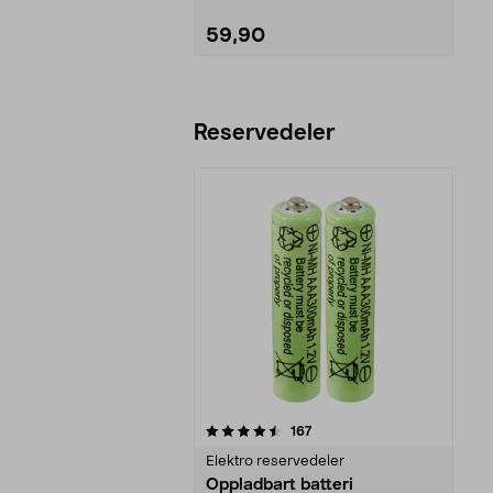
59,90
Legg i handlekurv
Reservedeler
5av 5 stjerner
anmeldelser
167
Elektro reservedeler
Oppladbart batteri