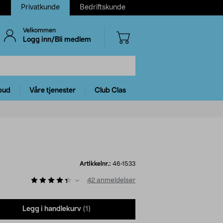
Privatkunde
Bedriftskunde
Velkommen
Logg inn/Bli medlem
bud
Våre tjenester
Club Clas
Artikkelnr.:
46-1533
42
anmeldelser
Legg i handlekurv
(1)