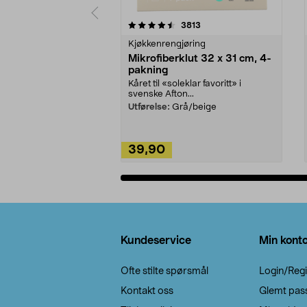
5av 5 stjerner
4.5av 5 stjerner
anmeldelser
3813
Kjøkkenrengjøring
Mikrofiberklut 32 x 31 cm, 4-
pakning
Kåret til «soleklar favoritt» i
svenske Afton...
Utførelse:
Grå/beige
39,90
Legg i handlekurv
Bunntekst
Kundeservice
Min kont
Ofte stilte spørsmål
Login/Regi
Kontakt oss
Glemt pas