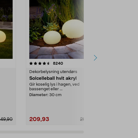
er
4.5 av 5 stjerner
anmeldelser
4.5
8240
Dekorbelysning utendørs
Dekorbelysni
Solcelleball hvit akryl
Solcelleball
Gir koselig lys i hagen, ved
Gir koselig ly
bassenget eller ...
bassenget elle
Diameter:
30 cm
Diameter:
20
209,93
139,93
449,90
299,90