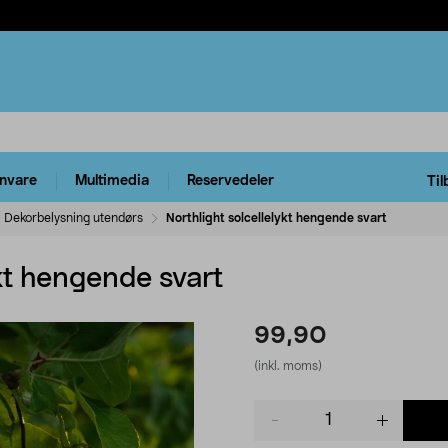
rnvare
Multimedia
Reservedeler
Til
Dekorbelysning utendørs
Northlight solcellelykt hengende svart
ykt hengende svart
99,90
(inkl. moms)
Product
quantity