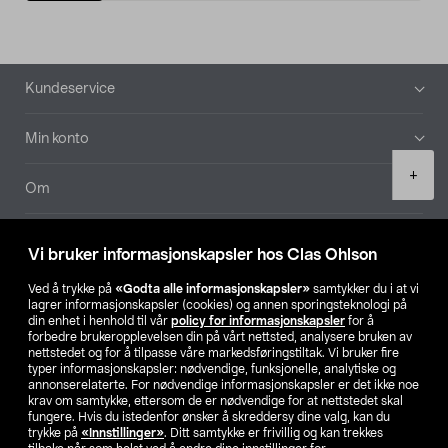
Bunntekst
Kundeservice
Min konto
Product
+
quantity
Om
Aktuelt
Vi bruker informasjonskapsler hos Clas Ohlson
Våre selskaper
Ved å trykke på
«Godta alle informasjonskapsler»
samtykker du i at vi
lagrer informasjonskapsler (cookies) og annen sporingsteknologi på
din enhet i henhold til vår
policy for informasjonskapsler
for å
Finn din butikk
forbedre brukeropplevelsen din på vårt nettsted, analysere bruken av
nettstedet og for å tilpasse våre markedsføringstiltak. Vi bruker fire
typer informasjonskapsler: nødvendige, funksjonelle, analytiske og
annonserelaterte. For nødvendige informasjonskapsler er det ikke noe
SE
NO
FI
krav om samtykke, ettersom de er nødvendige for at nettstedet skal
fungere. Hvis du istedenfor ønsker å skreddersy dine valg, kan du
trykke på
«Innstillinger»
. Ditt samtykke er frivillig og kan trekkes