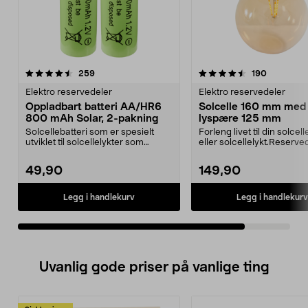
4.5av 5 stjerner
anmeldelser
anmeldels
259
190
Elektro reservedeler
Elektro reservedeler
Oppladbart batteri AA/HR6
Solcelle 160 mm med
800 mAh Solar, 2-pakning
lyspære 125 mm
Solcellebatteri som er spesielt
Forleng livet til din solcel
utviklet til solcellelykter som
eller solcellelykt.Reserv
bruker AA-batter...
passer til:...
49,90
149,90
Legg i handlekurv
Legg i handlekurv
Uvanlig gode priser på vanlige ting