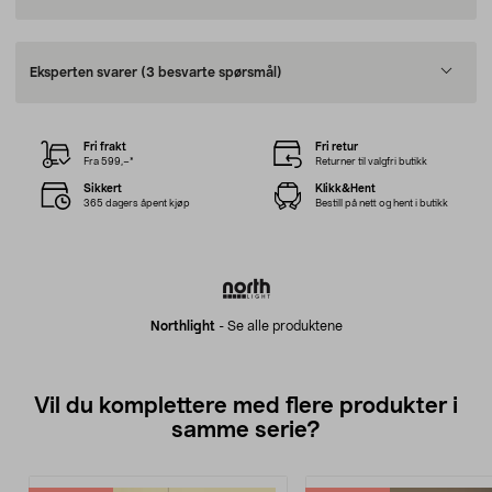
Eksperten svarer
(3 besvarte spørsmål)
Fri frakt
Fri retur
Fra 599,–*
Returner til valgfri butikk
Sikkert
Klikk&Hent
365 dagers åpent kjøp
Bestill på nett og hent i butikk
Northlight
-
Se alle produktene
Vil du komplettere med flere produkter i
samme serie?