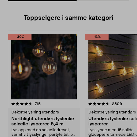
Toppselgere i samme kategori
-30%
-13%
4.5 av 5 stjerner
anmeldelser
4.5 av 5 stjerner
anmelde
715
2509
Dekorbelysning utendørs
Dekorbelysning utendørs
Northlight utendørs lyslenke
Utendørs lyslenke sol
solcelle lyspærer, 5,4 m
lyspærer
Lys opp med en solcelledrevet,
Lysslynge med 15 solide
varmhvit lysslynge i partyteltet, på
glødepæreformede LED-..