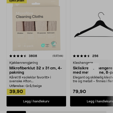
Sjekk prisen
4.5av 5 stjerner
anmeldelser
4.5av 5 stjerner
anmeldels
3808
256
(9,97/stk)
Kjøkkenrengjøring
Kleshengere
Mikrofiberklut 32 x 31 cm, 4-
Sklisikre kleshengere 
-
pakning
med metallpinne, 8-p
Kåret til «soleklar favoritt» i
Elegant og skikkelig kles
svenske Afton...
tre og metall – finnes i fle
Kleshe...
Utførelse:
Grå/beige
39,90
79,90
Legg i handlekurv
Legg i handlekurv