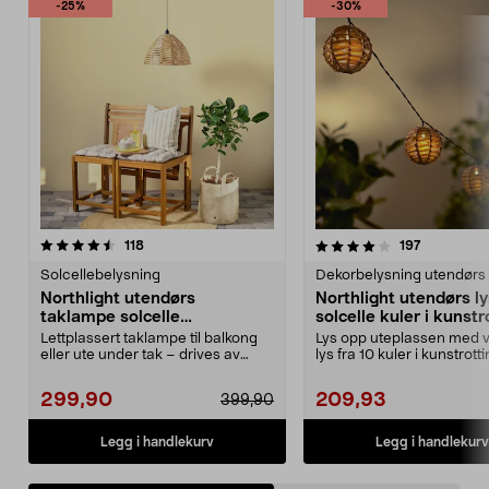
-25%
-30%
4.0av 5 stjerner
anmeldelser
4.5av 5 stjerner
anmeldels
118
197
Solcellebelysning
Dekorbelysning utendørs
Northlight utendørs
Northlight utendørs l
taklampe solcelle
solcelle kuler i kunstr
kunstrotting 40 cm
Lettplassert taklampe til balkong
Lys opp uteplassen med v
eller ute under tak – drives av
lys fra 10 kuler i kunstrotti
solenergi. Hen...
Solcelledrevet...
299,90
209,93
399,90
Legg i handlekurv
Legg i handlekurv