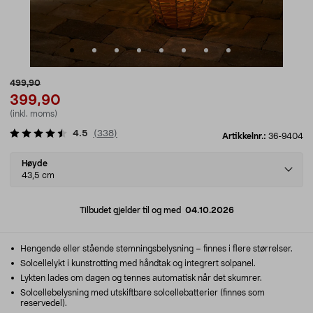
499,90
399,90
(inkl. moms)
4.5
(
338
)
Artikkelnr.:
36-9404
Select
Høyde
variant
43,5 cm
Tilbudet gjelder til og med
04.10.2026
Hengende eller stående stemningsbelysning – finnes i flere størrelser.
Solcellelykt i kunstrotting med håndtak og integrert solpanel.
Lykten lades om dagen og tennes automatisk når det skumrer.
Solcellebelysning med utskiftbare solcellebatterier (finnes som
reservedel).