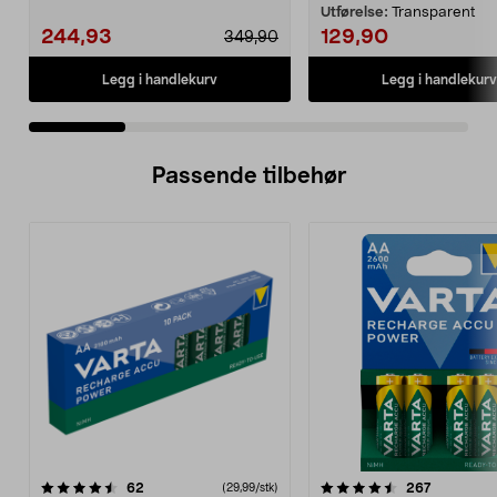
balkongen el...
Utførelse:
Transparent
244,93
129,90
349,90
Legg i handlekurv
Legg i handlekurv
Passende tilbehør
4.5av 5 stjerner
anmeldelser
4.0av 5 stjerner
anmeldels
62
267
(29,99/stk)