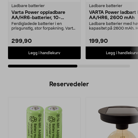
Ladbare batterier
Ladbare batterier
Varta Power oppladbare
VARTA Power ladbart 
AA/HR6-batterier, 10-
AA/HR6, 2600 mAh
pakning
Ferdigladede batterier i en
Ladbare batterier med hø
prisgunstig, stor forpakning. Varta
kapasitet på 2600 mAh. 
Power, oppladbar...
ytelse - for krevende appar
299,90
199,90
Legg i handlekurv
Legg i handlekurv
Reservedeler