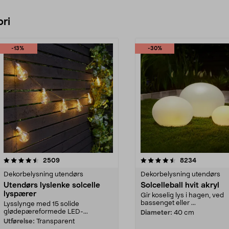
ri
-13%
-30%
4.5 av 5 stjerner
anmeldelser
4.5 av 5 stjerner
anmeldelse
2509
8234
Dekorbelysning utendørs
Dekorbelysning utendørs
Utendørs lyslenke solcelle
Solcelleball hvit akryl
lyspærer
Gir koselig lys i hagen, ved
bassenget eller ...
Lysslynge med 15 solide
glødepæreformede LED-...
Diameter:
40 cm
Utførelse:
Transparent