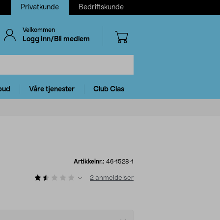
Privatkunde
Bedriftskunde
Velkommen
Logg inn/Bli medlem
bud
Våre tjenester
Club Clas
Artikkelnr.:
46-1528-1
2
anmeldelser