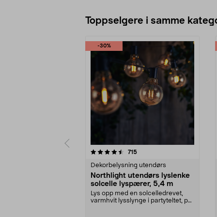
Toppselgere i samme katego
-30%
5 av 5 stjerner
4.5 av 5 stjerner
anmeldelser
715
Dekorbelysning utendørs
Northlight utendørs lyslenke
solcelle lyspærer, 5,4 m
Lys opp med en solcelledrevet,
varmhvit lysslynge i partyteltet, på
balkongen el...