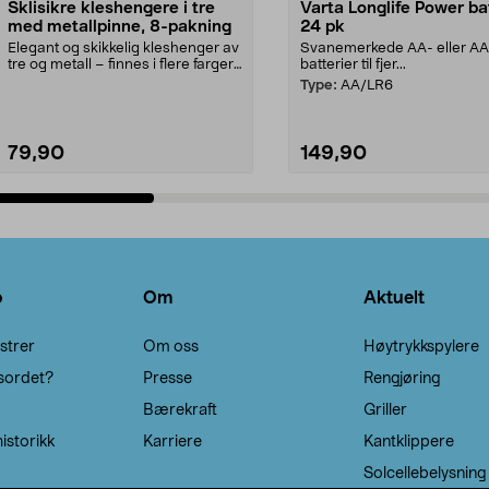
Sklisikre kleshengere i tre
Varta Longlife Power ba
med metallpinne, 8-pakning
24 pk
Elegant og skikkelig kleshenger av
Svanemerkede AA- eller A
tre og metall – finnes i flere farger.
batterier til fjer...
Kleshe...
Type:
AA/LR6
79,90
149,90
Legg i handlekurv
Legg i handlekurv
o
Om
Aktuelt
strer
Om oss
Høytrykkspylere
sordet?
Presse
Rengjøring
Bærekraft
Griller
istorikk
Karriere
Kantklippere
Solcellebelysning