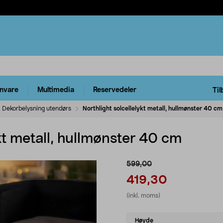
rnvare
Multimedia
Reservedeler
Til
Dekorbelysning utendørs
Northlight solcellelykt metall, hullmønster 40 cm
ykt metall, hullmønster 40 cm
599,00
419,30
(inkl. moms)
Select
Høyde