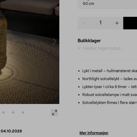
variant
50 cm
Product
quantity
Butikklager
Henter lagerstatus...
Lykt i metall – hullmønsteret skap
Northlight solcellelykt – lades 
Lykten lyser i cirka 6 timer – le
Robust solcellelampe i matt sva
Solcellelykten finnes i flere stør
d
04.10.2026
Mer informasjon