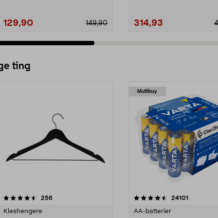
129,90
314,93
149,90
ge ting
Multibuy
4.5av 5 stjerner
anmeldelser
4.5av 5 stjerner
anmeldels
256
24101
Kleshengere
AA-batterier