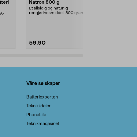
tteri
Natron 800 g
Telys steari
prosent ste
Et allsidig og naturlig
rengjøringsmiddel. 800 gram
AA-
100 % stearin
natron – til rengjøring både...
råvarer. Produ
brenner med e
59,90
69,90
Legg i handlekurv
Legg 
Våre selskaper
Batteriexperten
Teknikkdeler
PhoneLife
Teknikmagasinet