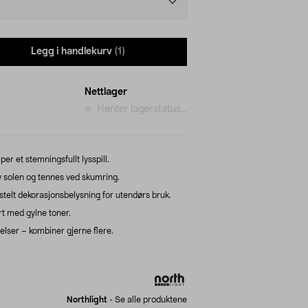
Legg i handlekurv
(1)
Nettlager
Henter lagerstatus...
er et stemningsfullt lysspill.
av solen og tennes ved skumring.
ttstelt dekorasjonsbelysning for utendørs bruk.
rt med gylne toner.
relser – kombiner gjerne flere.
Northlight
-
Se alle produktene