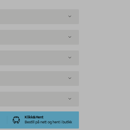
Klikk&Hent
Bestill på nett og hent i butikk