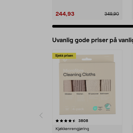
244,93
349,90
Uvanlig gode priser på vanli
Sjekk prisen
5av 5 stjerner
4.5av 5 stjerner
anmeldelser
3808
Kjøkkenrengjøring