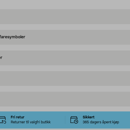
 faresymboler
er
Fri retur
Sikkert
Returner til valgfri butikk
365 dagers åpent kjøp