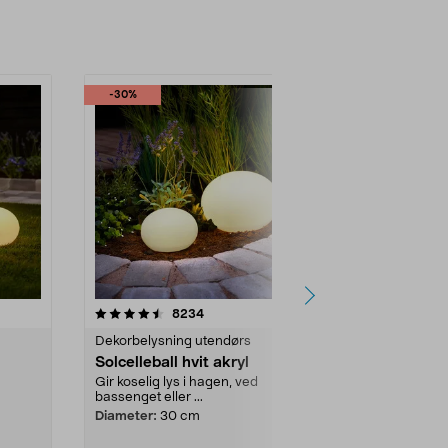
-30%
-30%
r
4.5 av 5 stjerner
anmeldelser
4.5
8234
8
Dekorbelysning utendørs
Dekorbelysni
Solcelleball hvit akryl
Solcelleball
Gir koselig lys i hagen, ved
Gir koselig ly
bassenget eller ...
bassenget elle
Diameter:
30 cm
Diameter:
20