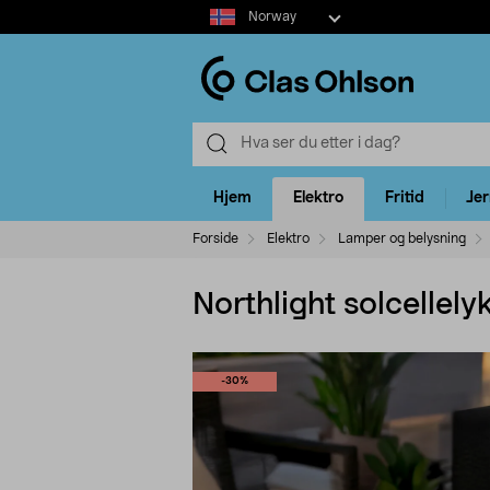
Select
Norway
market
Hjem
Elektro
Fritid
Je
Forside
Elektro
Lamper og belysning
Northlight solcellel
-30%