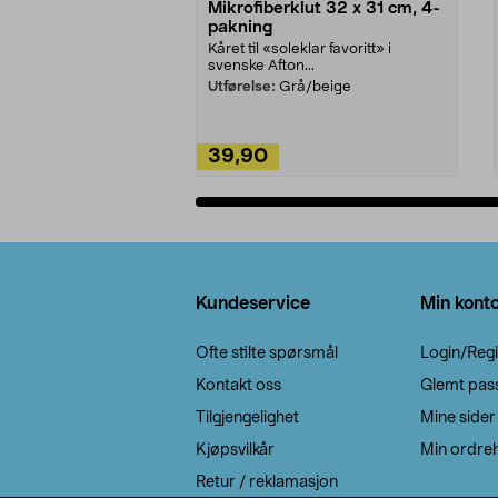
Mikrofiberklut 32 x 31 cm, 4-
pakning
Kåret til «soleklar favoritt» i
svenske Afton...
Utførelse:
Grå/beige
39,90
Legg i handlekurv
Bunntekst
Kundeservice
Min kont
Ofte stilte spørsmål
Login/Regi
Kontakt oss
Glemt pas
Tilgjengelighet
Mine sider
Kjøpsvilkår
Min ordreh
Retur / reklamasjon