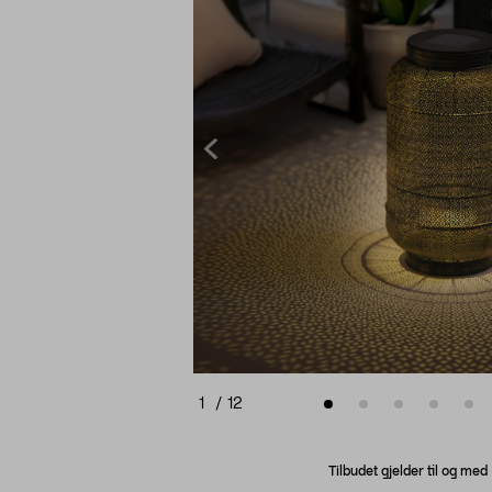
1
/
12
Tilbudet gjelder til og me