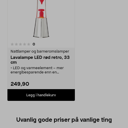
anmeldelser
0
Nattlamper og barneromslamper
Lavalampe LED rød retro, 33
cm
• LED og varmeelement – mer
energibesparende enn en
tradisjonell lavalampe.
• Rød lavalampe – avslappende
249,90
belysning i nostalgisk design.
• Lavalampen – en klassiker på
ungdomsrommet, soverommet
Legg i handlekurv
eller i stuen.
• Voksen i lavalampen sirkulerer
når lampen varmes opp for en kul
effekt.
• Drives med 230 V strømadapter.
Uvanlig gode priser på vanlige ting
Diameter: 9 cm. Høyde: 33 cm.