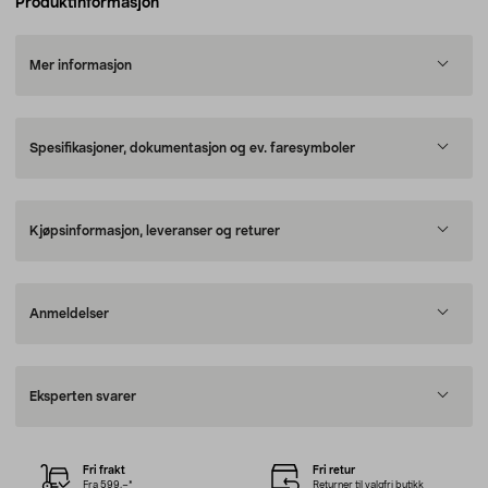
Produktinformasjon
Mer informasjon
Spesifikasjoner, dokumentasjon og ev. faresymboler
Kjøpsinformasjon, leveranser og returer
Anmeldelser
Eksperten svarer
Fri frakt
Fri retur
Fra 599,–*
Returner til valgfri butikk