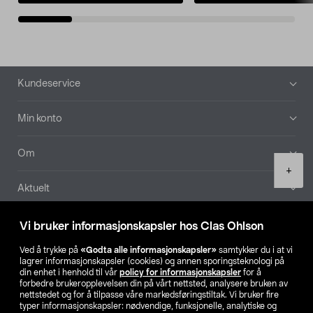
Bunntekst
Kundeservice
Min konto
Om
Product
+
quantity
Aktuelt
Våre selskaper
Vi bruker informasjonskapsler hos Clas Ohlson
Ved å trykke på
«Godta alle informasjonskapsler»
samtykker du i at vi
Finn din butikk
lagrer informasjonskapsler (cookies) og annen sporingsteknologi på
din enhet i henhold til vår
policy for informasjonskapsler
for å
forbedre brukeropplevelsen din på vårt nettsted, analysere bruken av
SE
NO
FI
nettstedet og for å tilpasse våre markedsføringstiltak. Vi bruker fire
typer informasjonskapsler: nødvendige, funksjonelle, analytiske og