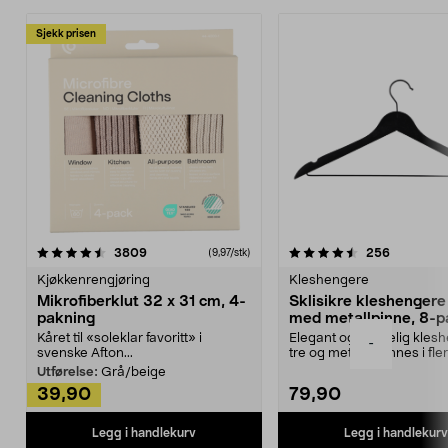
Sjekk prisen
4.5av 5 stjerner
anmeldelser
4.5av 5 stjerner
anmeldels
3809
256
(9,97/stk)
Kjøkkenrengjøring
Kleshengere
Mikrofiberklut 32 x 31 cm, 4-
Sklisikre kleshengere 
pakning
med metallpinne, 8-p
Kåret til «soleklar favoritt» i
Elegant og skikkelig kles
-
svenske Afton...
tre og metall – finnes i fle
Kleshe...
Utførelse:
Grå/beige
39,90
79,90
Legg i handlekurv
Legg i handlekurv