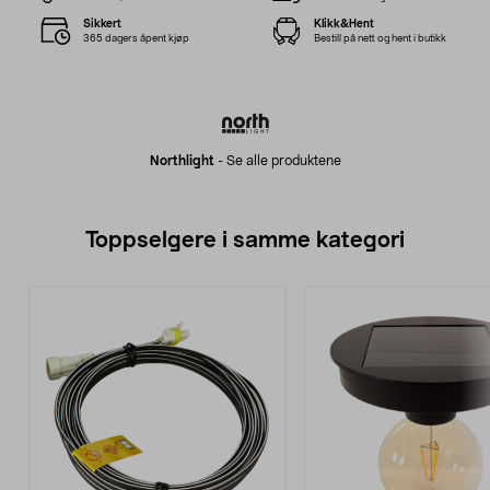
Sikkert
Klikk&Hent
365 dagers åpent kjøp
Bestill på nett og hent i butikk
Northlight
-
Se alle produktene
Toppselgere i samme kategori