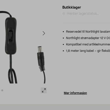
Butikklager
Henter lagerstatus...
Reservedel til Northlight laval
Northlight strømadapter 12 V D
Kompatibel med artikkelnummer
1,8 meter lang kabel – gir fleksi
Mer informasjon