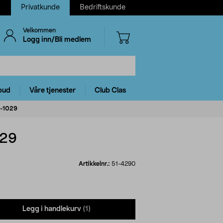
Privatkunde
Bedriftskunde
Velkommen
Logg inn/Bli medlem
bud
Våre tjenester
Club Clas
6-1029
029
Artikkelnr.:
51-4290
Legg i handlekurv
(1)