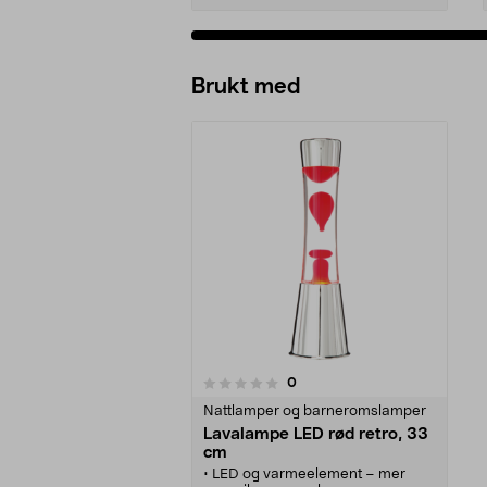
Brukt med
anmeldelser
0
0 av 5 stjerner
Nattlamper og barneromslamper
Lavalampe LED rød retro, 33
cm
• LED og varmeelement – mer