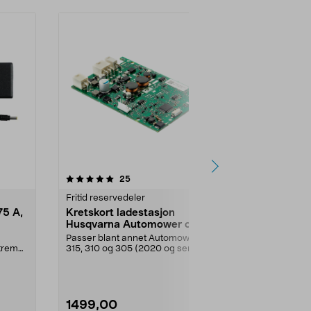
4.5 av 5 stjerner
anmeldelser
4.5
25
8
Fritid reservedeler
Fritid reserve
75 A,
Kretskort ladestasjon
Batteri 18
Husqvarna Automower og
Gardena/H
Gardena
ch/Flymo
Passer blant annet Automower
Originalbatter
Xtreme
315, 310 og 305 (2020 og senere)
robotgresskli
m.fl. Kretskort fo...
Gardena, Fly
1499,00
1340,00