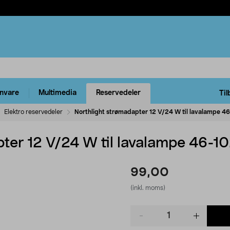
rnvare
Multimedia
Reservedeler
Til
Elektro reservedeler
Northlight strømadapter 12 V/24 W til lavalampe 4
pter 12 V/24 W til lavalampe 46-1
99,00
(inkl. moms)
Product
quantity