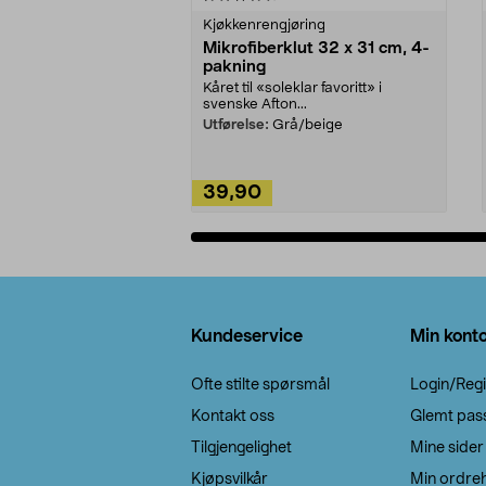
Kjøkkenrengjøring
Mikrofiberklut 32 x 31 cm, 4-
pakning
Kåret til «soleklar favoritt» i
svenske Afton...
Utførelse:
Grå/beige
39,90
Legg i handlekurv
Bunntekst
Kundeservice
Min kont
Ofte stilte spørsmål
Login/Regi
Kontakt oss
Glemt pas
Tilgjengelighet
Mine sider
Kjøpsvilkår
Min ordreh