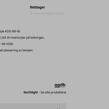
Nettlager
Henter lagerstatus...
ampe KDS-86-18.
C/24 W med bryter på ledningen.
 46-1029.
bel plassering av lampen.
Northlight
-
Se alle produktene