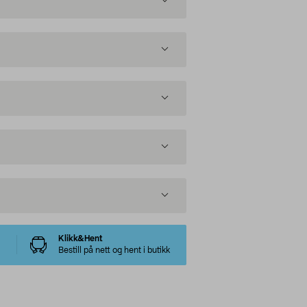
Klikk&Hent
Bestill på nett og hent i butikk