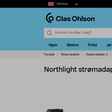
Select
Norway
market
Hjem
Elektro
Fritid
Je
Forside
Reservedeler
Reservedeler 2
Northlight strømada