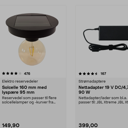
4.5 av 5 stjerner
anmeldelser
5.0 av 5 stjerner
anmeldelser
476
167
Elektro reservedeler
Strømadaptere
Solcelle 160 mm med
Nettadapter 19 V DC/4,
lyspære 95 mm
90 W
Reservedel som passer til flere
Nettadapter/lader som bl.a.
solcellelamper og -kurver fra
passer til: JBL Xtreme JBL 
Northlight. Solcel...
2JBL BoomboxJBL Bo...
149,90
399,00