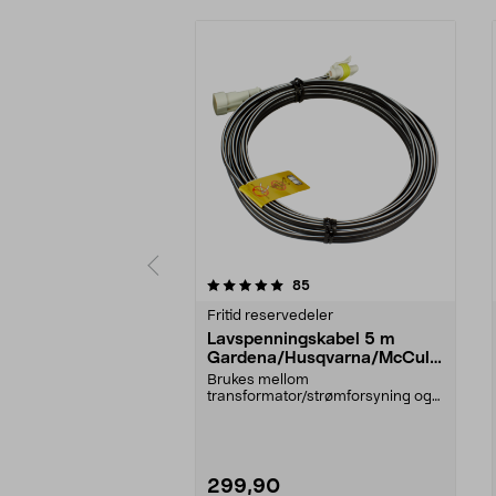
0 av 5 stjerner
4.0 av 5 stjerner
anmeldelser
85
Fritid reservedeler
Lavspenningskabel 5 m
Gardena/Husqvarna/McCullo
ch/Flymo
Brukes mellom
transformator/strømforsyning og
ladestasjon.Til bl.a. robotgresskl...
299,90