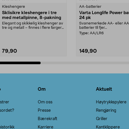
Kleshengere
AA-batterier
Sklisikre kleshengere i tre
Varta Longlife Power ba
med metallpinne, 8-pakning
24 pk
Elegant og skikkelig kleshenger av
Svanemerkede AA- eller A
tre og metall – finnes i flere farger.
batterier til fjer...
Kleshe...
Type:
AA/LR6
79,90
149,90
Legg i handlekurv
Legg i handlekurv
o
Om
Aktuelt
strer
Om oss
Høytrykkspylere
sordet?
Presse
Rengjøring
Bærekraft
Griller
istorikk
Karriere
Kantklippere