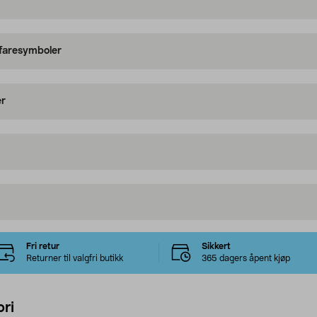
 faresymboler
er
Fri retur
Sikkert
Returner til valgfri butikk
365 dagers åpent kjøp
ri