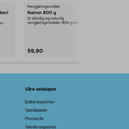
Rengjøringsmidler
Levende lys
tteri
Natron 800 g
Telys steari
prosent ste
Et allsidig og naturlig
rengjøringsmiddel. 800 gram
AA-
100 % stearin
natron – til rengjøring både...
råvarer. Produ
brenner med e
59,90
69,90
Legg i handlekurv
Legg 
Våre selskaper
Batteriexperten
Teknikkdeler
PhoneLife
Teknikmagasinet