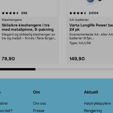
4.5av 5 stjerner
anmeldelser
4.5av 5 stjerner
anmeldels
256
24104
Kleshengere
AA-batterier
Sklisikre kleshengere i tre
Varta Longlife Power ba
med metallpinne, 8-pakning
24 pk
Elegant og skikkelig kleshenger av
Svanemerkede AA- eller A
tre og metall – finnes i flere farger.
batterier til fjer...
Kleshe...
Type:
AA/LR6
79,90
149,90
Legg i handlekurv
Legg i handlekurv
o
Om
Aktuelt
strer
Om oss
Høytrykkspylere
sordet?
Presse
Rengjøring