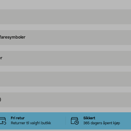
 faresymboler
er
)
Fri retur
Sikkert
Returner til valgfri butikk
365 dagers åpent kjøp