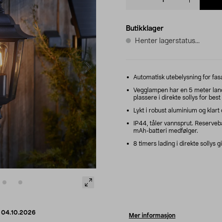
quantity
Butikklager
Henter lagerstatus...
Automatisk utebelysning for fasa
Vegglampen har en 5 meter lang ti
plassere i direkte sollys for best 
Lykt i robust aluminium og klar
IP44, tåler vannsprut. Reserveba
mAh-batteri medfølger.
8 timers lading i direkte sollys gi
d
04.10.2026
Mer informasjon