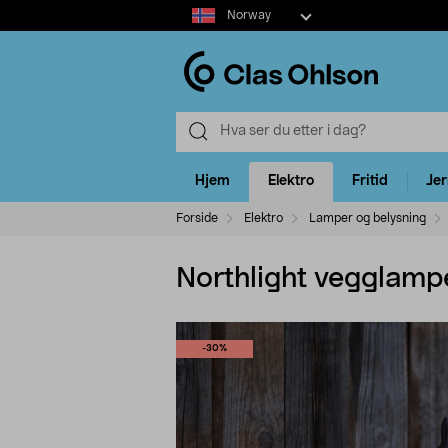
Select
Norway
market
Hjem
Elektro
Fritid
Je
Forside
Elektro
Lamper og belysning
Northlight vegglampe
-30%