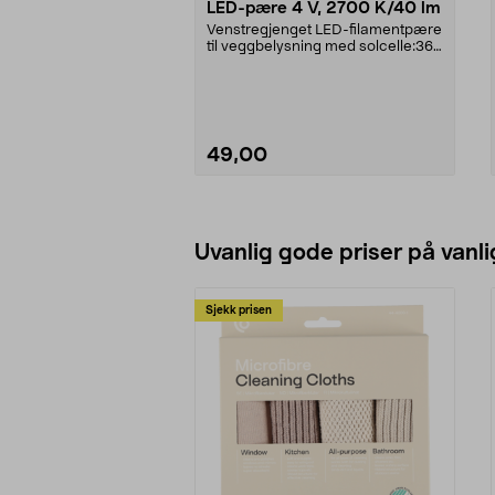
LED-pære 4 V, 2700 K/40 lm
Venstregjenget LED-filamentpære
til veggbelysning med solcelle:36-
9069, HJ910336...
49,00
Legg i handlekurv
Uvanlig gode priser på vanli
Sjekk prisen