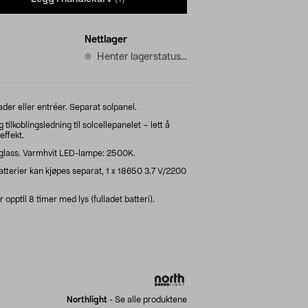
Nettlager
Henter lagerstatus...
der eller entréer. Separat solpanel.
lkoblingsledning til solcellepanelet – lett å
effekt.
t glass. Varmhvit LED-lampe: 2500K.
tterier kan kjøpes separat, 1 x 18650 3.7 V/2200
r opptil 8 timer med lys (fulladet batteri).
Northlight
-
Se alle produktene