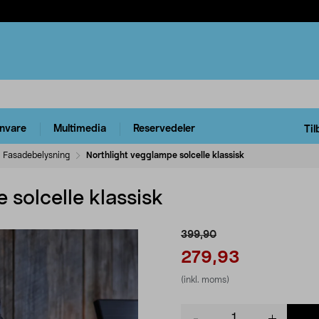
rnvare
Multimedia
Reservedeler
Til
Fasadebelysning
Northlight vegglampe solcelle klassisk
 solcelle klassisk
399,90
279,93
(inkl. moms)
Product