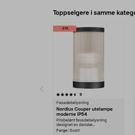
Toppselgere i samme katego
-31%
5 av 5 stjerner
4.5 av 5 stjerner
anmeldelser
9
Fasadebelysning
Nordlux Couper utelampe
moderne IP54
Prisbelønt fasadebelysning
designet av danske...
Farge:
Svart