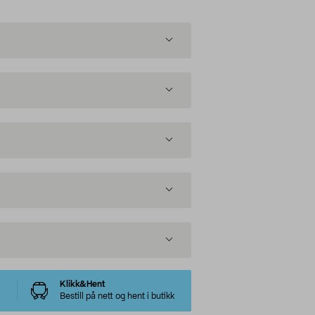
Klikk&Hent
Bestill på nett og hent i butikk