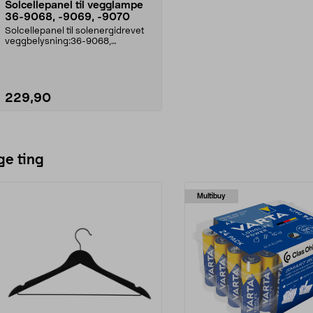
Solcellepanel til vegglampe
36-9068, -9069, -9070
Solcellepanel til solenergidrevet
veggbelysning:36-9068,
HJ910436-9069, HJ910336...
229,90
Legg i handlekurv
ge ting
Multibuy