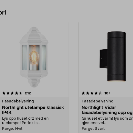
ri
4.5 av 5 stjerner
anmeldelser
4.5 av 5 stjerner
anmeldelser
212
187
Fasadebelysning
Fasadebelysning
Northlight utelampe klassisk
Northlight Vidar
IP44
fasadebelysning opp og
IP44
Lys opp huset ditt med en
Gi huset et varmt lys som ø
utelampe! Perfekt s...
gjestene vel...
Farge:
Hvit
Farge:
Svart