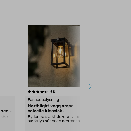
-30%
4.0 av 5 stjerner
anmeldelser
4.5
68
1
Fasadebelysning
Fasadebelys
Northlight vegglampe
Northlight 
 ned
solcelle klassisk
solcelle run
bevegelsessensor
nsker
Bytter fra svakt, dekorativt lys til
Lettplassert 
sterkt lys når noen nærmer seg
belysning til v
lampen. Nort...
Farge:
Grå