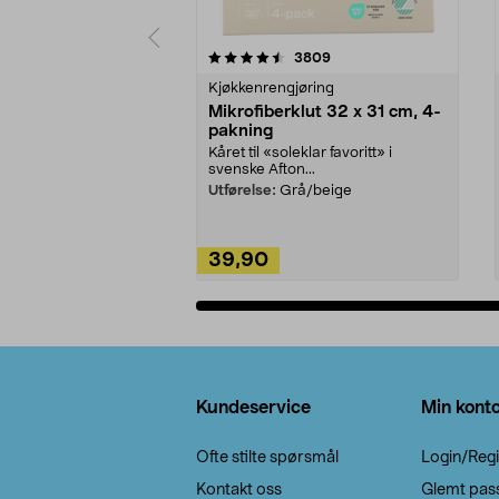
5av 5 stjerner
4.5av 5 stjerner
anmeldelser
3809
Kjøkkenrengjøring
Mikrofiberklut 32 x 31 cm, 4-
pakning
Kåret til «soleklar favoritt» i
svenske Afton...
Utførelse:
Grå/beige
39,90
Legg i handlekurv
Bunntekst
Kundeservice
Min kont
Ofte stilte spørsmål
Login/Regi
Kontakt oss
Glemt pas