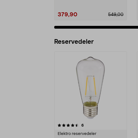
379,90
549,00
Reservedeler
5av 5 stjerner
4.5av 5 stjerner
anmeldelser
6
Elektro reservedeler