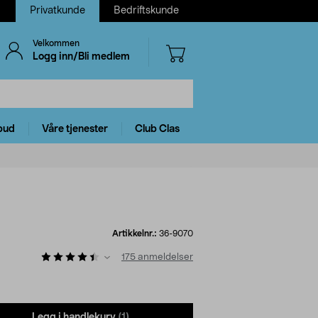
Privatkunde
Bedriftskunde
Velkommen
Logg inn/Bli medlem
bud
Våre tjenester
Club Clas
Artikkelnr.:
36-9070
175
anmeldelser
Legg i handlekurv
(1)