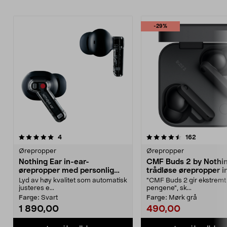
-29%
4.5av 5 stjerner
anmeldelser
4.5av 5 stjerner
anmeldels
4
162
Ørepropper
Ørepropper
Nothing Ear in-ear-
CMF Buds 2 by Nothi
ørepropper med personlig
trådløse ørepropper i
lydprofil
Lyd av høy kvalitet som automatisk
"CMF Buds 2 gir ekstremt
justeres e...
pengene", sk...
Farge:
Svart
Farge:
Mørk grå
1 890,00
490,00