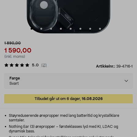
1 890,00
1 590,00
(inkl. moms)
5.0
(
2
)
Artikkelnr.:
39-4716-1
Select
Farge
variant
Svart
Tilbudet går ut om 6 dager,
16.08.2026
Støyreduserende ørepropper med lang batteritid og krystallklare
samtaler.
Nothing Ear (3) ørepropper – førsteklasses lyd med KI, LDAC og
dynamisk bass.