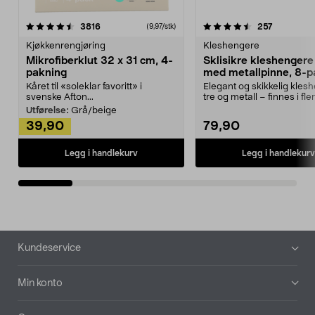
4.5av 5 stjerner
anmeldelser
4.5av 5 stjerner
anmeldels
3816
257
(9,97/stk)
Kjøkkenrengjøring
Kleshengere
Mikrofiberklut 32 x 31 cm, 4-
Sklisikre kleshengere 
pakning
med metallpinne, 8-p
Kåret til «soleklar favoritt» i
Elegant og skikkelig kles
svenske Afton...
tre og metall – finnes i fle
Kleshe...
Utførelse:
Grå/beige
39,90
79,90
Legg i handlekurv
Legg i handlekurv
Bunntekst
Kundeservice
Min konto