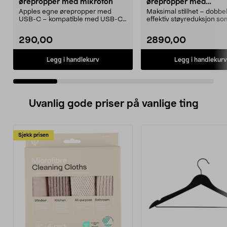
ørepropper med mikrofon
ørepropper med
støyreduksjon
Apples egne ørepropper med
Maksimal stillhet – dobbel
USB-C – kompatible med USB-C-
effektiv støyreduksjon so
enheter med iOS 10 eller...
forgjengeren. Apple Ai...
290,00
2890,00
Legg i handlekurv
Legg i handlekurv
Uvanlig gode priser på vanlige ting
Sjekk prisen