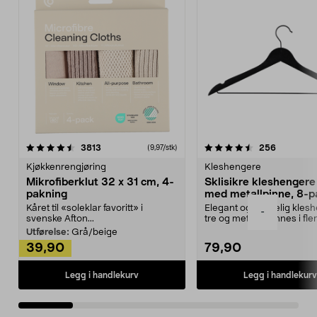
4.5av 5 stjerner
anmeldelser
4.5av 5 stjerner
anmeldels
3813
256
(9,97/stk)
Kjøkkenrengjøring
Kleshengere
Mikrofiberklut 32 x 31 cm, 4-
Sklisikre kleshengere 
pakning
med metallpinne, 8-p
Kåret til «soleklar favoritt» i
Elegant og skikkelig kles
-
svenske Afton...
tre og metall – finnes i fle
Kleshe...
Utførelse:
Grå/beige
39,90
79,90
Legg i handlekurv
Legg i handlekurv