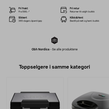
Fri frakt
Fri retur
Fra 599,–*
Returner til valgfri butikk
Sikkert
Klikk&Hent
365 dagers åpent kjøp
Bestill på nett og hent i butikk
Obh Nordica
-
Se alle produktene
Toppselgere i samme kategori