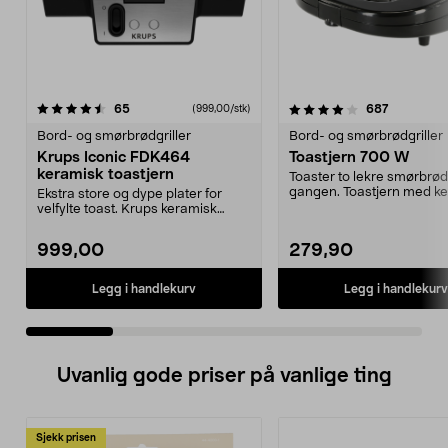
4.0 av 5 stjerner
anmeldelser
4.0 av 5 stjerner
anmeldels
65
687
(999,00/stk)
Bord- og smørbrødgriller
Bord- og smørbrødgriller
Krups Iconic FDK464
Toastjern 700 W
keramisk toastjern
Toaster to lekre smørbrød
gangen. Toastjern med k
Ekstra store og dype plater for
belegg – laget uten ...
velfylte toast. Krups keramisk
smørbrødgrill – e...
999,00
279,90
Legg i handlekurv
Legg i handlekurv
Uvanlig gode priser på vanlige ting
Sjekk prisen