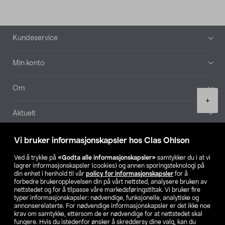
Bunntekst
Kundeservice
Min konto
Om
Product
+
quantity
Aktuelt
Våre selskaper
Vi bruker informasjonskapsler hos Clas Ohlson
Ved å trykke på
«Godta alle informasjonskapsler»
samtykker du i at vi
Finn din butikk
lagrer informasjonskapsler (cookies) og annen sporingsteknologi på
din enhet i henhold til vår
policy for informasjonskapsler
for å
forbedre brukeropplevelsen din på vårt nettsted, analysere bruken av
SE
NO
FI
nettstedet og for å tilpasse våre markedsføringstiltak. Vi bruker fire
typer informasjonskapsler: nødvendige, funksjonelle, analytiske og
annonserelaterte. For nødvendige informasjonskapsler er det ikke noe
krav om samtykke, ettersom de er nødvendige for at nettstedet skal
fungere. Hvis du istedenfor ønsker å skreddersy dine valg, kan du