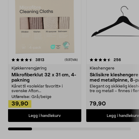
4.5av 5 stjerner
anmeldelser
4.5av 5 stjerner
anmeldels
3813
256
(9,97/stk)
Kjøkkenrengjøring
Kleshengere
Mikrofiberklut 32 x 31 cm, 4-
Sklisikre kleshengere 
pakning
med metallpinne, 8-p
Kåret til «soleklar favoritt» i
Elegant og skikkelig kles
svenske Afton...
tre og metall – finnes i fle
Kleshe...
Utførelse:
Grå/beige
39,90
79,90
Legg i handlekurv
Legg i handlekurv