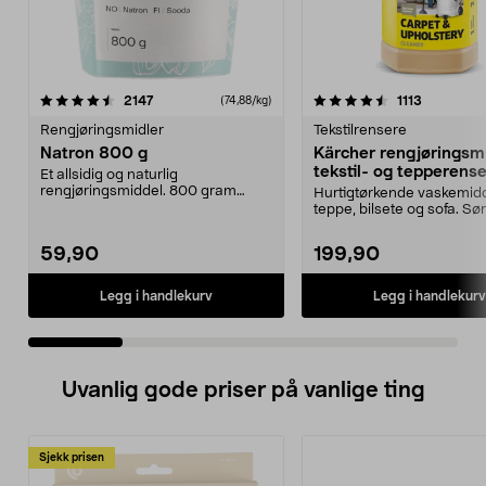
4.5 av 5 stjerner
anmeldelser
4.5 av 5 stjerner
anmeldels
2147
1113
(74,88/kg)
Rengjøringsmidler
Tekstilrensere
Natron 800 g
Kärcher rengjøringsmi
tekstil- og tepperense
Et allsidig og naturlig
rengjøringsmiddel. 800 gram
Hurtigtørkende vaskemidd
natron – til rengjøring både...
teppe, bilsete og sofa. Sør
nøye og skånso...
59,90
199,90
Legg i handlekurv
Legg i handlekurv
Uvanlig gode priser på vanlige ting
Sjekk prisen