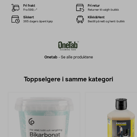
Fri frakt
Fri retur
Fra 599,–*
Returner til valgfri butikk
Sikkert
Klikk&Hent
365 dagers åpent kjøp
Bestill på nett og hent i butikk
Onetab
-
Se alle produktene
Toppselgere i samme kategori