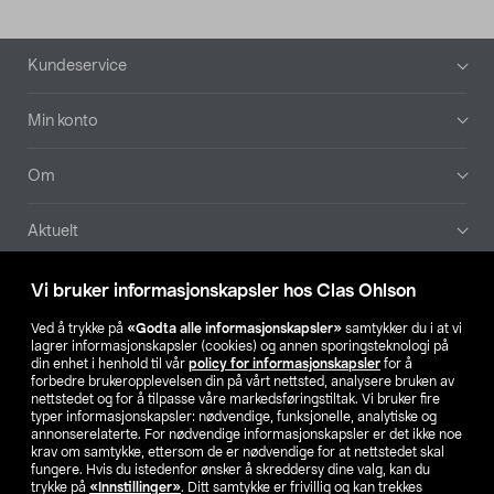
Bunntekst
Kundeservice
Min konto
Om
Aktuelt
Våre selskaper
Vi bruker informasjonskapsler hos Clas Ohlson
Ved å trykke på
«Godta alle informasjonskapsler»
samtykker du i at vi
Finn din butikk
lagrer informasjonskapsler (cookies) og annen sporingsteknologi på
din enhet i henhold til vår
policy for informasjonskapsler
for å
forbedre brukeropplevelsen din på vårt nettsted, analysere bruken av
SE
NO
FI
nettstedet og for å tilpasse våre markedsføringstiltak. Vi bruker fire
typer informasjonskapsler: nødvendige, funksjonelle, analytiske og
annonserelaterte. For nødvendige informasjonskapsler er det ikke noe
krav om samtykke, ettersom de er nødvendige for at nettstedet skal
fungere. Hvis du istedenfor ønsker å skreddersy dine valg, kan du
trykke på
«Innstillinger»
. Ditt samtykke er frivillig og kan trekkes