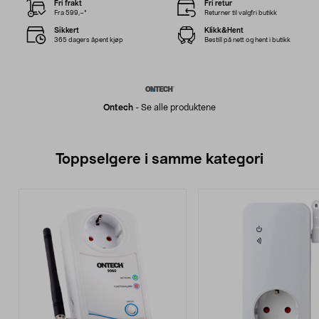
Fri frakt
Fri retur
Fra 599,–*
Returner til valgfri butikk
Sikkert
Klikk&Hent
365 dagers åpent kjøp
Bestill på nett og hent i butikk
Ontech
-
Se alle produktene
Toppselgere i samme kategori