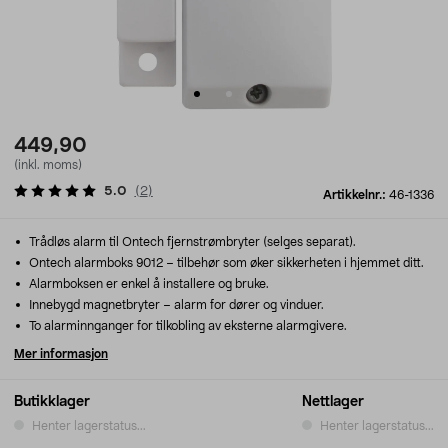
449,90
(inkl. moms)
5.0
(
2
)
Artikkelnr.:
46-1336
Trådløs alarm til Ontech fjernstrømbryter (selges separat).
Ontech alarmboks 9012 – tilbehør som øker sikkerheten i hjemmet ditt.
Alarmboksen er enkel å installere og bruke.
Innebygd magnetbryter – alarm for dører og vinduer.
To alarminnganger for tilkobling av eksterne alarmgivere.
Mer informasjon
Butikklager
Nettlager
Henter lagerstatus...
Henter lagerstatus...