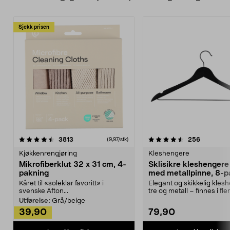
Sjekk prisen
4.5av 5 stjerner
anmeldelser
4.5av 5 stjerner
anmeldels
3813
256
(9,97/stk)
Kjøkkenrengjøring
Kleshengere
Mikrofiberklut 32 x 31 cm, 4-
Sklisikre kleshengere 
pakning
med metallpinne, 8-p
Kåret til «soleklar favoritt» i
Elegant og skikkelig kles
svenske Afton...
tre og metall – finnes i fle
Kleshe...
Utførelse:
Grå/beige
39,90
79,90