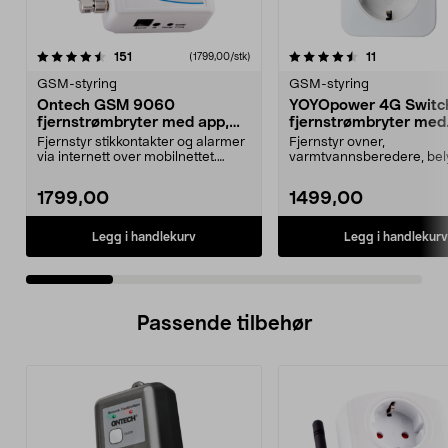
4.5 av 5 stjerner
anmeldelser
4.5 av 5 stjerner
anmeldelser
151
11
(1799,00/stk)
GSM-styring
GSM-styring
Ontech GSM 9060
YOYOpower 4G Switc
fjernstrømbryter med app,
fjernstrømbryter med
4G
temperaturalarm
Fjernstyr stikkontakter og alarmer
Fjernstyr ovner,
via internett over mobilnettet.
varmtvannsberedere, bel
Ontech GSM 90...
og motorvarmere uten wif
YOYOpo...
1799,00
1499,00
Legg i handlekurv
Legg i handlekurv
Passende tilbehør