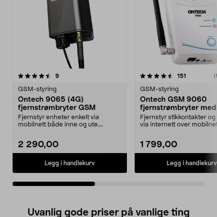
4.5av 5 stjerner
anmeldelser
4.5av 5 stjerner
anmeldelse
9
151
(
GSM-styring
GSM-styring
Ontech 9065 (4G)
Ontech GSM 9060
fjernstrømbryter GSM
fjernstrømbryter med
4G
Fjernstyr enheter enkelt via
Fjernstyr stikkontakter o
mobilnett både inne og ute.
via internett over mobilnet
Ontech 9065 (4G) – robu...
Ontech GSM 90...
2 290,00
1 799,00
Legg i handlekurv
Legg i handlekurv
Uvanlig gode priser på vanlige ting