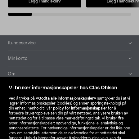
Legg i handlekurv
Legg i handlekurv
Bunntekst
Kundeservice
Min konto
Om
Vi bruker informasjonskapsler hos Clas Ohlson
Aktuelt
Ved å trykke på
«Godta alle informasjonskapsler»
samtykker du i at vi
lagrer informasjonskapsler (cookies) og annen sporingsteknologi på
Våre selskaper
din enhet i henhold til vår
policy for informasjonskapsler
for å
forbedre brukeropplevelsen din på vårt nettsted, analysere bruken av
nettstedet og for å tilpasse våre markedsføringstiltak. Vi bruker fire
Finn din butikk
typer informasjonskapsler: nødvendige, funksjonelle, analytiske og
annonserelaterte. For nødvendige informasjonskapsler er det ikke noe
krav om samtykke, ettersom de er nødvendige for at nettstedet skal
SE
NO
FI
fungere. Hvis du istedenfor ønsker å skreddersy dine valg, kan du