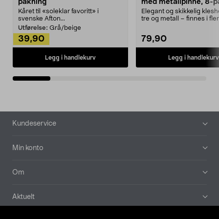
pakning
med metallpinne, 8-p
Kåret til «soleklar favoritt» i
Elegant og skikkelig kles
svenske Afton...
tre og metall – finnes i fle
Kleshe...
Utførelse:
Grå/beige
39,90
79,90
Legg i handlekurv
Legg i handlekurv
Bunntekst
Kundeservice
Min konto
Om
Aktuelt