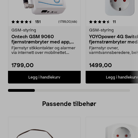
4.5 av 5 stjerner
anmeldelser
4.5 av 5 stjerner
anmeldelser
151
11
(1799,00/stk)
GSM-styring
GSM-styring
Ontech GSM 9060
YOYOpower 4G Switc
fjernstrømbryter med app,
fjernstrømbryter med
4G
temperaturalarm
Fjernstyr stikkontakter og alarmer
Fjernstyr ovner,
via internett over mobilnettet.
varmtvannsberedere, bel
Ontech GSM 90...
og motorvarmere uten wif
YOYOpo...
1799,00
1499,00
Legg i handlekurv
Legg i handlekurv
Passende tilbehør