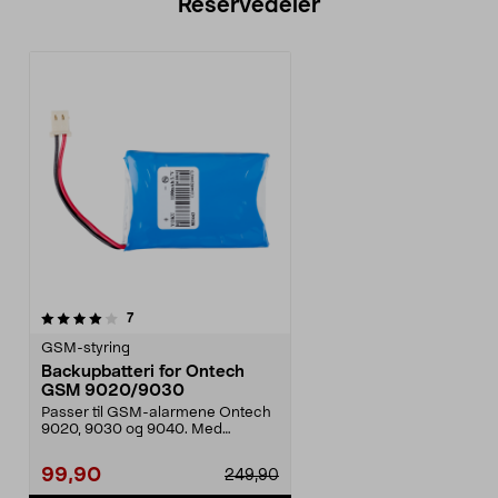
Reservedeler
anmeldelser
7
GSM-styring
Backupbatteri for Ontech
GSM 9020/9030
Passer til GSM-alarmene Ontech
9020, 9030 og 9040. Med
backupbatteri kan du få b...
99,90
249,90