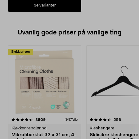
Se varianter
Uvanlig gode priser på vanlige ting
Sjekk prisen
4.5av 5 stjerner
anmeldelser
4.5av 5 stjerner
anmeldels
3809
256
(9,97/stk)
Kjøkkenrengjøring
Kleshengere
Mikrofiberklut 32 x 31 cm, 4-
Sklisikre kleshengere 