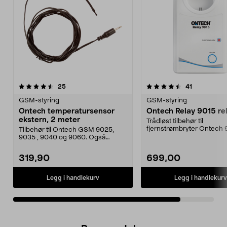
4.5av 5 stjerner
anmeldelser
anmeldelse
25
41
GSM-styring
GSM-styring
Ontech temperatursensor
Ontech Relay 9015 re
ekstern, 2 meter
Trådløst tilbehør til
fjernstrømbryter Ontech
Tilbehør til Ontech GSM 9025,
9065. Også kompatibel me
9035 , 9040 og 9060. Også
kompatibel med Ontech Re...
319,90
699,00
Legg i handlekurv
Legg i handlekurv