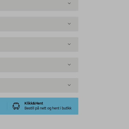
Klikk&Hent
Bestill på nett og hent i butikk