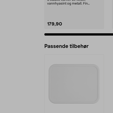
vannhyasint og metall. Fin
innredningsdetalj til de ...
179,90
Passende tilbehør