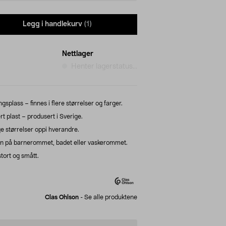
Legg i handlekurv
(1)
Nettlager
Henter lagerstatus...
gsplass – finnes i flere størrelser og farger.
t plast – produsert i Sverige.
e størrelser oppi hverandre.
n på barnerommet, badet eller vaskerommet.
tort og smått.
Clas Ohlson
-
Se alle produktene