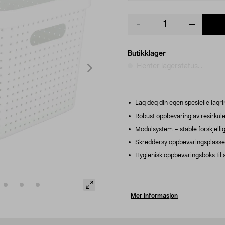
Product
quantity
Butikklager
Henter lagerstatus...
Lag deg din egen spesielle lagrin
Robust oppbevaring av resirkuler
Modulsystem – stable forskjellig
Skreddersy oppbevaringsplasse
Hygienisk oppbevaringsboks til s
Mer informasjon