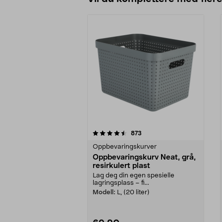
5av 5 stjerner
4.5av 5 stjerner
anmeldelser
873
Oppbevaringskurver
Oppbevaringskurv Neat, grå,
resirkulert plast
Lag deg din egen spesielle
lagringsplass – fi...
Modell:
L, (20 liter)