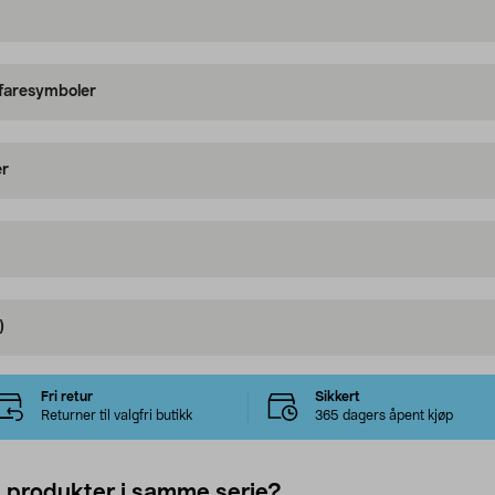
 faresymboler
er
)
Fri retur
Sikkert
Returner til valgfri butikk
365 dagers åpent kjøp
e produkter i samme serie?