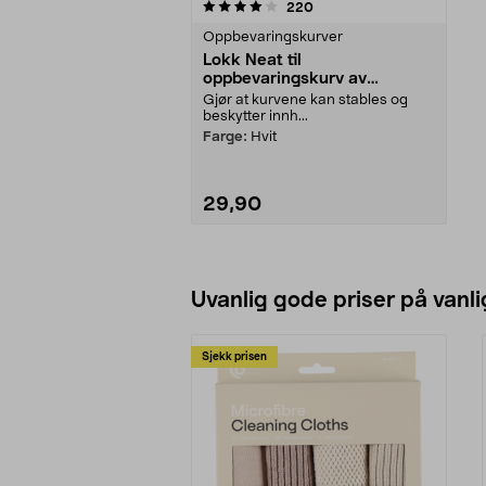
0av 5 stjerner
anmeldelser
220
Oppbevaringskurver
Lokk Neat til
oppbevaringskurv av
resirkulert plast, 36 x 27 cm
Gjør at kurvene kan stables og
beskytter innh...
Farge:
Hvit
29,90
Legg i handlekurv
Uvanlig gode priser på vanli
Sjekk prisen