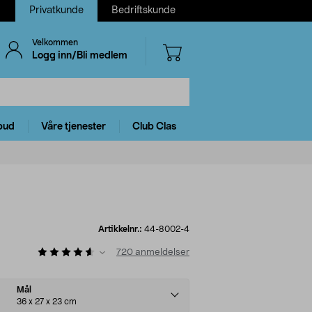
Privatkunde
Bedriftskunde
Velkommen
Logg inn/Bli medlem
bud
Våre tjenester
Club Clas
Artikkelnr.:
44-8002-4
720
anmeldelser
Mål
36 x 27 x 23 cm