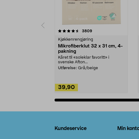
5av 5 stjerner
4.5av 5 stjerner
anmeldelser
3809
Kjøkkenrengjøring
Mikrofiberklut 32 x 31 cm, 4-
pakning
Kåret til «soleklar favoritt» i
svenske Afton...
Utførelse:
Grå/beige
39,90
Legg i handlekurv
Bunntekst
Kundeservice
Min kont