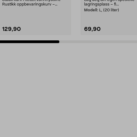
Rustikk oppbevaringskurv –
lagringsplass – fi...
størrelsetilpasset...
Modell:
L, (20 liter)
129,90
69,90