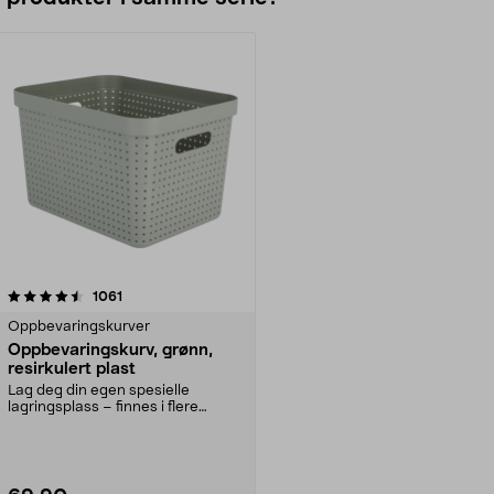
anmeldelser
1061
Oppbevaringskurver
Oppbevaringskurv, grønn,
resirkulert plast
Lag deg din egen spesielle
lagringsplass – finnes i flere
størrelser og farger. ...