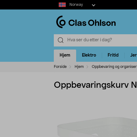
Select
Norway
market
Hjem
Elektro
Fritid
Je
Forside
Hjem
Oppbevaring og organiser
Oppbevaringskurv Nea