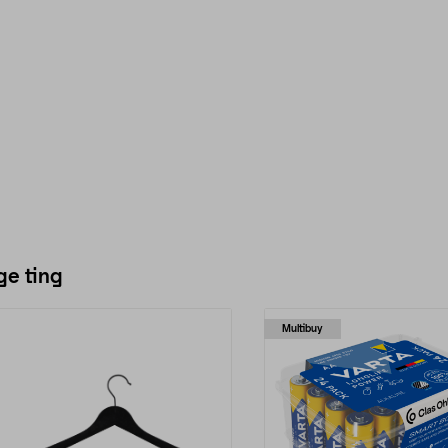
ge ting
Multibuy