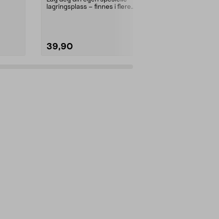
lagringsplass – finnes i flere
lagringsplass 
størrelser og farger. ...
størrelser og f
39,90
69,90