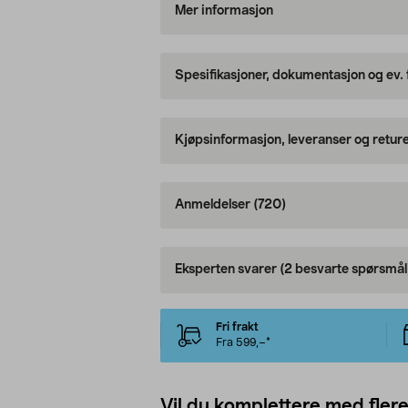
Mer informasjon
Spesifikasjoner, dokumentasjon og ev.
Kjøpsinformasjon, leveranser og retur
Anmeldelser
(720)
Eksperten svarer
(2 besvarte spørsmål
Fri frakt
Fra 599,–*
Vil du komplettere med fler