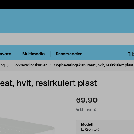
rnvare
Multimedia
Reservedeler
Til
ing
Oppbevaringskurver
Oppbevaringskurv Neat, hvit, resirkulert plast
t, hvit, resirkulert plast
69,90
(inkl. moms)
Select
Modell
variant
L, (20 liter)