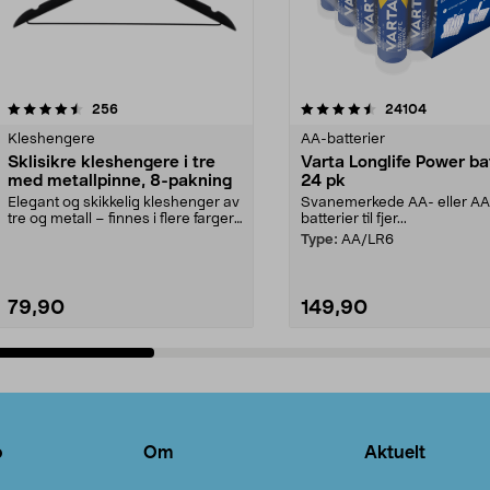
4.5av 5 stjerner
anmeldelser
4.5av 5 stjerner
anmeldels
256
24104
Kleshengere
AA-batterier
Sklisikre kleshengere i tre
Varta Longlife Power ba
med metallpinne, 8-pakning
24 pk
Elegant og skikkelig kleshenger av
Svanemerkede AA- eller A
tre og metall – finnes i flere farger.
batterier til fjer...
Kleshe...
Type:
AA/LR6
79,90
149,90
Legg i handlekurv
Legg i handlekurv
o
Om
Aktuelt