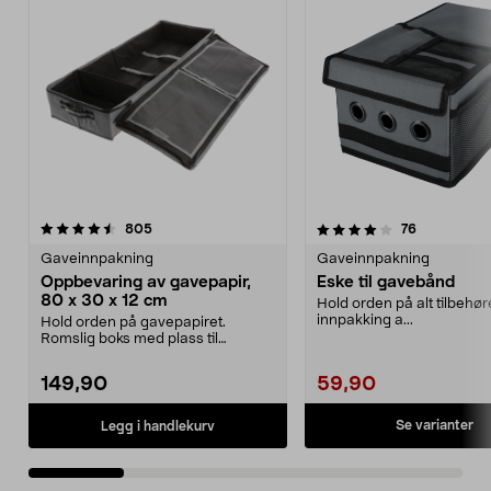
4.0 av 5 stjerner
anmeldelser
4.0 av 5 stjerner
anmeldelse
805
76
Gaveinnpakning
Gaveinnpakning
Oppbevaring av gavepapir,
Eske til gavebånd
80 x 30 x 12 cm
Hold orden på alt tilbehøret
innpakking a...
Hold orden på gavepapiret.
Romslig boks med plass til
gavepapir, gavebånd, teip ...
149,90
59,90
Se varianter
Legg i handlekurv