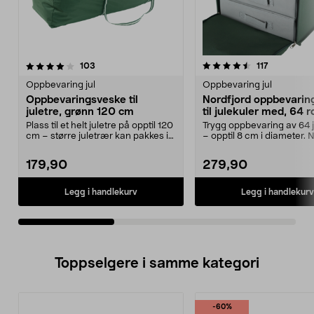
4.5av 5 stjerner
anmeldelser
4.5av 5 stjerner
anmeldelse
103
117
Oppbevaring jul
Oppbevaring jul
Oppbevaringsveske til
Nordfjord oppbevarin
juletre, grønn 120 cm
til julekuler med, 64 
Plass til et helt juletre på opptil 120
Trygg oppbevaring av 64 j
cm – større juletrær kan pakkes i
– opptil 8 cm i diameter. 
seksjo...
oppbevarin...
179,90
279,90
Legg i handlekurv
Legg i handlekurv
Toppselgere i samme kategori
-60%