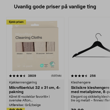
Uvanlig gode priser på vanlige ting
Sjekk prisen
4.5av 5 stjerner
anmeldelser
4.5av 5 stjerner
anmeldels
3809
256
(9,97/stk)
Kjøkkenrengjøring
Kleshengere
Mikrofiberklut 32 x 31 cm, 4-
Sklisikre kleshengere 
pakning
med metallpinne, 8-p
Kåret til «soleklar favoritt» i
Elegant og skikkelig kles
svenske Afton...
tre og metall – finnes i fle
Kleshe...
Utførelse:
Grå/beige