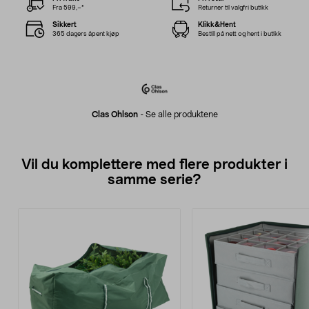
Fra 599,–*
Returner til valgfri butikk
Sikkert
Klikk&Hent
365 dagers åpent kjøp
Bestill på nett og hent i butikk
Clas Ohlson
-
Se alle produktene
Vil du komplettere med flere produkter i
samme serie?