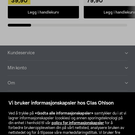
39,90
79,90
Legg i handlekurv
Legg i handlekurv
Bunntekst
Kundeservice
Min konto
Om
Aktuelt
Vi bruker informasjonskapsler hos Clas Ohlson
Våre selskaper
Ved å trykke på
«Godta alle informasjonskapsler»
samtykker du i at vi
lagrer informasjonskapsler (cookies) og annen sporingsteknologi på
din enhet i henhold til vår
policy for informasjonskapsler
for å
Finn din butikk
forbedre brukeropplevelsen din på vårt nettsted, analysere bruken av
nettstedet og for å tilpasse våre markedsføringstiltak. Vi bruker fire