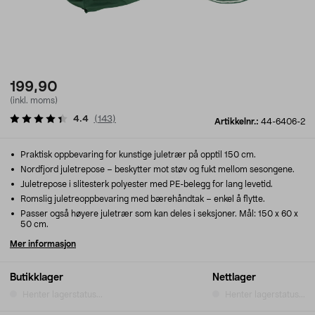
199,90
(inkl. moms)
4.4
(
143
)
Artikkelnr.:
44-6406-2
Praktisk oppbevaring for kunstige juletrær på opptil 150 cm.
Nordfjord juletrepose – beskytter mot støv og fukt mellom sesongene.
Juletrepose i slitesterk polyester med PE-belegg for lang levetid.
Romslig juletreoppbevaring med bærehåndtak – enkel å flytte.
Passer også høyere juletrær som kan deles i seksjoner. Mål: 150 x 60 x
50 cm.
Mer informasjon
Butikklager
Nettlager
Henter lagerstatus...
Henter lagerstatus...