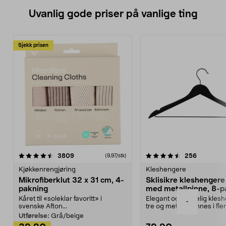
Uvanlig gode priser på vanlige ting
Sjekk prisen
4.5av 5 stjerner
anmeldelser
4.5av 5 stjerner
anmeldels
3809
256
(9,97/stk)
Kjøkkenrengjøring
Kleshengere
Mikrofiberklut 32 x 31 cm, 4-
Sklisikre kleshengere 
pakning
med metallpinne, 8-p
Kåret til «soleklar favoritt» i
Elegant og skikkelig kles
-
svenske Afton...
tre og metall – finnes i fle
Kleshe...
Utførelse:
Grå/beige