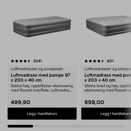
4.5 av 5 stjerner
anmeldelser
3.5 av 5 stjerner
anmeldels
2241
601
Luftmadrasser og soveposer
Luftmadrasser og sovepo
Luftmadrass med pumpe 97
Luftmadrass med pum
x 203 x 40 cm
x 203 x 40 cm
Ekstra høy, oppblåsbar ekstraseng
Ekstra bred og høy, oppb
med flosset overflate. Luftmadrass
ekstraseng med flosset ov
med innebyg...
Luftmadrass 157...
499,90
699,00
Legg i handlekurv
Legg i handlekurv