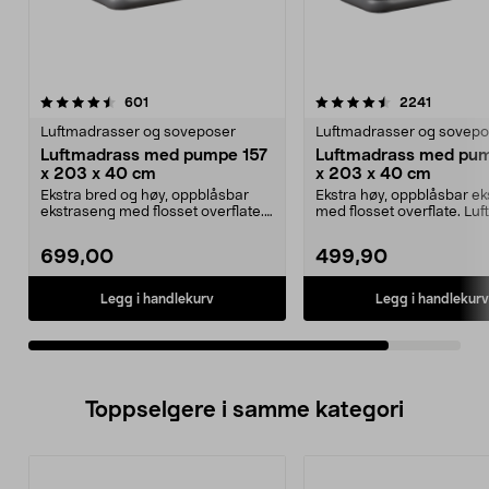
4.5av 5 stjerner
anmeldelser
anmeldel
601
2241
Luftmadrasser og soveposer
Luftmadrasser og sovepo
Luftmadrass med pumpe 157
Luftmadrass med pu
x 203 x 40 cm
x 203 x 40 cm
Ekstra bred og høy, oppblåsbar
Ekstra høy, oppblåsbar e
ekstraseng med flosset overflate.
med flosset overflate. Lu
Luftmadrass 157...
med innebyg...
699,00
499,90
Legg i handlekurv
Legg i handlekurv
Toppselgere i samme kategori