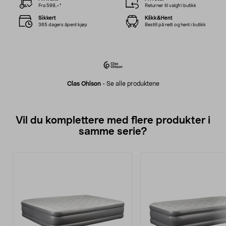
Fra 599,–*
Returner til valgfri butikk
Sikkert
Klikk&Hent
365 dagers åpent kjøp
Bestill på nett og hent i butikk
Clas Ohlson
-
Se alle produktene
Vil du komplettere med flere produkter i
samme serie?