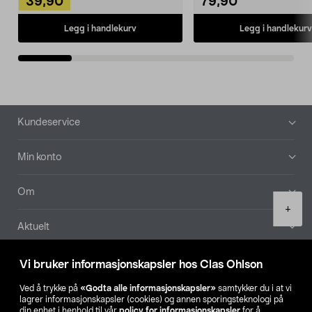
39,90
79,90
Legg i handlekurv
Legg i handlekurv
Bunntekst
Kundeservice
Min konto
Om
Product
+
quantity
Aktuelt
Våre selskaper
Vi bruker informasjonskapsler hos Clas Ohlson
Ved å trykke på
«Godta alle informasjonskapsler»
samtykker du i at vi
Finn din butikk
lagrer informasjonskapsler (cookies) og annen sporingsteknologi på
din enhet i henhold til vår
policy for informasjonskapsler
for å