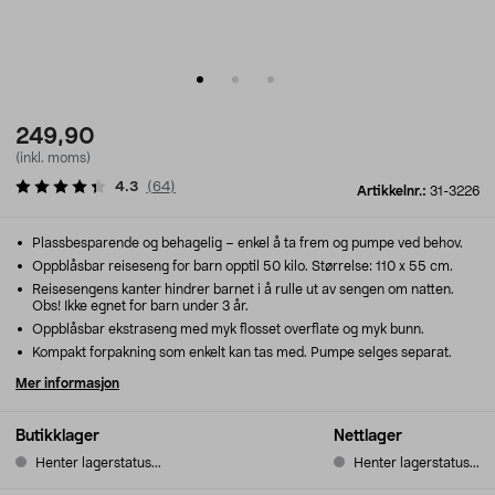
249,90
(inkl. moms)
4.3
(
64
)
Artikkelnr.:
31-3226
Plassbesparende og behagelig – enkel å ta frem og pumpe ved behov.
Oppblåsbar reiseseng for barn opptil 50 kilo. Størrelse: 110 x 55 cm.
Reisesengens kanter hindrer barnet i å rulle ut av sengen om natten.
Obs! Ikke egnet for barn under 3 år.
Oppblåsbar ekstraseng med myk flosset overflate og myk bunn.
Kompakt forpakning som enkelt kan tas med. Pumpe selges separat.
Mer informasjon
Butikklager
Nettlager
Henter lagerstatus...
Henter lagerstatus...