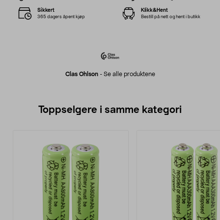
Sikkert
Klikk&Hent
365 dagers åpent kjøp
Bestill på nett og hent i butikk
Clas Ohlson
-
Se alle produktene
Toppselgere i samme kategori