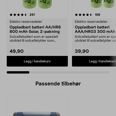
4.5 av 5 stjerner
anmeldelser
4.5 av 5 stjerner
anmeldels
261
168
Elektro reservedeler
Elektro reservedeler
Oppladbart batteri AA/HR6
Oppladbart batteri
800 mAh Solar, 2-pakning
AAA/HR03 300 mAh S
2-pakning
Solcellebatteri som er spesielt
Solcellebatteri som er spe
utviklet til solcellelykter som
utviklet til solcellelykter 
bruker AA-batter...
bruker AAA-batte...
49,90
39,90
Legg i handlekurv
Legg i handlekurv
Passende tilbehør