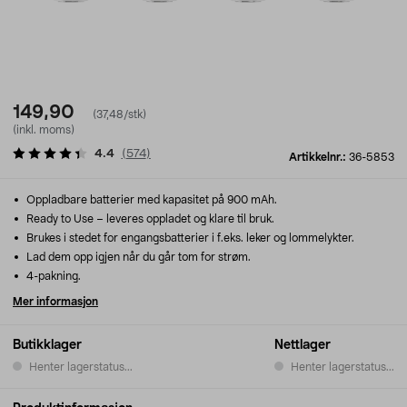
149,90
(37,48/stk)
(inkl. moms)
4.4
(
574
)
Artikkelnr.:
36-5853
Oppladbare batterier med kapasitet på 900 mAh.
Ready to Use – leveres oppladet og klare til bruk.
Brukes i stedet for engangsbatterier i f.eks. leker og lommelykter.
Lad dem opp igjen når du går tom for strøm.
4-pakning.
Mer informasjon
Butikklager
Nettlager
Henter lagerstatus...
Henter lagerstatus...