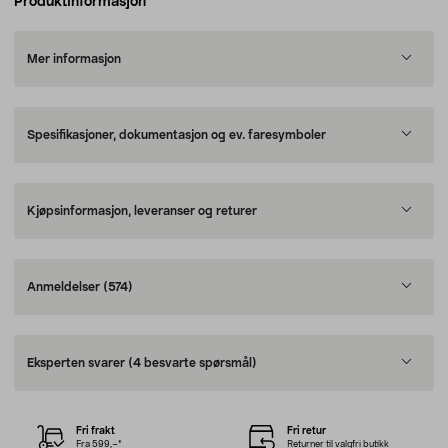
Produktinformasjon
Mer informasjon
Spesifikasjoner, dokumentasjon og ev. faresymboler
Kjøpsinformasjon, leveranser og returer
Anmeldelser
(574)
Eksperten svarer
(4 besvarte spørsmål)
Fri frakt
Fri retur
Fra 599,–*
Returner til valgfri butikk