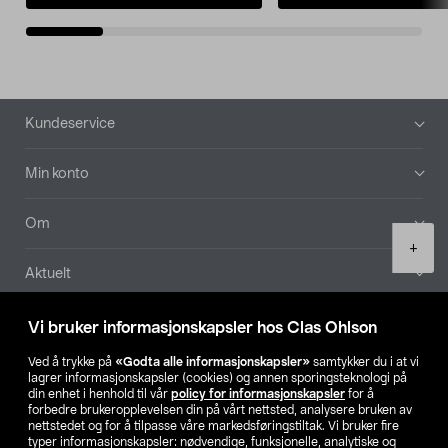
Bunntekst
Kundeservice
Min konto
Om
Product
+
quantity
Aktuelt
Våre selskaper
Vi bruker informasjonskapsler hos Clas Ohlson
Ved å trykke på
«Godta alle informasjonskapsler»
samtykker du i at vi
Finn din butikk
lagrer informasjonskapsler (cookies) og annen sporingsteknologi på
din enhet i henhold til vår
policy for informasjonskapsler
for å
forbedre brukeropplevelsen din på vårt nettsted, analysere bruken av
SE
NO
FI
nettstedet og for å tilpasse våre markedsføringstiltak. Vi bruker fire
typer informasjonskapsler: nødvendige, funksjonelle, analytiske og