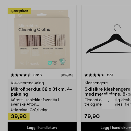
Sjekk prisen
4.5av 5 stjerner
anmeldelser
4.5av 5 stjerner
anmeldels
3816
257
(9,97/stk)
Kjøkkenrengjøring
Kleshengere
Mikrofiberklut 32 x 31 cm, 4-
Sklisikre kleshengere 
pakning
med metallpinne, 8-p
Kåret til «soleklar favoritt» i
Elegant og skikkelig kles
-
svenske Afton...
tre og metall – finnes i fle
Kleshe...
Utførelse:
Grå/beige
39,90
79,90
Legg i handlekurv
Legg i handlekurv