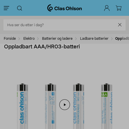
Forside
Elektro
Batterier og ladere
Ladbare batterier
Oppladb
Oppladbart AAA/HR03-batteri