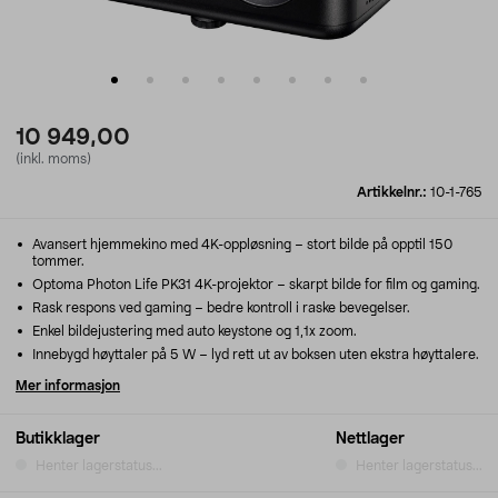
10 949,00
(inkl. moms)
Artikkelnr.:
10-1-765
Avansert hjemmekino med 4K-oppløsning – stort bilde på opptil 150
tommer.
Optoma Photon Life PK31 4K-projektor – skarpt bilde for film og gaming.
Rask respons ved gaming – bedre kontroll i raske bevegelser.
Enkel bildejustering med auto keystone og 1,1x zoom.
Innebygd høyttaler på 5 W – lyd rett ut av boksen uten ekstra høyttalere.
Mer informasjon
Butikklager
Nettlager
Henter lagerstatus...
Henter lagerstatus...