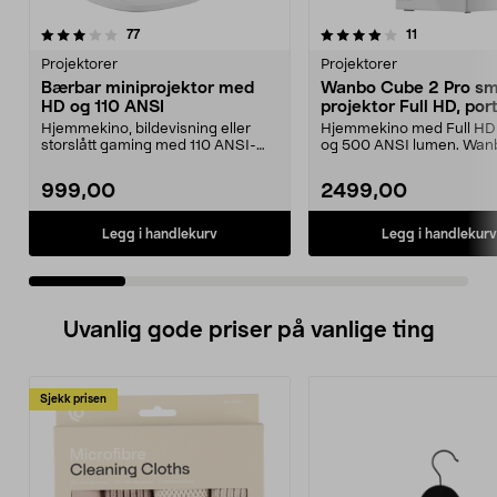
4.0 av 5 stjerner
anmeldelser
4.5 av 5 stjerner
anmeldelser
77
11
Projektorer
Projektorer
Bærbar miniprojektor med
Wanbo Cube 2 Pro sm
HD og 110 ANSI
projektor Full HD, por
Hjemmekino, bildevisning eller
Hjemmekino med Full HD
storslått gaming med 110 ANSI-
og 500 ANSI lumen. Wan
lumen HD-projeksjon...
2 Pro smart projekt...
999,00
2499,00
Legg i handlekurv
Legg i handlekurv
Uvanlig gode priser på vanlige ting
Sjekk prisen