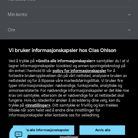
Min konto
Om
Aktuelt
Vi bruker informasjonskapsler hos Clas Ohlson
Våre selskaper
Ved å trykke på
«Godta alle informasjonskapsler»
samtykker du i at vi
lagrer informasjonskapsler (cookies) og annen sporingsteknologi på
din enhet i henhold til vår
policy for informasjonskapsler
for å
Finn din butikk
forbedre brukeropplevelsen din på vårt nettsted, analysere bruken av
nettstedet og for å tilpasse våre markedsføringstiltak. Vi bruker fire
typer informasjonskapsler: nødvendige, funksjonelle, analytiske og
annonserelaterte. For nødvendige informasjonskapsler er det ikke noe
SE
NO
FI
krav om samtykke, ettersom de er nødvendige for at nettstedet skal
fungere. Hvis du istedenfor ønsker å skreddersy dine valg, kan du
trykke på
«Innstillinger»
. Ditt samtykke er frivillig og kan trekkes
tilbake når som helst ved å endre dine innstillinger for
informasjonskapsler eller kontakte oss for veiledning.
Godta alle informasjonskapsler
Avvis alle
Privacy statement
Medlemsvilkår
Kjøpsvilkår
For bedrifter
Innstillinger