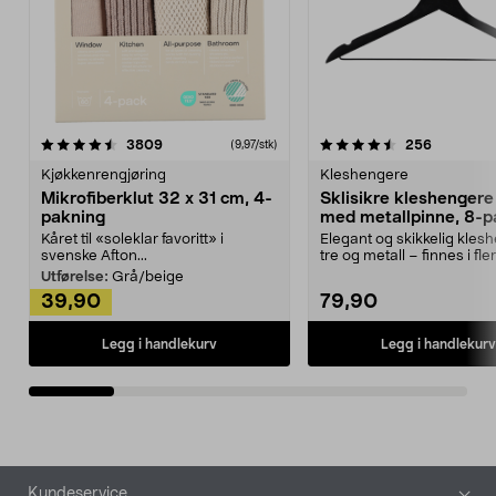
4.5av 5 stjerner
anmeldelser
4.5av 5 stjerner
anmeldels
3809
256
(9,97/stk)
Kjøkkenrengjøring
Kleshengere
Mikrofiberklut 32 x 31 cm, 4-
Sklisikre kleshengere 
pakning
med metallpinne, 8-p
Kåret til «soleklar favoritt» i
Elegant og skikkelig kles
svenske Afton...
tre og metall – finnes i fle
Kleshe...
Utførelse:
Grå/beige
39,90
79,90
Legg i handlekurv
Legg i handlekurv
Bunntekst
Kundeservice