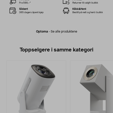
Fra 599,–*
Returner til valgfri butikk
Sikkert
Klikk&Hent
365 dagers åpent kjøp
Bestill på nett og hent i butikk
Optoma
-
Se alle produktene
Toppselgere i samme kategori