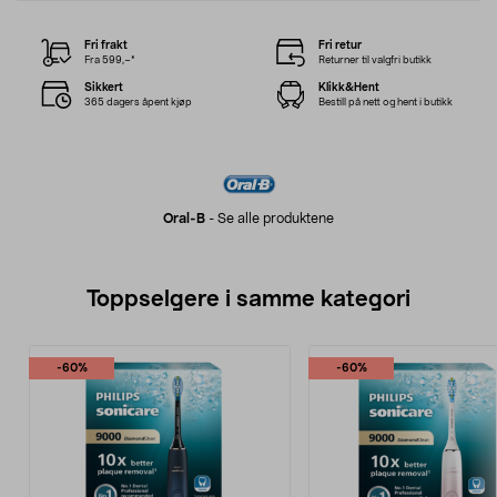
Fri frakt
Fri retur
Fra 599,–*
Returner til valgfri butikk
Sikkert
Klikk&Hent
365 dagers åpent kjøp
Bestill på nett og hent i butikk
Oral-B
-
Se alle produktene
Toppselgere i samme kategori
-60%
-60%