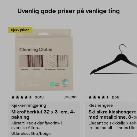
Uvanlig gode priser på vanlige ting
Sjekk prisen
4.5av 5 stjerner
anmeldelser
4.5av 5 stjerner
anmeldels
3813
256
(9,97/stk)
Kjøkkenrengjøring
Kleshengere
Mikrofiberklut 32 x 31 cm, 4-
Sklisikre kleshengere 
pakning
med metallpinne, 8-p
Kåret til «soleklar favoritt» i
Elegant og skikkelig kles
svenske Afton...
tre og metall – finnes i fle
Kleshe...
Utførelse:
Grå/beige