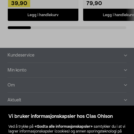
39,90
79,90
Legg i handlekurv
Legg i handlekurv
Bunntekst
Kundeservice
Min konto
Om
Aktuelt
Våre selskaper
Vi bruker informasjonskapsler hos Clas Ohlson
Ved å trykke på
«Godta alle informasjonskapsler»
samtykker du i at vi
Finn din butikk
lagrer informasjonskapsler (cookies) og annen sporingsteknologi på