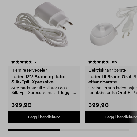
4.5av 5 stjerner
anmeldelser
4.5av 5 stjerner
anmeldelse
7
66
Hjem reservedeler
Elektrisk tannbørste
Lader 12V Braun epilator
Lader til Braun Oral-B
Silk-Epil, Xpressive
eltannbørste
Strømadapter til epilator Braun
Orginal Braun ladestasjon 
Silk-Epil, Xpressive m.fl. i tillegg til
tannbørster fra Oral-B. Pas
Oral-Bs...
elektriske tann...
399,90
399,90
Legg i handlekurv
Legg i handlekurv