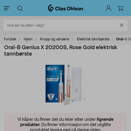
Forside
Hjem
Kropp og velvære
Elektrisk tannbørste
Oral-B G
Oral-B Genius X 20200S, Rose Gold elektrisk
tannbørste
Vi håper du finner det du leter etter under
lignende
produkter.
Du finner informasjon om det utgåtte
produktet lengre ned på denne siden.