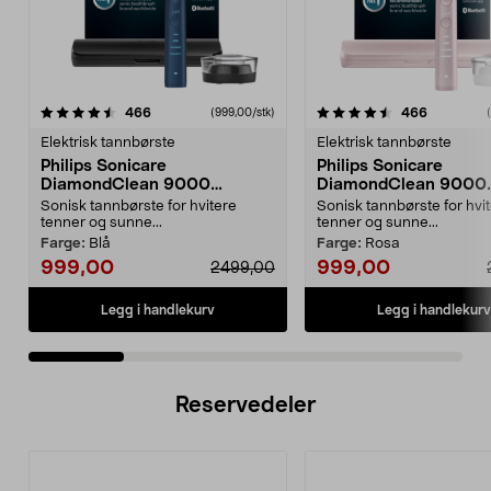
4.5 av 5 stjerner
anmeldelser
4.5 av 5 stjerner
anmeldels
466
466
(999,00/stk)
Elektrisk tannbørste
Elektrisk tannbørste
Philips Sonicare
Philips Sonicare
DiamondClean 9000
DiamondClean 9000
elektrisk tannbørste, Special
elektrisk tannbørste, 
Sonisk tannbørste for hvitere
Sonisk tannbørste for hvi
Edition
Edition
tenner og sunne...
tenner og sunne...
Farge:
Blå
Farge:
Rosa
999,00
999,00
2499,00
Legg i handlekurv
Legg i handlekurv
Reservedeler