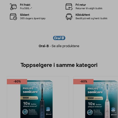
Fri frakt
Fri retur
Fra 599,–*
Returner til valgfri butikk
Sikkert
Klikk&Hent
365 dagers åpent kjøp
Bestill på nett og hent i butikk
Oral-B
-
Se alle produktene
Toppselgere i samme kategori
-60%
-60%