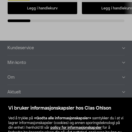
Legg i handlekurv
Legg i handlekurv
Bunntekst
Kundeservice
Min konto
Om
Aktuelt
Våre selskaper
Vi bruker informasjonskapsler hos Clas Ohlson
Ved å trykke på
«Godta alle informasjonskapsler»
samtykker du i at vi
Finn din butikk
lagrer informasjonskapsler (cookies) og annen sporingsteknologi på
din enhet i henhold til vår
policy for informasjonskapsler
for å