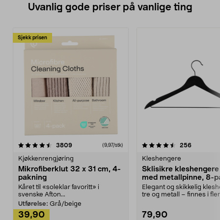
Uvanlig gode priser på vanlige ting
Sjekk prisen
4.5av 5 stjerner
anmeldelser
4.5av 5 stjerner
anmeldels
3809
256
(9,97/stk)
Kjøkkenrengjøring
Kleshengere
Mikrofiberklut 32 x 31 cm, 4-
Sklisikre kleshengere 
pakning
med metallpinne, 8-p
Kåret til «soleklar favoritt» i
Elegant og skikkelig kles
svenske Afton...
tre og metall – finnes i fle
Kleshe...
Utførelse:
Grå/beige
39,90
79,90