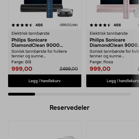
4.5 av 5 stjerner
anmeldelser
4.5 av 5 stjerner
anmeldels
466
466
(999,00/stk)
Elektrisk tannbørste
Elektrisk tannbørste
Philips Sonicare
Philips Sonicare
DiamondClean 9000
DiamondClean 9000
elektrisk tannbørste, Special
elektrisk tannbørste, 
Sonisk tannbørste for hvitere
Sonisk tannbørste for hvi
Edition
Edition
tenner og sunne...
tenner og sunne...
Farge:
Blå
Farge:
Rosa
999,00
999,00
2499,00
Legg i handlekurv
Legg i handlekurv
Reservedeler