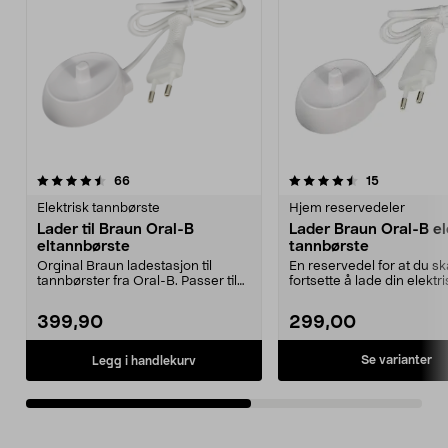
4.5av 5 stjerner
anmeldelser
4.5av 5 stjerner
anmeldelse
66
15
Elektrisk tannbørste
Hjem reservedeler
Lader til Braun Oral-B
Lader Braun Oral-B el
eltannbørste
tannbørste
Orginal Braun ladestasjon til
En reservedel for at du s
tannbørster fra Oral-B. Passer til
fortsette å lade din elektr
elektriske tann...
tannbørste. E...
399,90
299,00
Se varianter
Legg i handlekurv