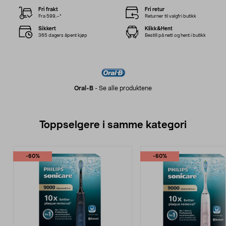
Fri frakt
Fri retur
Fra 599,–*
Returner til valgfri butikk
Sikkert
Klikk&Hent
365 dagers åpent kjøp
Bestill på nett og hent i butikk
Oral-B
-
Se alle produktene
Toppselgere i samme kategori
-60%
-60%