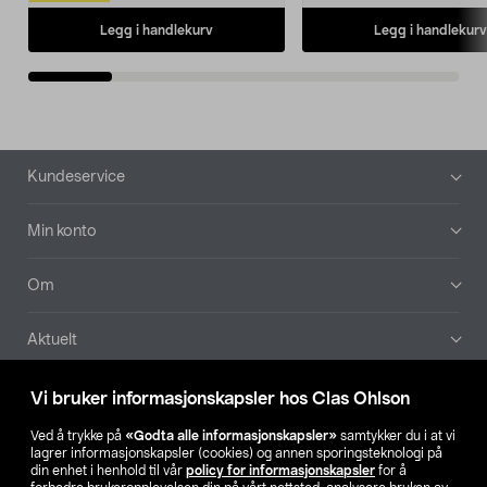
Legg i handlekurv
Legg i handlekurv
Bunntekst
Kundeservice
Min konto
Om
Aktuelt
Våre selskaper
Vi bruker informasjonskapsler hos Clas Ohlson
Ved å trykke på
«Godta alle informasjonskapsler»
samtykker du i at vi
Finn din butikk
lagrer informasjonskapsler (cookies) og annen sporingsteknologi på
din enhet i henhold til vår
policy for informasjonskapsler
for å