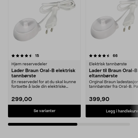
4.5av 5 stjerner
anmeldelser
4.5av 5 stjerner
anmeldelse
15
66
Hjem reservedeler
Elektrisk tannbørste
Lader Braun Oral-B elektrisk
Lader til Braun Oral-B
tannbørste
eltannbørste
En reservedel for at du skal kunne
Orginal Braun ladestasjon 
fortsette å lade din elektriske
tannbørster fra Oral-B. Pas
tannbørste. E...
elektriske tann...
299,00
399,90
Se varianter
Legg i handlekurv