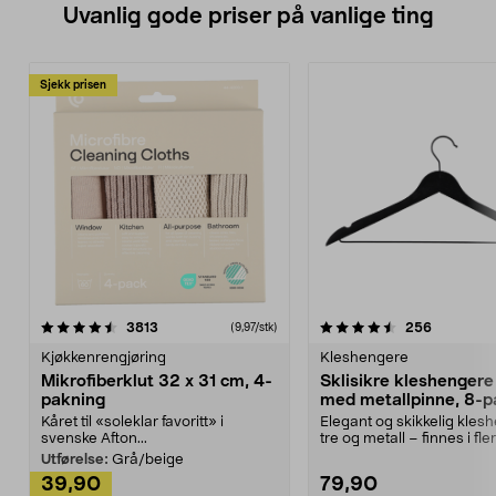
Uvanlig gode priser på vanlige ting
Sjekk prisen
4.5av 5 stjerner
anmeldelser
4.5av 5 stjerner
anmeldels
3813
256
(9,97/stk)
Kjøkkenrengjøring
Kleshengere
Mikrofiberklut 32 x 31 cm, 4-
Sklisikre kleshengere 
pakning
med metallpinne, 8-p
Kåret til «soleklar favoritt» i
Elegant og skikkelig kles
svenske Afton...
tre og metall – finnes i fle
Kleshe...
Utførelse:
Grå/beige
39,90
79,90