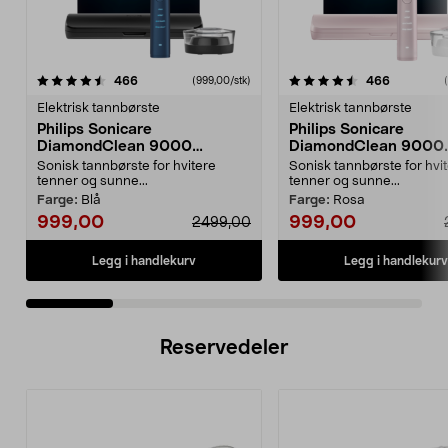
4.5 av 5 stjerner
anmeldelser
4.5 av 5 stjerner
anmeldels
466
466
(999,00/stk)
Elektrisk tannbørste
Elektrisk tannbørste
Philips Sonicare
Philips Sonicare
DiamondClean 9000
DiamondClean 9000
elektrisk tannbørste, Special
elektrisk tannbørste, 
Sonisk tannbørste for hvitere
Sonisk tannbørste for hvi
Edition
Edition
tenner og sunne...
tenner og sunne...
Farge:
Blå
Farge:
Rosa
999,00
999,00
2499,00
Legg i handlekurv
Legg i handlekurv
Reservedeler