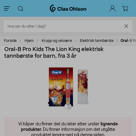
Forside
Hjem
Kropp og velvære
Elektrisk tannbørste
Oral-B Pr
Oral-B Pro Kids The Lion King elektrisk
tannbørste for barn, fra 3 år
Vi håper du finner det du leter etter under
lignende
produkter.
Du finner informasjon om det utgåtte
produktet lengre ned på denne siden.