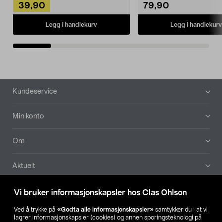
39,90
79,90
Legg i handlekurv
Legg i handlekurv
Bunntekst
Kundeservice
Min konto
Om
Aktuelt
Våre selskaper
Vi bruker informasjonskapsler hos Clas Ohlson
Ved å trykke på
«Godta alle informasjonskapsler»
samtykker du i at vi
Finn din butikk
lagrer informasjonskapsler (cookies) og annen sporingsteknologi på