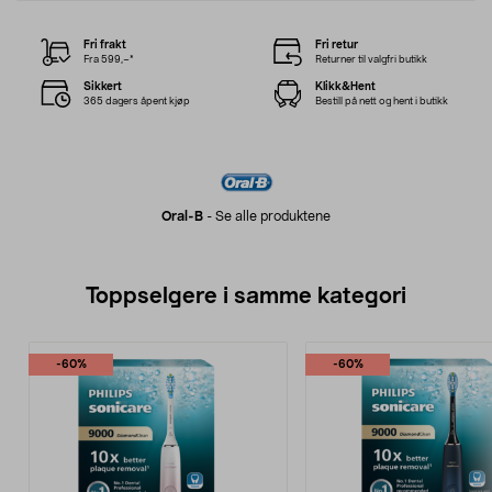
Fri frakt
Fri retur
Fra 599,–*
Returner til valgfri butikk
Sikkert
Klikk&Hent
365 dagers åpent kjøp
Bestill på nett og hent i butikk
Oral-B
-
Se alle produktene
Toppselgere i samme kategori
-60%
-60%