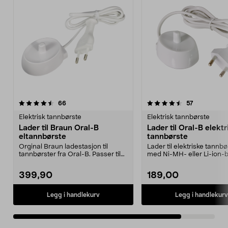
4.5av 5 stjerner
anmeldelser
anmeldelse
66
57
Elektrisk tannbørste
Elektrisk tannbørste
Lader til Braun Oral-B
Lader til Oral-B elektr
eltannbørste
tannbørste
Orginal Braun ladestasjon til
Lader til elektriske tannbø
tannbørster fra Oral-B. Passer til
med Ni-MH- eller Li-ion-b
elektriske tann...
der det brukes ...
399,90
189,00
Legg i handlekurv
Legg i handlekurv