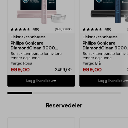
4.5 av 5 stjerner
anmeldelser
4.5 av 5 stjerner
anmeldels
466
466
(999,00/stk)
Elektrisk tannbørste
Elektrisk tannbørste
Philips Sonicare
Philips Sonicare
DiamondClean 9000
DiamondClean 9000
elektrisk tannbørste, Special
elektrisk tannbørste, 
Sonisk tannbørste for hvitere
Sonisk tannbørste for hvi
Edition
Edition
tenner og sunne...
tenner og sunne...
Farge:
Rosa
Farge:
Blå
999,00
999,00
2499,00
Legg i handlekurv
Legg i handlekurv
Reservedeler