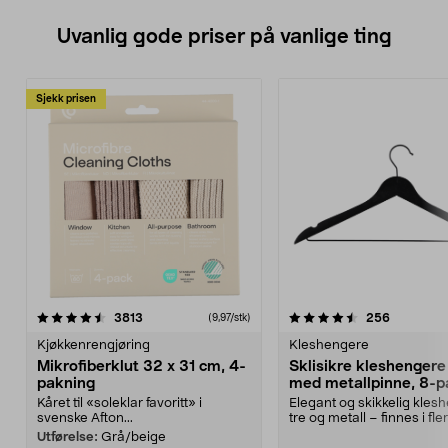
Uvanlig gode priser på vanlige ting
Sjekk prisen
4.5av 5 stjerner
anmeldelser
4.5av 5 stjerner
anmeldels
3813
256
(9,97/stk)
Kjøkkenrengjøring
Kleshengere
Mikrofiberklut 32 x 31 cm, 4-
Sklisikre kleshengere 
pakning
med metallpinne, 8-p
Kåret til «soleklar favoritt» i
Elegant og skikkelig kles
svenske Afton...
tre og metall – finnes i fle
Kleshe...
Utførelse:
Grå/beige