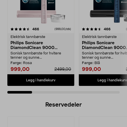
4.5 av 5 stjerner
anmeldelser
4.5 av 5 stjerner
anmeldels
466
466
(999,00/stk)
Elektrisk tannbørste
Elektrisk tannbørste
Philips Sonicare
Philips Sonicare
DiamondClean 9000
DiamondClean 9000
elektrisk tannbørste, Special
elektrisk tannbørste, 
Sonisk tannbørste for hvitere
Sonisk tannbørste for hvi
Edition
Edition
tenner og sunne...
tenner og sunne...
Farge:
Rosa
Farge:
Blå
999,00
999,00
2499,00
Legg i handlekurv
Legg i handlekurv
Reservedeler