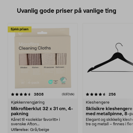
Uvanlig gode priser på vanlige ting
Sjekk prisen
4.5av 5 stjerner
anmeldelser
4.5av 5 stjerner
anmeldels
3808
256
(9,97/stk)
Kjøkkenrengjøring
Kleshengere
Mikrofiberklut 32 x 31 cm, 4-
Sklisikre kleshengere 
pakning
med metallpinne, 8-p
Kåret til «soleklar favoritt» i
Elegant og skikkelig kles
svenske Afton...
tre og metall – finnes i fle
Kleshe...
Utførelse:
Grå/beige