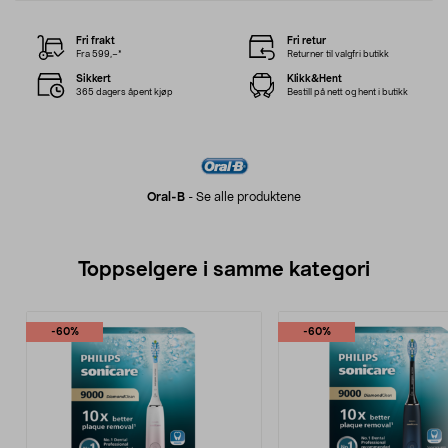
Fri frakt
Fri retur
Fra 599,–*
Returner til valgfri butikk
Sikkert
Klikk&Hent
365 dagers åpent kjøp
Bestill på nett og hent i butikk
Oral-B
-
Se alle produktene
Toppselgere i samme kategori
-60%
-60%