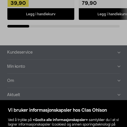
39,90
79,90
Legg i handlekurv
Legg i handlekurv
Bunntekst
Kundeservice
Min konto
Om
Aktuelt
Våre selskaper
Vi bruker informasjonskapsler hos Clas Ohlson
Ved å trykke på
«Godta alle informasjonskapsler»
samtykker du i at vi
Finn din butikk
lagrer informasjonskapsler (cookies) og annen sporingsteknologi på