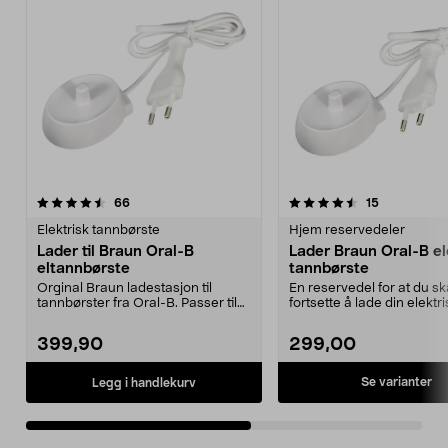
4.5av 5 stjerner
anmeldelser
4.5av 5 stjerner
anmeldelse
66
15
Elektrisk tannbørste
Hjem reservedeler
Lader til Braun Oral-B
Lader Braun Oral-B el
eltannbørste
tannbørste
Orginal Braun ladestasjon til
En reservedel for at du s
tannbørster fra Oral-B. Passer til
fortsette å lade din elektr
elektriske tann...
tannbørste. E...
399,90
299,00
Se varianter
Legg i handlekurv