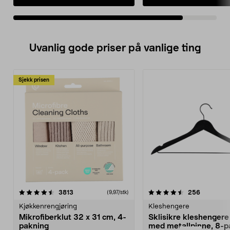
Uvanlig gode priser på vanlige ting
Sjekk prisen
4.5av 5 stjerner
anmeldelser
4.5av 5 stjerner
anmeldels
3813
256
(9,97/stk)
Kjøkkenrengjøring
Kleshengere
Mikrofiberklut 32 x 31 cm, 4-
Sklisikre kleshengere 
pakning
med metallpinne, 8-p