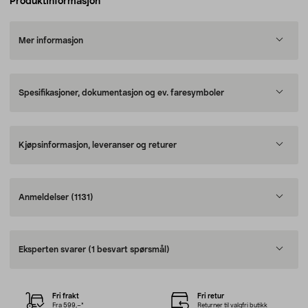
Produktinformasjon
Mer informasjon
Spesifikasjoner, dokumentasjon og ev. faresymboler
Kjøpsinformasjon, leveranser og returer
Anmeldelser
(1131)
Eksperten svarer
(1 besvart spørsmål)
Fri frakt
Fri retur
Fra 599,–*
Returner til valgfri butikk