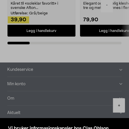
Kåret til «soleklar favoritt» i
Elegant og skikkelig kles
-
svenske Afton...
tre og metall – finnes i fle
Kleshe...
Utførelse:
Grå/beige
39,90
79,90
Legg i handlekurv
Legg i handlekurv
Bunntekst
Kundeservice
Min konto
Om
Product
+
quantity
Aktuelt
Våre selskaper
Vi bruker informasjonskapsler hos Clas Ohlson