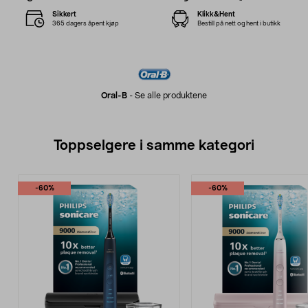
Sikkert
Klikk&Hent
365 dagers åpent kjøp
Bestill på nett og hent i butikk
Oral-B
-
Se alle produktene
Toppselgere i samme kategori
-60%
-60%