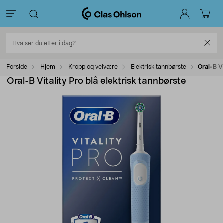
Forside
Hjem
Kropp og velvære
Elektrisk tannbørste
Oral-B Vi
Oral-B Vitality Pro blå elektrisk tannbørste