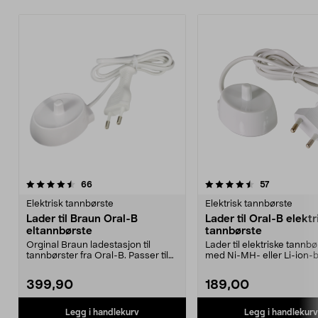
4.5av 5 stjerner
anmeldelser
anmeldelse
66
57
Elektrisk tannbørste
Elektrisk tannbørste
Lader til Braun Oral-B
Lader til Oral-B elektr
eltannbørste
tannbørste
Orginal Braun ladestasjon til
Lader til elektriske tannbø
tannbørster fra Oral-B. Passer til
med Ni-MH- eller Li-ion-b
elektriske tann...
der det brukes ...
399,90
189,00
Legg i handlekurv
Legg i handlekurv