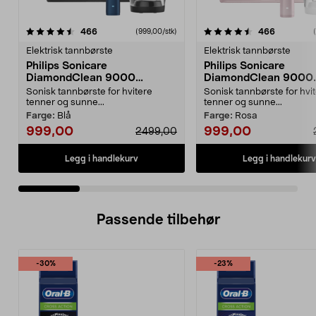
4.5 av 5 stjerner
anmeldelser
4.5 av 5 stjerner
anmeldels
466
466
(999,00/stk)
Elektrisk tannbørste
Elektrisk tannbørste
Philips Sonicare
Philips Sonicare
DiamondClean 9000
DiamondClean 9000
elektrisk tannbørste, Special
elektrisk tannbørste, 
Sonisk tannbørste for hvitere
Sonisk tannbørste for hvi
Edition
Edition
tenner og sunne...
tenner og sunne...
Farge:
Blå
Farge:
Rosa
999,00
999,00
2499,00
Legg i handlekurv
Legg i handlekurv
Passende tilbehør
-30%
-23%