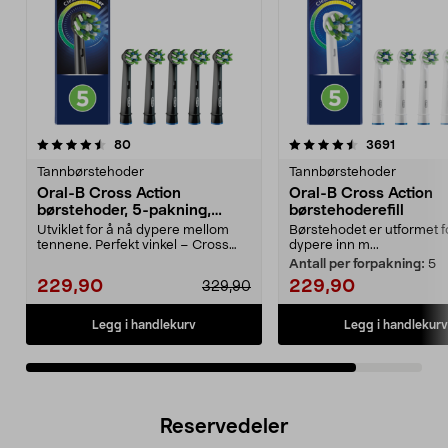
4.5av 5 stjerner
anmeldelser
anmeldel
80
3691
Tannbørstehoder
Tannbørstehoder
Oral-B Cross Action
Oral-B Cross Action
børstehoder, 5-pakning,
børstehoderefill
svart
Utviklet for å nå dypere mellom
Børstehodet er utformet f
tennene. Perfekt vinkel – Cross
dypere inn m...
Action fjerner o...
Antall per forpakning:
5
229,90
229,90
329,90
Legg i handlekurv
Legg i handlekurv
Reservedeler