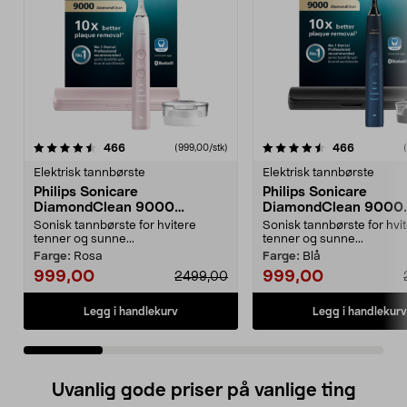
4.5 av 5 stjerner
anmeldelser
4.5 av 5 stjerner
anmeldels
466
466
(999,00/stk)
Elektrisk tannbørste
Elektrisk tannbørste
Philips Sonicare
Philips Sonicare
DiamondClean 9000
DiamondClean 9000
elektrisk tannbørste, Special
elektrisk tannbørste, 
Sonisk tannbørste for hvitere
Sonisk tannbørste for hvi
Edition
Edition
tenner og sunne...
tenner og sunne...
Farge:
Rosa
Farge:
Blå
999,00
999,00
2499,00
Legg i handlekurv
Legg i handlekurv
Uvanlig gode priser på vanlige ting