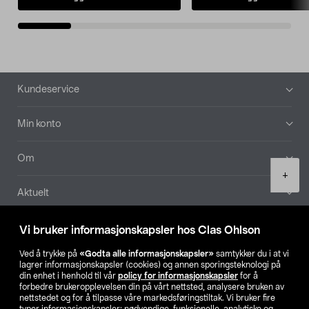
Bunntekst
Kundeservice
Min konto
Om
Product
+
quantity
Aktuelt
Våre selskaper
Vi bruker informasjonskapsler hos Clas Ohlson
Ved å trykke på
«Godta alle informasjonskapsler»
samtykker du i at vi
Finn din butikk
lagrer informasjonskapsler (cookies) og annen sporingsteknologi på
din enhet i henhold til vår
policy for informasjonskapsler
for å
forbedre brukeropplevelsen din på vårt nettsted, analysere bruken av
SE
NO
FI
nettstedet og for å tilpasse våre markedsføringstiltak. Vi bruker fire