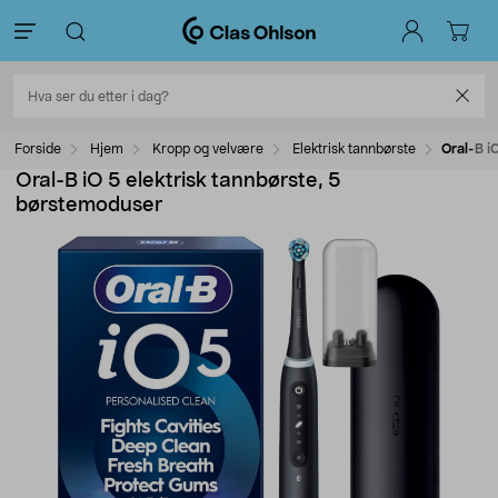
Forside
Hjem
Kropp og velvære
Elektrisk tannbørste
Oral-B i
Oral-B iO 5 elektrisk tannbørste, 5
børstemoduser