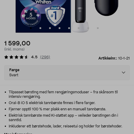
1 599,00
(inkl. moms)
4.5
(
296
)
Artikkelnr.:
10-1-21
Select
Farge
variant
Svart
Tilpasset børsting med fem rengjøringsmoduser – fra skånsom til
intensiv rengjøring.
Oral-B iO 5 elektrisk tannbørste finnes i flere farger.
Fjerner opptil 100 % mer plakk enn en manuell tannbørste.
Elektrisk tannbørste med KI-støttet app – veileder børstingen din i
sanntid.
Inkluderer ett børstehode, lader, reiseetui og holder for børstehoder.