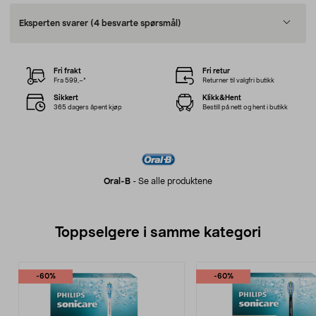
Eksperten svarer
(4 besvarte spørsmål)
Fri frakt
Fri retur
Fra 599,–*
Returner til valgfri butikk
Sikkert
Klikk&Hent
365 dagers åpent kjøp
Bestill på nett og hent i butikk
Oral-B
-
Se alle produktene
Toppselgere i samme kategori
-60%
-60%