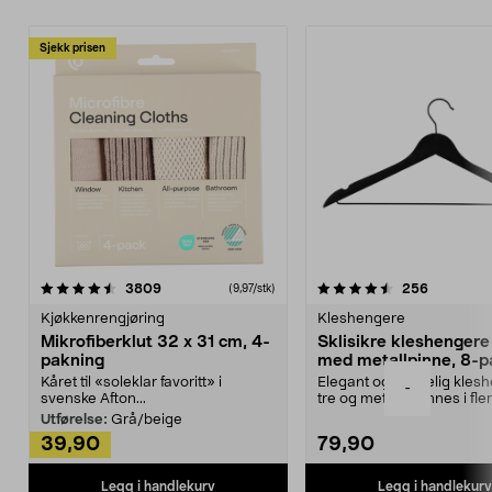
Sjekk prisen
4.5av 5 stjerner
anmeldelser
4.5av 5 stjerner
anmeldels
3809
256
(9,97/stk)
Kjøkkenrengjøring
Kleshengere
Mikrofiberklut 32 x 31 cm, 4-
Sklisikre kleshengere 
pakning
med metallpinne, 8-p
Kåret til «soleklar favoritt» i
Elegant og skikkelig kles
-
svenske Afton...
tre og metall – finnes i fle
Kleshe...
Utførelse:
Grå/beige
39,90
79,90
Legg i handlekurv
Legg i handlekurv