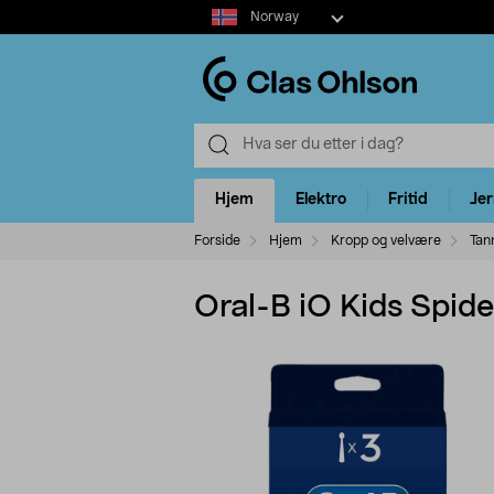
Select
Norway
market
Hjem
Elektro
Fritid
Je
Forside
Hjem
Kropp og velvære
Tan
Oral-B iO Kids Spid