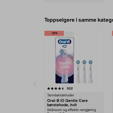
Legg i handlekurv
Toppselgere i samme katego
-22%
5 av 5 stjerner
4.5 av 5 stjerner
anmeldelser
302
Tannbørstehoder
Oral-B iO Gentle Care
børstehode, hvit
Skånsom og effektiv rengjøring.