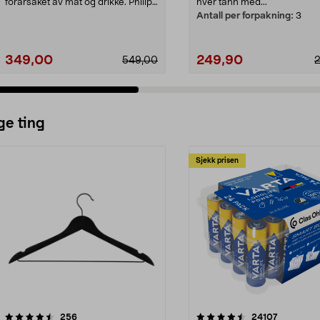
forårsaket av mat og drikke. Philips
hver tann med...
Sonicare W2 O...
Antall per forpakning:
3
349,00
249,90
549,00
ge ting
Sjekk prisen
4.5av 5 stjerner
anmeldelser
4.5av 5 stjerner
anmeldels
256
24107