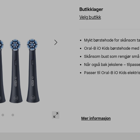
Butikklager
Velg butikk
Mykt børstehode for skånsom tan
Oral-B iO Kids børstehode med
Skånsom bust som rengjør små 
Når også bak jekslene – tilpass
Passer til Oral-B iO Kids elektri
Mer informasjon