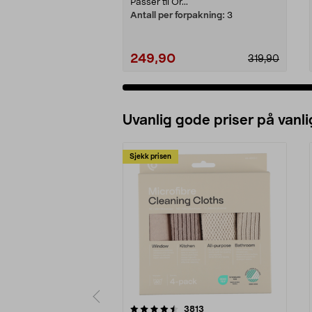
Passer til Or...
Antall per forpakning:
3
249,90
319,90
Uvanlig gode priser på vanli
Sjekk prisen
5av 5 stjerner
4.5av 5 stjerner
anmeldelser
3813