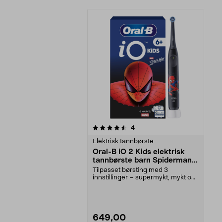
5av 5 stjerner
anmeldelser
4
Elektrisk tannbørste
Oral-B iO 2 Kids elektrisk
tannbørste barn Spiderman,
fra 6 år
Tilpasset børsting med 3
innstillinger – supermykt, mykt og
daglig rengjøring. O...
649,00