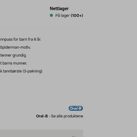
Nettlager
På lager
(100+)
npuss for barn fra 6 år.
 Spiderman-motiv.
tenner grundig.
et barns munner.
sk tannbørste (3-pakning).
Oral-B
-
Se alle produktene