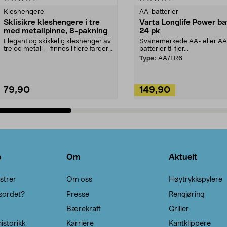
Kleshengere
AA-batterier
Sklisikre kleshengere i tre
Varta Longlife Power ba
med metallpinne, 8-pakning
24 pk
Elegant og skikkelig kleshenger av
Svanemerkede AA- eller A
tre og metall – finnes i flere farger.
batterier til fjer...
Kleshe...
Type:
AA/LR6
79,90
149,90
Legg i handlekurv
Legg i handlekurv
o
Om
Aktuelt
strer
Om oss
Høytrykkspylere
sordet?
Presse
Rengjøring
Bærekraft
Griller
istorikk
Karriere
Kantklippere