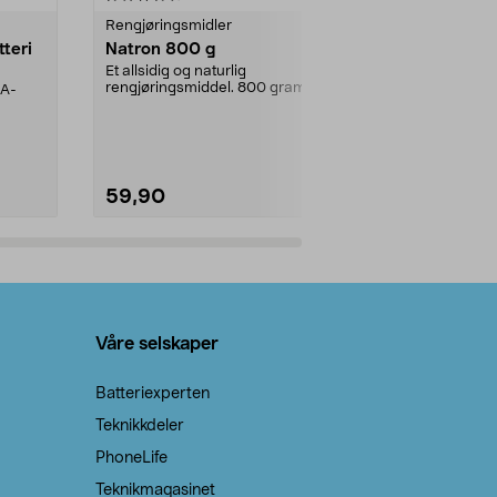
Rengjøringsmidler
Levende lys
tteri
Natron 800 g
Telys steari
prosent ste
Et allsidig og naturlig
rengjøringsmiddel. 800 gram
AA-
100 % stearin
natron – til rengjøring både...
råvarer. Produ
brenner med e
59,90
69,90
Legg i handlekurv
Legg 
Våre selskaper
Batteriexperten
Teknikkdeler
PhoneLife
Teknikmagasinet