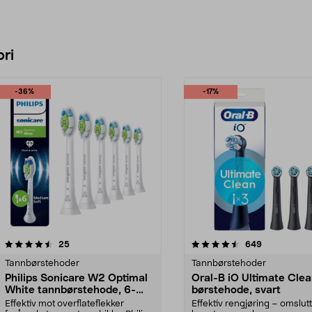
ri
-36%
-17%
4.5 av 5 stjerner
anmeldelser
4.5 av 5 stjerner
anmeldelser
25
649
Tannbørstehoder
Tannbørstehoder
Philips Sonicare W2 Optimal
Oral-B iO Ultimate Cle
White tannbørstehode, 6-
børstehode, svart
pakning
Effektiv mot overflateflekker
Effektiv rengjøring – omslut