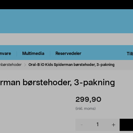
rnvare
Multimedia
Reservedeler
Til
nbørstehoder
Oral-B iO Kids Spiderman børstehoder, 3-pakning
erman børstehoder, 3-pakning
299,90
(inkl. moms)
Product
quantity