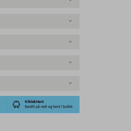
Klikk&Hent
Bestill på nett og hent i butikk