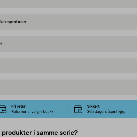
 faresymboler
er
Fri retur
Sikkert
Returner til valgfri butikk
365 dagers åpent kjøp
e produkter i samme serie?