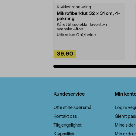
Kjøkkenrengjøring
Mikrofiberklut 32 x 31 cm, 4-
pakning
Kåret til «soleklar favoritt» i
svenske Afton...
Utførelse:
Grå/beige
39,90
Legg i handlekurv
Bunntekst
Kundeservice
Min kont
Ofte stilte spørsmål
Login/Regi
Kontakt oss
Glemt pas
Tilgjengelighet
Mine sider
Kjøpsvilkår
Min ordreh