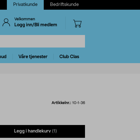
Privatkunde
Bedriftskunde
Velkommen
Logg inn/Bli medlem
bud
Våre tjenester
Club Clas
Artikkelnr.:
10-1-36
Legg i handlekurv
(1)