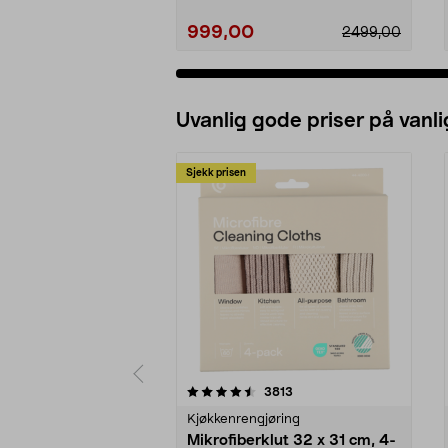
999,00
2499,00
Uvanlig gode priser på vanli
Sjekk prisen
5av 5 stjerner
4.5av 5 stjerner
anmeldelser
3813
Kjøkkenrengjøring
Mikrofiberklut 32 x 31 cm, 4-