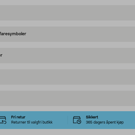
 faresymboler
er
Fri retur
Sikkert
Returner til valgfri butikk
365 dagers åpent kjøp