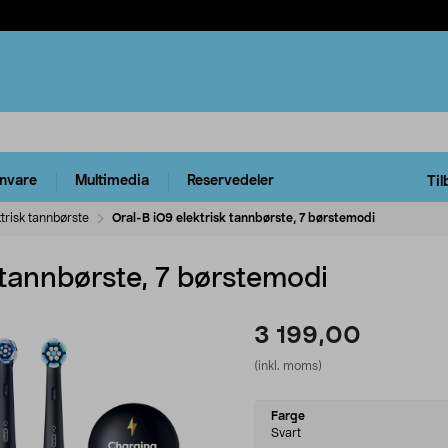
rnvare
Multimedia
Reservedeler
Til
ktrisk tannbørste
Oral-B iO9 elektrisk tannbørste, 7 børstemodi
 tannbørste, 7 børstemodi
3 199,00
(inkl. moms)
Select
Farge
variant
Svart