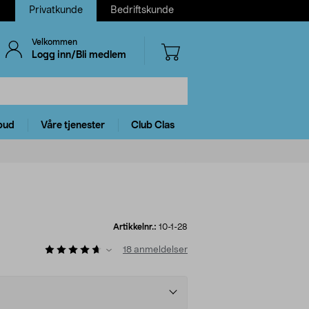
Privatkunde
Bedriftskunde
Velkommen
Logg inn/Bli medlem
bud
Våre tjenester
Club Clas
Artikkelnr.:
10-1-28
18
anmeldelser