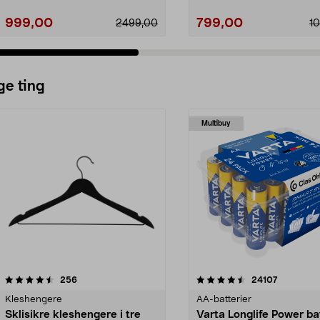
999,00
799,00
2499,00
1
ge ting
Multibuy
4.5av 5 stjerner
anmeldelser
4.5av 5 stjerner
anmeldels
256
24107
Kleshengere
AA-batterier
Sklisikre kleshengere i tre
Varta Longlife Power ba