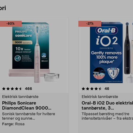
ri
-60%
-27%
4.5 av 5 stjerner
anmeldelser
4.5 av 5 stjerner
anmeldelser
466
46
Elektrisk tannbørste
Elektrisk tannbørste
Philips Sonicare
Oral-B iO2 Duo elektris
DiamondClean 9000
tannbørste, 3
elektrisk tannbørste, Special
børstemoduser, 2-pakn
Sonisk tannbørste for hvitere
Tilpasset børsting med tre
Edition
tenner og sunne...
intensitetsnivåer – fra ekstr
skånsom til daglig ren...
Farge:
Rosa