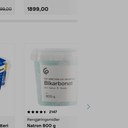
1899,00
699,00
099,00
er
4.0av 5 stjerner
anmeldelser
4.5
2147
4
Rengjøringsmidler
Levende lys
tteri
Natron 800 g
Telys steari