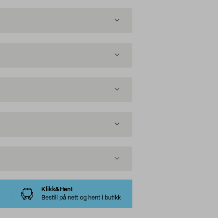
Klikk&Hent
Bestill på nett og hent i butikk