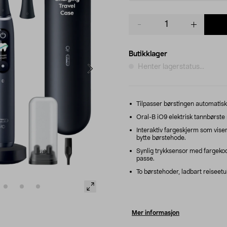
Product
quantity
Butikklager
Henter lagerstatus...
Tilpasser børstingen automatisk 
Oral-B iO9 elektrisk tannbørste 
Interaktiv fargeskjerm som viser
bytte børstehode.
Synlig trykksensor med fargekode
passe.
To børstehoder, ladbart reiseetui
Mer informasjon