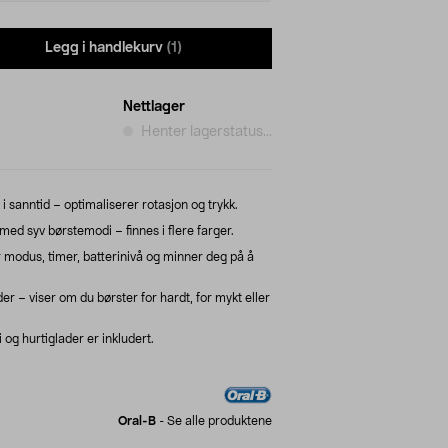
Legg i handlekurv
(1)
Nettlager
Henter lagerstatus...
i sanntid – optimaliserer rotasjon og trykk.
med syv børstemodi – finnes i flere farger.
 modus, timer, batterinivå og minner deg på å
r – viser om du børster for hardt, for mykt eller
 og hurtiglader er inkludert.
Oral-B
-
Se alle produktene