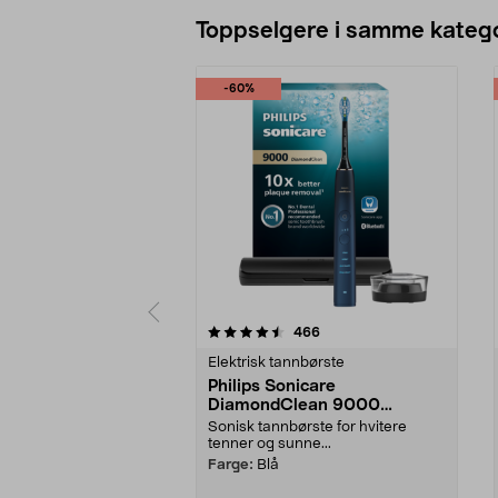
Toppselgere i samme katego
-60%
5 av 5 stjerner
4.5 av 5 stjerner
anmeldelser
466
Elektrisk tannbørste
Philips Sonicare
DiamondClean 9000
elektrisk tannbørste, Special
Sonisk tannbørste for hvitere
Edition
tenner og sunne...
Farge:
Blå