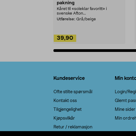
pakning
Kåret til «soleklar favoritt» i
svenske Afton...
Utførelse:
Grå/beige
39,90
Legg i handlekurv
Bunntekst
Kundeservice
Min kont
Ofte stilte spørsmål
Login/Regi
Kontakt oss
Glemt pas
Tilgjengelighet
Mine sider
Kjøpsvilkår
Min ordreh
Retur / reklamasjon
EE-avfall