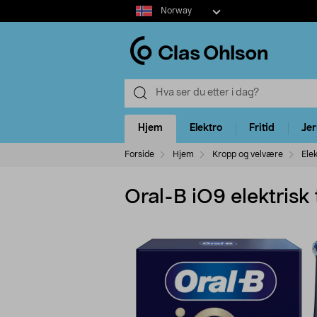
Select
Norway
market
Hjem
Elektro
Fritid
Je
Forside
Hjem
Kropp og velvære
Ele
Oral-B iO9 elektrisk