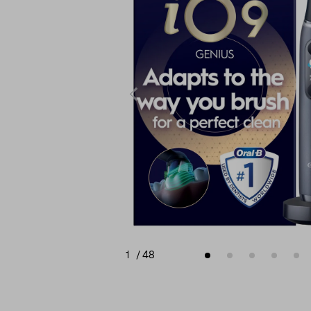
1
/
48