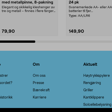
med metallpinne, 8-pakning
24 pk
Elegant og skikkelig kleshenger av
Svanemerkede AA- eller A
tre og metall – finnes i flere farger.
batterier til fjer...
Kleshe...
Type:
AA/LR6
79,90
149,90
Legg i handlekurv
Legg i handlekurv
o
Om
Aktuelt
strer
Om oss
Høytrykkspylere
sordet?
Presse
Rengjøring
Bærekraft
Griller
istorikk
Karriere
Kantklippere
Solcellebelysning