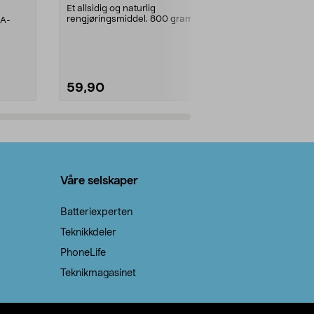
prosent ste
Et allsidig og naturlig
rengjøringsmiddel. 800 gram
AA-
100 % stearin
natron – til rengjøring både...
råvarer. Produ
brenner med e
59,90
69,90
Legg i handlekurv
Legg 
Våre selskaper
Batteriexperten
Teknikkdeler
PhoneLife
Teknikmagasinet