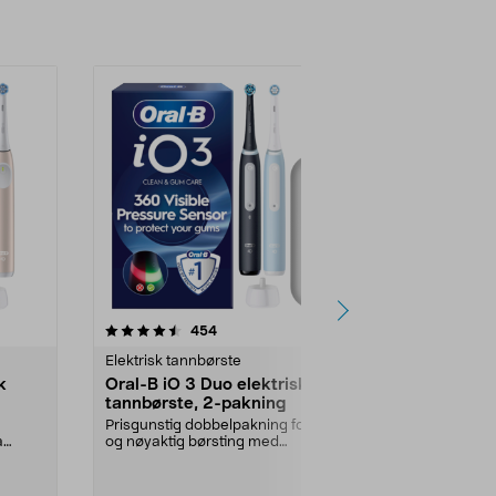
4.5 av 5 stjerner
anmeldelser
4.5
454
1
Elektrisk tannbørste
Elektrisk tan
k
Oral-B iO 3 Duo elektrisk
Oral-B iO 2
tannbørste, 2-pakning
tannbørste, 
ing
Prisgunstig dobbelpakning for mild
Tilpass tann
a
og nøyaktig børsting med
stillegående ni
mikrovibrerende børs...
Farge:
Rosa