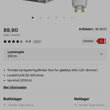
Artikkelnr.:
36-6572
89,90
(inkl. moms)
4.4
(
695
)
Datablad
Select
Lysmengde
variant
230 lm
Trinnløs lysregulering/dimbar (kun for glødelys-eller LED-dimmer).
Levetid inntil 25 000 timer.
Varmhvit (2700 K)
Mer informasjon
Butikklager
Nettlager
Henter lagerstatus...
Henter lagerstatus...