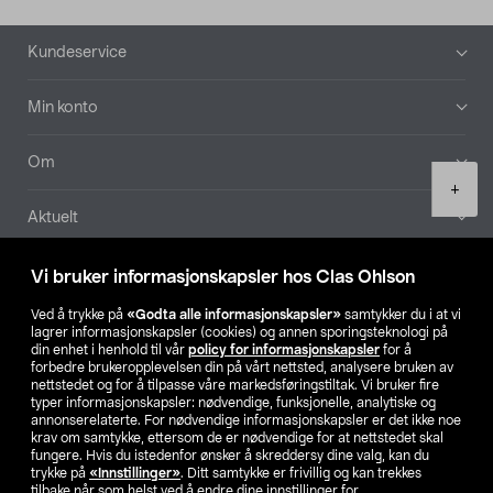
Bunntekst
Kundeservice
Min konto
Om
Product
+
quantity
Aktuelt
Våre selskaper
Vi bruker informasjonskapsler hos Clas Ohlson
Ved å trykke på
«Godta alle informasjonskapsler»
samtykker du i at vi
Finn din butikk
lagrer informasjonskapsler (cookies) og annen sporingsteknologi på
din enhet i henhold til vår
policy for informasjonskapsler
for å
forbedre brukeropplevelsen din på vårt nettsted, analysere bruken av
SE
NO
FI
nettstedet og for å tilpasse våre markedsføringstiltak. Vi bruker fire
typer informasjonskapsler: nødvendige, funksjonelle, analytiske og
annonserelaterte. For nødvendige informasjonskapsler er det ikke noe
krav om samtykke, ettersom de er nødvendige for at nettstedet skal
fungere. Hvis du istedenfor ønsker å skreddersy dine valg, kan du
trykke på
«Innstillinger»
. Ditt samtykke er frivillig og kan trekkes
tilbake når som helst ved å endre dine innstillinger for