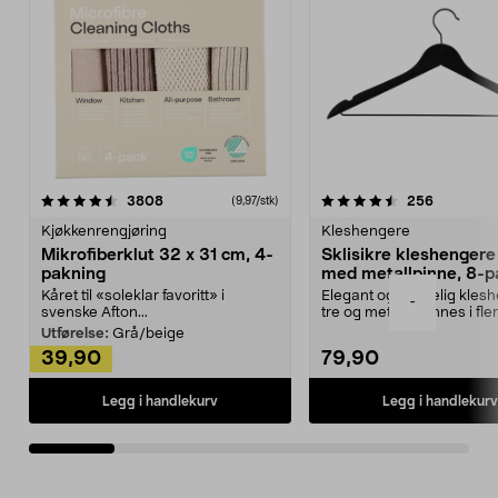
4.5av 5 stjerner
anmeldelser
4.5av 5 stjerner
anmeldels
3808
256
(9,97/stk)
Kjøkkenrengjøring
Kleshengere
Mikrofiberklut 32 x 31 cm, 4-
Sklisikre kleshengere 
pakning
med metallpinne, 8-p
Kåret til «soleklar favoritt» i
Elegant og skikkelig kles
-
svenske Afton...
tre og metall – finnes i fle
Kleshe...
Utførelse:
Grå/beige
39,90
79,90
Legg i handlekurv
Legg i handlekurv