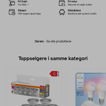
Fri frakt
Fri retur
Fra 599,–*
Returner til valgfri butikk
Sikkert
Klikk&Hent
365 dagers åpent kjøp
Bestill på nett og hent i butikk
Osram
-
Se alle produktene
Toppselgere i samme kategori