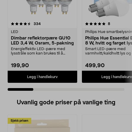
5.0 av 5 stjerner
anmeldelser
4.5 av 5 stjerner
anmeldelser
334
8
LED
Philips Hue smartbelysni
Dimbar reflektorpære GU10
Philips Hue Essential
LED 3,4 W, Osram, 5-pakning
8 W, hvitt og farget ly
pakning
Energieffektiv LED-pære med
Smart LED-pære med
lysstråle som kan brukes til å
varmhvitt/kaldhvitt lys og
fremheve gjenstander....
millioner farger. Philips ...
199,90
499,90
Legg i handlekurv
Legg i handlekurv
Uvanlig gode priser på vanlige ting
Sjekk prisen