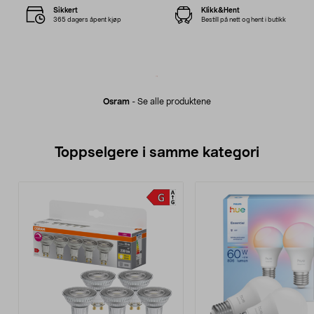
Sikkert
Klikk&Hent
365 dagers åpent kjøp
Bestill på nett og hent i butikk
Osram
-
Se alle produktene
Toppselgere i samme kategori