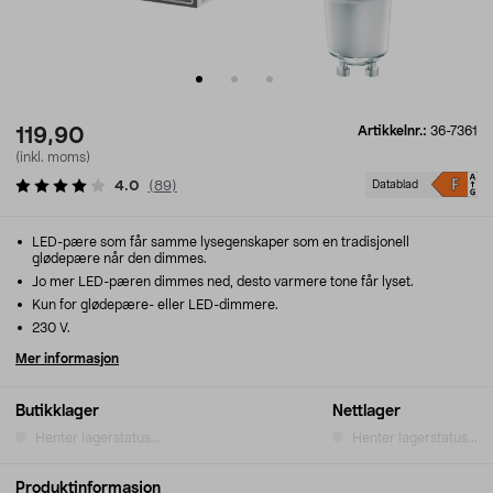
Artikkelnr.:
36-7361
119,90
(inkl. moms)
4.0
(
89
)
Datablad
LED-pære som får samme lysegenskaper som en tradisjonell
glødepære når den dimmes.
Jo mer LED-pæren dimmes ned, desto varmere tone får lyset.
Kun for glødepære- eller LED-dimmere.
230 V.
Mer informasjon
Butikklager
Nettlager
Henter lagerstatus...
Henter lagerstatus...
Produktinformasjon