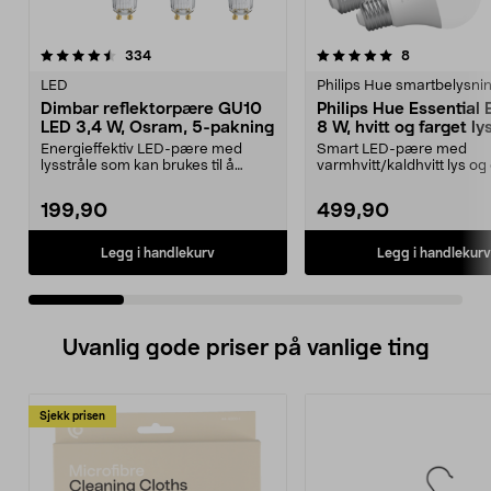
5.0 av 5 stjerner
anmeldelser
4.5 av 5 stjerner
anmeldelser
334
8
LED
Philips Hue smartbelysni
Dimbar reflektorpære GU10
Philips Hue Essential
LED 3,4 W, Osram, 5-pakning
8 W, hvitt og farget ly
pakning
Energieffektiv LED-pære med
Smart LED-pære med
lysstråle som kan brukes til å
varmhvitt/kaldhvitt lys og
fremheve gjenstander....
millioner farger. Philips ...
199,90
499,90
Legg i handlekurv
Legg i handlekurv
Uvanlig gode priser på vanlige ting
Sjekk prisen