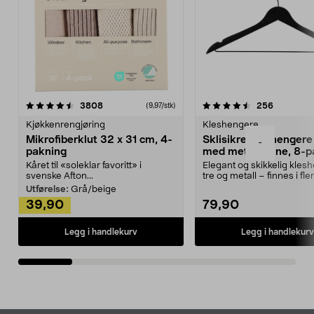
4.5av 5 stjerner
anmeldelser
4.5av 5 stjerner
anmeldels
3808
256
(9,97/stk)
Kjøkkenrengjøring
Kleshengere
Mikrofiberklut 32 x 31 cm, 4-
Sklisikre kleshengere 
-
pakning
med metallpinne, 8-p
Kåret til «soleklar favoritt» i
Elegant og skikkelig kles
svenske Afton...
tre og metall – finnes i fle
Kleshe...
Utførelse:
Grå/beige
39,90
79,90
Legg i handlekurv
Legg i handlekurv