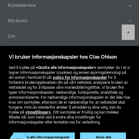
Bunntekst
Kundeservice
Min konto
Product
+
quantity
Om
Aktuelt
Vi bruker informasjonskapsler hos Clas Ohlson
Våre selskaper
Ved å trykke på
«Godta alle informasjonskapsler»
samtykker du i at vi
lagrer informasjonskapsler (cookies) og annen sporingsteknologi på
din enhet i henhold til vår
policy for informasjonskapsler
for å
Finn din butikk
forbedre brukeropplevelsen din på vårt nettsted, analysere bruken av
nettstedet og for å tilpasse våre markedsføringstiltak. Vi bruker fire
typer informasjonskapsler: nødvendige, funksjonelle, analytiske og
annonserelaterte. For nødvendige informasjonskapsler er det ikke noe
SE
NO
FI
krav om samtykke, ettersom de er nødvendige for at nettstedet skal
fungere. Hvis du istedenfor ønsker å skreddersy dine valg, kan du
trykke på
«Innstillinger»
. Ditt samtykke er frivillig og kan trekkes
tilbake når som helst ved å endre dine innstillinger for
informasjonskapsler eller kontakte oss for veiledning.
Godta alle informasjonskapsler
Avvis alle
Privacy statement
Medlemsvilkår
Kjøpsvilkår
For bedrifter