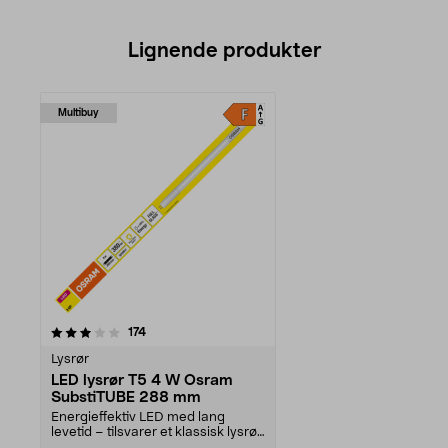
Lignende produkter
Multibuy
anmeldelser
174
Lysrør
LED lysrør T5 4 W Osram
SubstiTUBE 288 mm
Energieffektiv LED med lang
levetid – tilsvarer et klassisk lysrør
på 8 W. Osram...