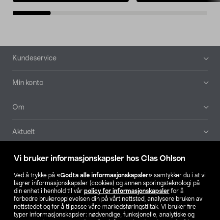
Bunntekst
Kundeservice
Min konto
Om
Aktuelt
Våre selskaper
Vi bruker informasjonskapsler hos Clas Ohlson
Ved å trykke på
«Godta alle informasjonskapsler»
samtykker du i at vi
Finn din butikk
lagrer informasjonskapsler (cookies) og annen sporingsteknologi på
din enhet i henhold til vår
policy for informasjonskapsler
for å
forbedre brukeropplevelsen din på vårt nettsted, analysere bruken av
SE
NO
FI
nettstedet og for å tilpasse våre markedsføringstiltak. Vi bruker fire
typer informasjonskapsler: nødvendige, funksjonelle, analytiske og