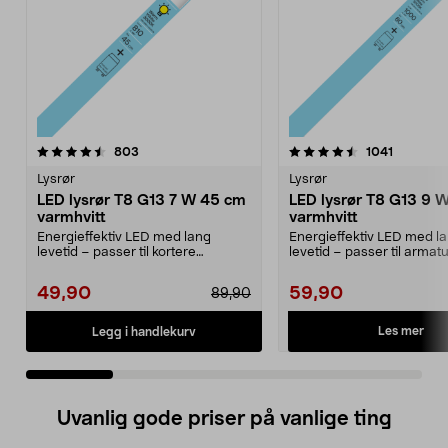
4.5 av 5 stjerner
anmeldelser
4.5 av 5 stjerner
anmeldel
803
1041
Lysrør
Lysrør
LED lysrør T8 G13 7 W 45 cm
LED lysrør T8 G13 9 
varmhvitt
varmhvitt
Energieffektiv LED med lang
Energieffektiv LED med l
levetid – passer til kortere
levetid – passer til armat
armaturer på 45 cm. T8,...
60 cm. T8, G13, 9 ...
49,90
59,90
89,90
Les mer
Legg i handlekurv
Uvanlig gode priser på vanlige ting