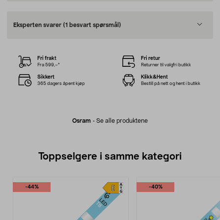
Eksperten svarer
(1 besvart spørsmål)
Fri frakt
Fri retur
Fra 599,–*
Returner til valgfri butikk
Sikkert
Klikk&Hent
365 dagers åpent kjøp
Bestill på nett og hent i butikk
Osram
-
Se alle produktene
Toppselgere i samme kategori
-44%
-40%