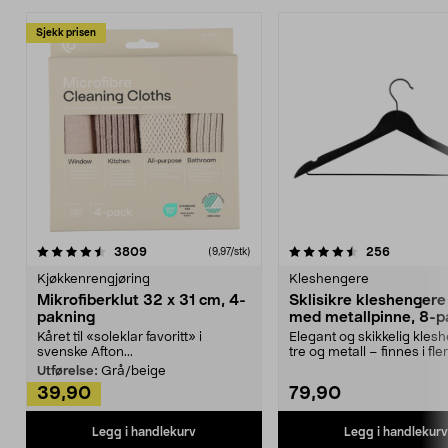
Sjekk prisen
4.5av 5 stjerner
anmeldelser
4.5av 5 stjerner
anmeldels
3809
256
(9,97/stk)
Kjøkkenrengjøring
Kleshengere
Mikrofiberklut 32 x 31 cm, 4-
Sklisikre kleshengere 
pakning
med metallpinne, 8-p
Kåret til «soleklar favoritt» i
Elegant og skikkelig kles
svenske Afton...
tre og metall – finnes i fle
Kleshe...
Utførelse:
Grå/beige
39,90
79,90
Legg i handlekurv
Legg i handlekurv