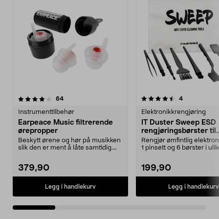
4.5 av 5 stjerner
anmeldelser
4.5 av 5 stjerner
anmeldelser
64
4
Instrumenttilbehør
Elektronikkrengjøring
Earpeace Music filtrerende
IT Duster Sweep ESD
ørepropper
rengjøringsbørster til
elektronikk
Beskytt ørene og hør på musikken
Rengjør ømfintlig elektro
slik den er ment å låte samtidig.
1 pinsett og 6 børster i uli
EarPeace Musi...
størrelser. Bør...
379,90
199,90
Legg i handlekurv
Legg i handlekurv