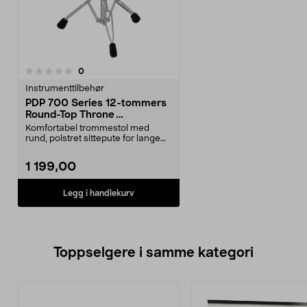
anmeldelser
0
Instrumenttilbehør
PDP 700 Series 12-tommers
Round-Top Throne
trommestol, PDDT710R
Komfortabel trommestol med
rund, polstret sittepute for lange
spilløkter. PDP 70...
1 199,00
Legg i handlekurv
Toppselgere i samme kategori