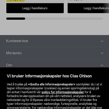
Legg i handlekurv
Legg i handlekurv
Bunntekst
Kundeservice
Min konto
Om
Vi bruker informasjonskapsler hos Clas Ohlson
Aktuelt
Ved å trykke på
«Godta alle informasjonskapsler»
samtykker du i at vi
lagrer informasjonskapsler (cookies) og annen sporingsteknologi på
Våre selskaper
din enhet i henhold til vår
policy for informasjonskapsler
for å
forbedre brukeropplevelsen din på vårt nettsted, analysere bruken av
nettstedet og for å tilpasse våre markedsføringstiltak. Vi bruker fire
Finn din butikk
typer informasjonskapsler: nødvendige, funksjonelle, analytiske og
annonserelaterte. For nødvendige informasjonskapsler er det ikke noe