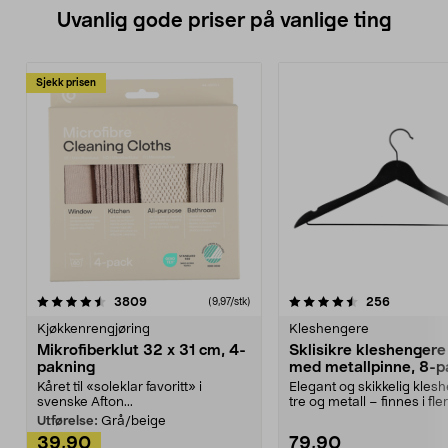
Uvanlig gode priser på vanlige ting
Sjekk prisen
4.5av 5 stjerner
anmeldelser
4.5av 5 stjerner
anmeldels
3809
256
(9,97/stk)
Kjøkkenrengjøring
Kleshengere
Mikrofiberklut 32 x 31 cm, 4-
Sklisikre kleshengere 
pakning
med metallpinne, 8-p
Kåret til «soleklar favoritt» i
Elegant og skikkelig kles
svenske Afton...
tre og metall – finnes i fle
Kleshe...
Utførelse:
Grå/beige
39,90
79,90