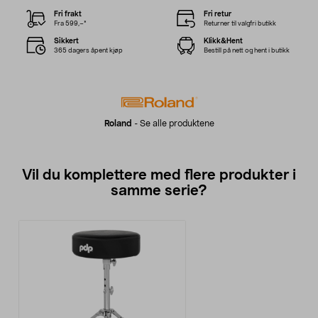
Fri frakt
Fri retur
Fra 599,–*
Returner til valgfri butikk
Sikkert
Klikk&Hent
365 dagers åpent kjøp
Bestill på nett og hent i butikk
Roland
-
Se alle produktene
Vil du komplettere med flere produkter i
samme serie?