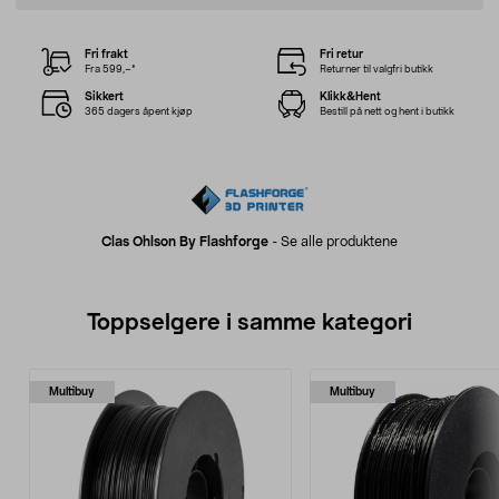
Fri frakt
Fri retur
Fra 599,–*
Returner til valgfri butikk
Sikkert
Klikk&Hent
365 dagers åpent kjøp
Bestill på nett og hent i butikk
Clas Ohlson By Flashforge
-
Se alle produktene
Toppselgere i samme kategori
Multibuy
Multibuy