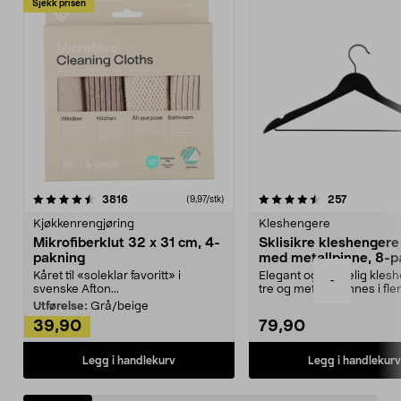
Sjekk prisen
4.5av 5 stjerner
anmeldelser
4.5av 5 stjerner
anmeldels
3816
257
(9,97/stk)
Kjøkkenrengjøring
Kleshengere
Mikrofiberklut 32 x 31 cm, 4-
Sklisikre kleshengere 
pakning
med metallpinne, 8-p
Kåret til «soleklar favoritt» i
Elegant og skikkelig kles
-
svenske Afton...
tre og metall – finnes i fle
Kleshe...
Utførelse:
Grå/beige
39,90
79,90
Legg i handlekurv
Legg i handlekurv