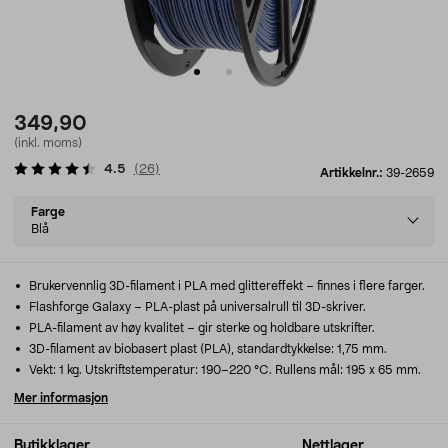
349,90
(inkl. moms)
4.5
(
26
)
Artikkelnr.:
39-2659
Select
Farge
variant
Blå
Brukervennlig 3D-filament i PLA med glittereffekt – finnes i flere farger.
Flashforge Galaxy – PLA-plast på universalrull til 3D-skriver.
PLA-filament av høy kvalitet – gir sterke og holdbare utskrifter.
3D-filament av biobasert plast (PLA), standardtykkelse: 1,75 mm.
Vekt: 1 kg. Utskriftstemperatur: 190–220 °C. Rullens mål: 195 x 65 mm.
Mer informasjon
Butikklager
Nettlager