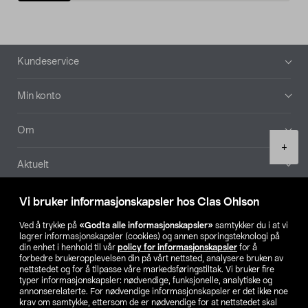
Bunntekst
Kundeservice
Min konto
Om
Product
+
quantity
Aktuelt
Våre selskaper
Vi bruker informasjonskapsler hos Clas Ohlson
Ved å trykke på
«Godta alle informasjonskapsler»
samtykker du i at vi
Finn din butikk
lagrer informasjonskapsler (cookies) og annen sporingsteknologi på
din enhet i henhold til vår
policy for informasjonskapsler
for å
forbedre brukeropplevelsen din på vårt nettsted, analysere bruken av
SE
NO
FI
nettstedet og for å tilpasse våre markedsføringstiltak. Vi bruker fire
typer informasjonskapsler: nødvendige, funksjonelle, analytiske og
annonserelaterte. For nødvendige informasjonskapsler er det ikke noe
krav om samtykke, ettersom de er nødvendige for at nettstedet skal