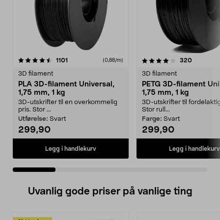
4.0 av 5 stjerner
anmeldelser
4.5 av 5 stjerner
anmeldel
1101
320
(0,88/m)
3D filament
3D filament
PLA 3D-filament Universal,
PETG 3D-filament Uni
1,75 mm, 1 kg
1,75 mm, 1 kg
3D-utskrifter til en overkommelig
3D-utskrifter til fordelaktig
pris. Stor ...
Stor rull...
Utførelse:
Svart
Farge:
Svart
299,90
299,90
Legg i handlekurv
Legg i handlekurv
Uvanlig gode priser på vanlige ting