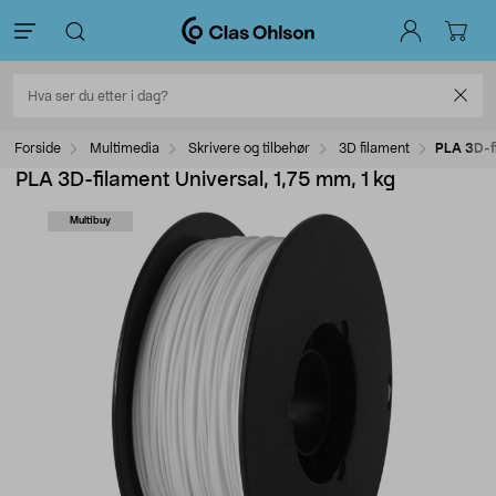
Forside
Multimedia
Skrivere og tilbehør
3D filament
PLA 3D-fi
PLA 3D-filament Universal, 1,75 mm, 1 kg
Multibuy