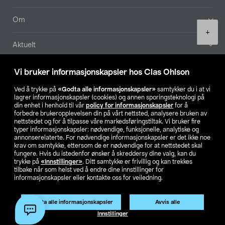
Om
Product
+
quantity
Aktuelt
Våre selskaper
Vi bruker informasjonskapsler hos Clas Ohlson
Ved å trykke på
«Godta alle informasjonskapsler»
samtykker du i at vi
Finn din butikk
lagrer informasjonskapsler (cookies) og annen sporingsteknologi på
din enhet i henhold til vår
policy for informasjonskapsler
for å
forbedre brukeropplevelsen din på vårt nettsted, analysere bruken av
SE
NO
FI
nettstedet og for å tilpasse våre markedsføringstiltak. Vi bruker fire
typer informasjonskapsler: nødvendige, funksjonelle, analytiske og
annonserelaterte. For nødvendige informasjonskapsler er det ikke noe
krav om samtykke, ettersom de er nødvendige for at nettstedet skal
fungere. Hvis du istedenfor ønsker å skreddersy dine valg, kan du
trykke på
«Innstillinger»
. Ditt samtykke er frivillig og kan trekkes
tilbake når som helst ved å endre dine innstillinger for
informasjonskapsler eller kontakte oss for veiledning.
Privacy statement
Medlemsvilkår
Kjøpsvilkår
For bedrifter
Endre til priser ekskl. moms
Godta alle informasjonskapsler
Avvis alle
Legg i handlekurv
(1)
Innstillinger