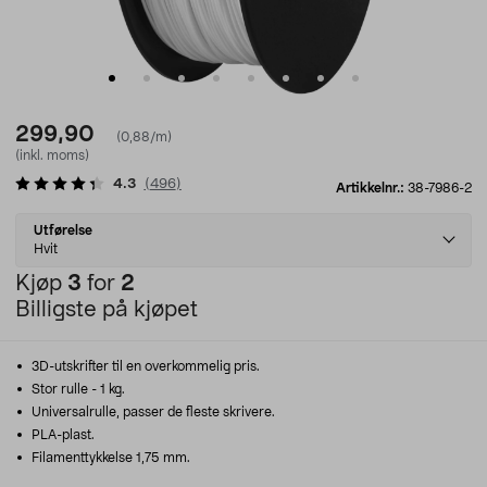
299,90
(0,88/m)
(inkl. moms)
4.3
(
496
)
Artikkelnr.:
38-7986-2
Select
Utførelse
variant
Hvit
Kjøp
3
for
2
Billigste på kjøpet
3D-utskrifter til en overkommelig pris.
Stor rulle - 1 kg.
Universalrulle, passer de fleste skrivere.
PLA-plast.
Filamenttykkelse 1,75 mm.