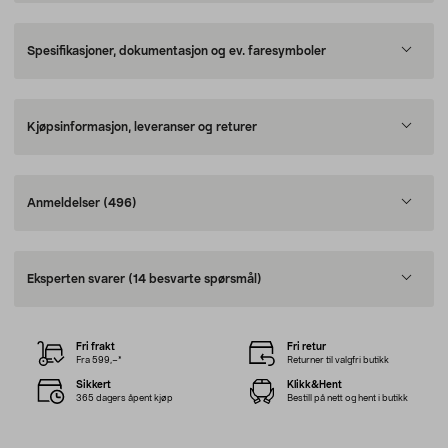
Spesifikasjoner, dokumentasjon og ev. faresymboler
Kjøpsinformasjon, leveranser og returer
Anmeldelser
(496)
Eksperten svarer
(14 besvarte spørsmål)
Fri frakt
Fri retur
Fra 599,–*
Returner til valgfri butikk
Sikkert
Klikk&Hent
365 dagers åpent kjøp
Bestill på nett og hent i butikk