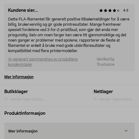
Kundene sier...
4.3
Dette PLA-filamentet får generelt positive tilbakemeldinger for å være
billig, brukervennlig og gir gode printresultater. Mange fremhever
spesielt fordelene ved 3-for-2-pristilbud, som gjør det enda mer
prisgunstig. Selv om noen farger kan være litt gjennomsiktige og det
noen ganger er problemer med spolene, rapporterer de fleste at
filamentet er enkelt å bruke med gode utskriftsresultater og
kompatibilitet med flere printermodeller.
AI-generert sammendrag av produktens
Verified by
kundeomtaler
Trustvoice
Mer informasjon
Butikklager
Nettlager
Henter lagerstatus...
Henter lagerstatus...
Produktinformasjon
Mer informasjon