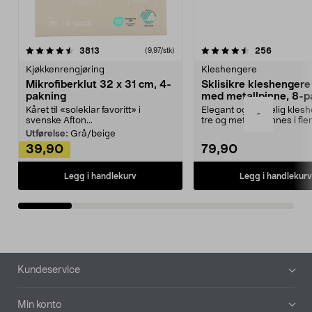
4.5av 5 stjerner
anmeldelser
4.5av 5 stjerner
anmeldels
3813
256
(9,97/stk)
Kjøkkenrengjøring
Kleshengere
Mikrofiberklut 32 x 31 cm, 4-
Sklisikre kleshengere 
pakning
med metallpinne, 8-p
Kåret til «soleklar favoritt» i
Elegant og skikkelig kles
-
svenske Afton...
tre og metall – finnes i fle
Kleshe...
Utførelse:
Grå/beige
39,90
79,90
Legg i handlekurv
Legg i handlekurv
Bunntekst
Kundeservice
Min konto