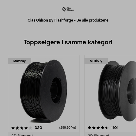
Clas Ohlson By Flashforge
-
Se alle produktene
Toppselgere i samme kategori
Multibuy
Multibuy
4.5 av 5 stjerner
anmeldelser
4.5 av 5 stjerner
anmeldels
320
1101
(299,90/kg)