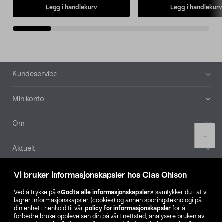
Legg i handlekurv
Legg i handlekurv
Bunntekst
Kundeservice
Min konto
Om
Product
+
quantity
Aktuelt
Våre selskaper
Vi bruker informasjonskapsler hos Clas Ohlson
Ved å trykke på
«Godta alle informasjonskapsler»
samtykker du i at vi
Finn din butikk
lagrer informasjonskapsler (cookies) og annen sporingsteknologi på
din enhet i henhold til vår
policy for informasjonskapsler
for å
forbedre brukeropplevelsen din på vårt nettsted, analysere bruken av