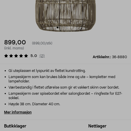
899,00
(899,00/stk)
(inkl. moms)
5.0
(
2
)
Artikkelnr.:
36-8880
Gi uteplassen et lyspunkt av flettet kunstrotting.
Lampeskjerm som kan brukes både inne og ute – kompletter med
lampeholder.
Værbestandig i flettet utførelse som gir et vakkert skinn over bordet.
Lampeskjerm over spisebordet eller salongbordet – ringfeste for E27-
sokkel.
Høyde 38 cm. Diameter 40 cm.
Mer informasjon
Butikklager
Nettlager