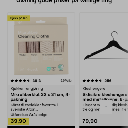
Uvanlig gode priser på vanlige ting
Sjekk prisen
4.5av 5 stjerner
anmeldelser
4.5av 5 stjerner
anmeldels
3813
256
(9,97/stk)
Kjøkkenrengjøring
Kleshengere
Mikrofiberklut 32 x 31 cm, 4-
Sklisikre kleshengere 
pakning
med metallpinne, 8-p
Kåret til «soleklar favoritt» i
Elegant og skikkelig kles
-
svenske Afton...
tre og metall – finnes i fle
Kleshe...
Utførelse:
Grå/beige
39,90
79,90