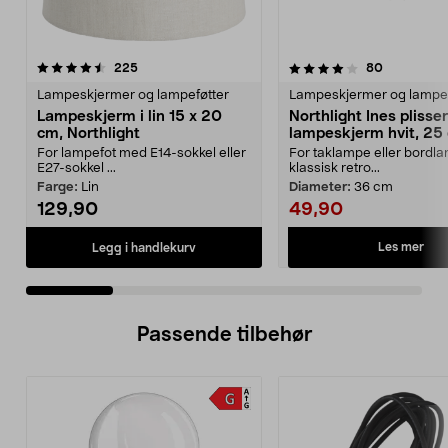
4.0 av 5 stjerner
anmeldelser
4.5 av 5 stjerner
anmeldelse
225
80
Lampeskjermer og lampeføtter
Lampeskjermer og lampef
Lampeskjerm i lin 15 x 20
Northlight Ines plisser
cm, Northlight
lampeskjerm hvit, 25
36 cm
For lampefot med E14-sokkel eller
For taklampe eller bordla
E27-sokkel ...
klassisk retro...
Farge:
Lin
Diameter:
36 cm
129,90
49,90
Les mer
Legg i handlekurv
Passende tilbehør