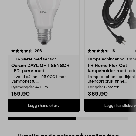
4.5av 5 stjerner
anmeldelser
4.5av 5 stjerner
anmeldelse
296
18
LED-pærer med sensor
Lampeledninger og lamp
Osram DAYLIGHT SENSOR
PR Home Flex Out
LED-pære med
lampeholder med led
skumringsrelé
E27, utendørs
Levetid på inntil 25 000 timer.
Lampeoppheng godkjent 
Varmtonet ful...
utendørsbruk, finne...
Lysmengde:
470 lm
Lengde:
5 meter
159,90
369,90
Legg i handlekurv
Legg i handlekurv