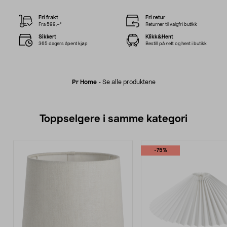
Fri frakt
Fri retur
Fra 599,–*
Returner til valgfri butikk
Sikkert
Klikk&Hent
365 dagers åpent kjøp
Bestill på nett og hent i butikk
Pr Home
-
Se alle produktene
Toppselgere i samme kategori
-75%